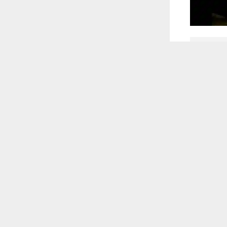
 أكس
 ترغب في ذلك.
موافق
قراءة المزيد
الناصرية،
اء الناصرية
ين يستقلون
جهة مجهولية
لداخلية في