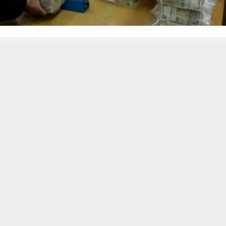
 من يعرف الأخبار العاجلة عن الناصرية– تابع حساباتنا على فيسبوك أو
حسين تجربتك. سنفترض أنك موافق على هذا، ولكن يمكنك إلغاء الاشتراك إذا كنت
ناصرية:
ي شرطة ذي قار ، عن وقوع عملية سطو مسلح على مكتب كي كارد وسط 
مالية منه تحت تهديد السلاح .
لشبكة أخبار الناصرية، احد مكاتب الكي كارد في احد مناطق صوب الشامية بقض
ة متاخرة ليلا الى عملية سطو مسلح من قبل ثلاثة أشخاص مسلحين ملثم
صغيرة .
تهمين سرقوا تحت تهديد السلاح مبلغا كبيرا من المكتب ولاذوا بالفرار الى 
 القوات الأمنية بتعميم اوصاف العجلة على كافية السيطرات الخارجية وا