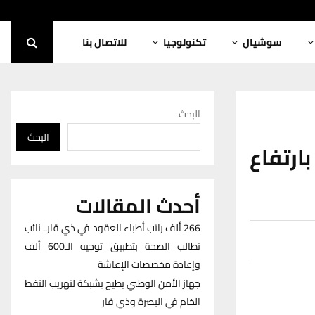
سوشيال
تكنولوجيا
للاتصال بنا
البحث
البحث
رتفاع
أحدث المقالات
266 ألف راتب أطباء العقود في ذي قار.. نائب
تطالب الصحة بتطبيق توجيه الـ600 ألف
وإعادة مخصصات الإعاشة
جهاز الأمن الوطني يطيح بشبكة لتهريب النفط
الخام في البصرة وذي قار