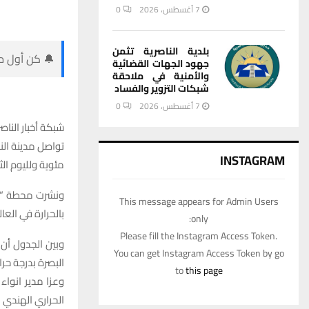
7 أغسطس، 2026
0
بلدية الناصرية تثمن
🔔 كن أول من
جهود الجهات القضائية
والأمنية في ملاحقة
شبكات التزوير والفساد
7 أغسطس، 2026
0
شبكة أخبار الناص
INSTAGRAM
مئوية ولليوم الثا
This message appears for Admin Users
بالحرارة في العالم خلا
only:
Please fill the Instagram Access Token.
You can get Instagram Access Token by go
البصرة بدرجة حرارة 47،1 درجة مئوية ، و بالمرتبة السادسة مدينة الناصرية بواقع ،2
to
this page
وعزا مدير انواء
الحراري الهندي 