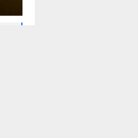
🔔 كن أول
يستخدم هذا الموقع ملفات تعريف الارتباط لت
شبكة أخبار ال
كشف مصدر ف
وسرقة مبالغ 
وقال المصدر 
تعرض في ساع
سيارة صالون 
واضاف ان الم
، فيما قامت