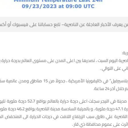
 كن أول من يعرف الأخبار العاجلة عن الناصرية– تابع حساباتنا على ف
شبكة
مئوية ولليوم الث
الأمريكية ، جدولاً من 15 مناطق ومدن عالمية سجَّلت أعلى درجات
بالحرارة في ال
 بالعالم بواقع 52،7 درجة مئوية تليها بالمرتبة الثانية
البصرة بدرجة ح
ء الناصرية علي طارق سبب الإرتفاع اللافت في درجات الحرارة الى المنخف
الحراري الهندي اثرت على عموم 