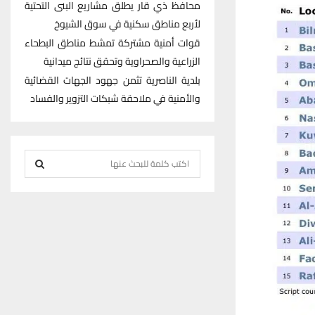
محافظ ذي قار يطلق مشاريع البنى التحتية
لأربع مناطق سكنية في سوق الشيوخ
قوات أمنية مشتركة تمشط مناطق البطحاء
الزراعية والصحراوية وتحقق نتائج ميدانية
بلدية الناصرية تثمن جهود الجهات القضائية
والأمنية في ملاحقة شبكات التزوير والفساد
S
e
S
a
r
E
c
h
A
f
R
o
r
C