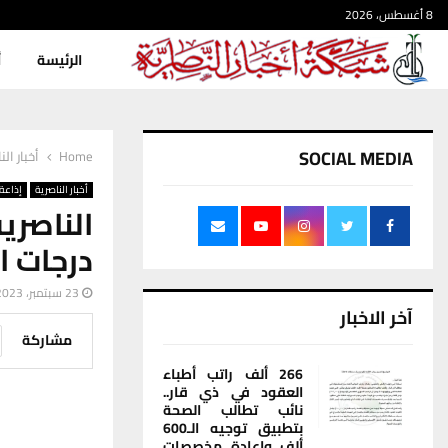
8 أغسطس، 2026
الرئيسة
أ
SOCIAL MEDIA
Home
أخبار الن
أخبار الناصرية
إذاعة 
الناصر
درجات ال
23 سبتمبر، 2023
آخر الاخبار
مشاركة
266 ألف راتب أطباء
العقود في ذي قار..
نائب تطالب الصحة
بتطبيق توجيه الـ600
ألف وإعادة مخصصات