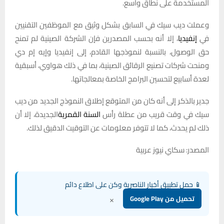
المستخدمة على نطاق واسع.
وعملت ديب سيك ⁠في السابق ‌بشكل وثيق مع الموظفين التقنيين
في
إنفيديا
، إلا أنه بحسب المصدرين فإن الشركة الصينية ⁠لم تمنح
حق الوصول، بالنسبة لنموذجها القادم، إلى إنفيديا وإيه إم دي
ومنحت شركات ⁠تصنيع الرقائق الصينية، بما في ذلك هواوي، أسبقية
لعدة أسابيع لتحسين البرامج الخاصة بمعالجاتها.
جدير بالذكر إلى أنه كان من المتوقع إطلاق النموذج الجديد من ديب
سيك في وقت قريب من عطلة رأس
السنة القمرية
الجديدة، إلا أن
ذلك لم يحدث، كما لا تتوفر معلومات عن التوقيت الدقيق لذلك.
المصدر: سكاي نيوز عربية
📱 حمل تطبيق أخبار الناصرية وكن على اطلاع دائم
×
تحميل من Google Play