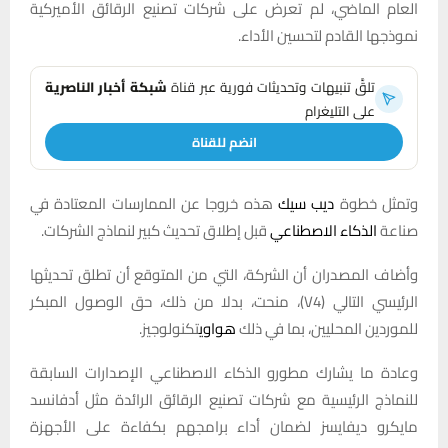
العام الماضي، لم تعرض على شركات تصنيع الرقائق الأميركية
نموذجها القادم لتحسين الأداء.
تلقَّ تنبيهات وتحديثات فورية عبر قناة
شبكة أخبار الناصرية
على التليغرام
انضم للقناة
وتمثل خطوة
ديب سيك
هذه خروجا عن الممارسات المعتادة في
صناعة
الذكاء الاصطناعي
قبل إطلاق تحديث كبير لنماذج الشركات.
وأضاف ‌المصدران أن الشركة، التي من المتوقع أن تطلق تحديثها
الرئيسي التالي (V4)، منحت، ‌بدلا من ذلك، حق الوصول المبكر
للموردين المحليين، بما في ذلك
هواوي
تكنولوجيز.
وعادة ما يشارك مطورو الذكاء الاصطناعي الإصدارات السابقة
للنماذج الرئيسية ‌مع شركات تصنيع الرقائق ‌الرائدة ⁠مثل أدفانسد
مايكرو ديفايسز لضمان أداء برامجهم بكفاءة على الأجهزة