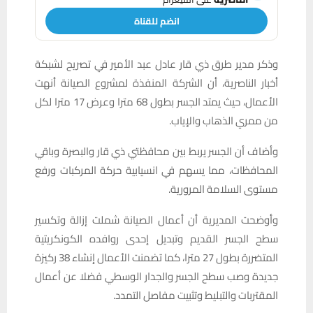
انضم للقناة
وذكر مدير طرق ذي قار عادل عبد الأمير في تصريح لشبكة
أخبار الناصرية، أن الشركة المنفذة لمشروع الصيانة أنهت
الأعمال، حيث يمتد الجسر بطول 68 مترا وعرض 17 مترا لكل
من ممري الذهاب والإياب.
وأضاف أن الجسر يربط بين محافظتي ذي قار والبصرة وباقي
المحافظات، مما يسهم في انسيابية حركة المركبات ورفع
مستوى السلامة المرورية.
وأوضحت المديرية أن أعمال الصيانة شملت إزالة وتكسير
سطح الجسر القديم وتبديل إحدى روافده الكونكريتية
المتضررة بطول 27 مترا، كما تضمنت الأعمال إنشاء 38 ركيزة
جديدة وصب سطح الجسر والجدار الوسطي فضلا عن أعمال
المقتربات والتبليط وتثبيت مفاصل التمدد.