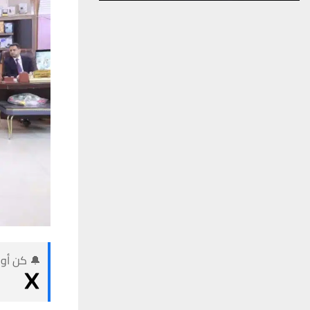
🔔 كن أول