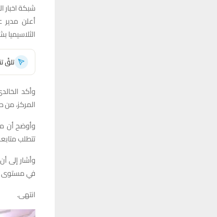
شبكة اخبار ال
أعلن مدير ع
الثلاسيميا ب
تلقَّ 
وأكد الخالدي
المركز، من ح
وأوضح أن مر
تتطلب متابعة
وأشار إلى أن
في مستوى ال
انتهى.