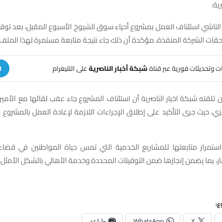
ية:
ا الناشي استئناف العمل بمشروع أحياء سوق الشيوخ الأسبوع المقبل، بعد توق
ت الشركة المنفذة، مؤكدة أن ذلك جاء نتيجة متابعة مستمرة لهذا الملف
هات وتحديثات فورية عبر قناة
شبكة أخبار الناصرية
على التليغرام
ا
تلقته شبكة اخبار الناصرية أن استئناف المشروع جاء عقب لقائها مع الأم
غزي، حيث جرى التأكيد على إطلاق الإجراءات اللازمة لإعادة العمل بالمشروع
ستمرار متابعتها للمشاريع الخدمية التي تمس حياة المواطنين في قض
 بما يضمن إنجازها ضمن التوقيتات المحددة وخدمة الأهالي بالشكل الأمثل.
ع:
X
WhatsApp
طباعة