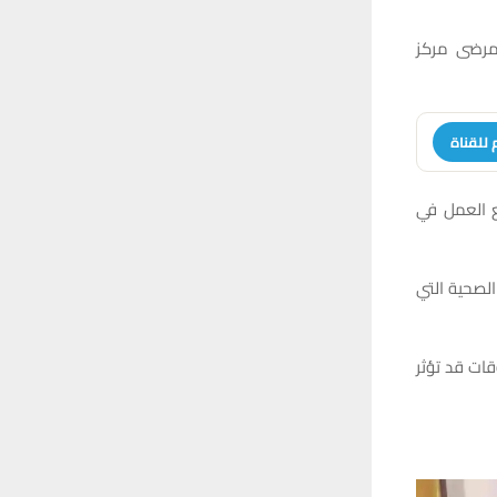
 مرضى مركز
 للقناة
قع العمل في
لصحية التي
قات قد تؤثر