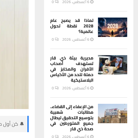
6 أغسطس، 2026
0
لماذا قد يصبح عام
2028 نقطة تحول
عالمية؟
6 أغسطس، 2026
0
مديرية بيئة ذي قار
تستهدف أصحاب
الأفران والمخابز في
حملة للحد من الأكياس
البلاستيكية
6 أغسطس، 2026
0
من الإعفاء إلى القضاء..
مطالبات شعبية
بتوسيع التحقيق ليطال
جميع المتورطين في
🔔 كن أول من
صحة ذي قار
6 أغسطس، 2026
0