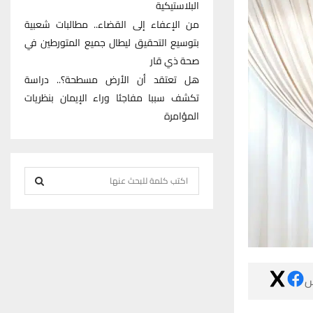
البلاستيكية
من الإعفاء إلى القضاء.. مطالبات شعبية
بتوسيع التحقيق ليطال جميع المتورطين في
صحة ذي قار
هل تعتقد أن الأرض مسطحة؟.. دراسة
تكشف سببا مفاجئا وراء الإيمان بنظريات
المؤامرة
S
e
S
a
r
E
c
h
A

f
R
o