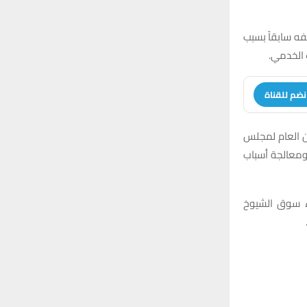
r
C
:
H
فه سابقاً بسبب
 الخدمي.
نضم للقناة
ين العام لمجلس
 ومعالجة أسباب
اء سوق الشيوخ