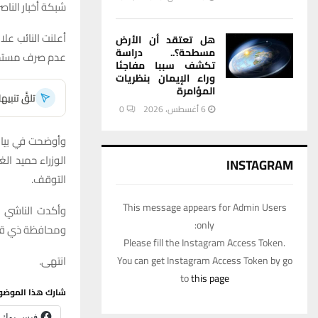
شبكة أخبار الناصر
أعلنت النائب عل
هل تعتقد أن الأرض
مسطحة؟.. دراسة
عدم صرف مستحقا
تكشف سببا مفاجئا
وراء الإيمان بنظريات
المؤامرة
تلقَّ تنبي
6 أغسطس، 2026
0
وأوضحت في بيان 
الوزراء حميد ال
INSTAGRAM
التوقف.
This message appears for Admin Users
وأكدت الناشي ا
only:
ومحافظة ذي قار،
Please fill the Instagram Access Token.
انتهى.
You can get Instagram Access Token by go
to
this page
شارك هذا الموضو
فيس بوك