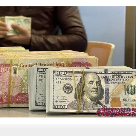
 من يعرف الأخبار العاجلة عن الناصرية– تابع حساباتنا على فيسبوك أو
حسين تجربتك. سنفترض أنك موافق على هذا، ولكن يمكنك إلغاء الاشتراك إذا كنت