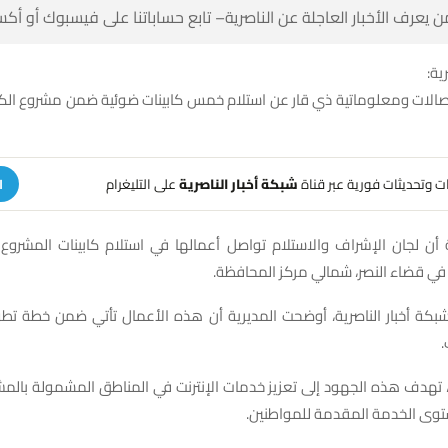
 كن أول من يعرف الأخبار العاجلة عن الناصرية– تابع حساباتنا على ف
شبك
اتصالات ومعلوماتية ذي قار عن استلام خمس كابينات ضوئية ضمن مشروع ال
على التليغرام
شبكة أخبار الناصرية
تلقَّ تنبيهات وتحديثات فوري
ة
ة أن لجان الإشراف والاستلام تواصل أعمالها في استلام كابينات المشروع
 شبكة أخبار الناصرية، أوضحت المديرية أن هذه الأعمال تأتي ضمن خطة تطوي
ل
، تهدف هذه الجهود إلى تعزيز خدمات الإنترنت في المناطق المشمولة بالم
في الارتقاء بمستوى الخدمة المق