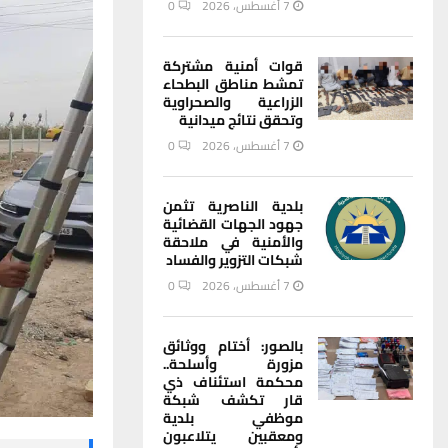
7 أغسطس، 2026
0
قوات أمنية مشتركة
تمشط مناطق البطحاء
الزراعية والصحراوية
وتحقق نتائج ميدانية
7 أغسطس، 2026
0
بلدية الناصرية تثمن
جهود الجهات القضائية
والأمنية في ملاحقة
شبكات التزوير والفساد
7 أغسطس، 2026
0
بالصور: أختام ووثائق
مزورة وأسلحة..
محكمة استئناف ذي
قار تكشف شبكة
موظفي بلدية
ومعقبين يتلاعبون