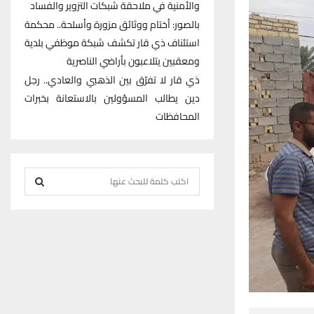
والأمنية في ملاحقة شبكات التزوير والفساد
بالصور: أختام ووثائق مزورة وأسلحة.. محكمة
استئناف ذي قار تكشف شبكة موظفي بلدية
ومعقبين يتلاعبون بأراضي الناصرية
ذي قار لا تفرّق بين الذهبي والعادي.. رجل
دين يطالب المسؤولين بالاستعانة بخبرات
المحافظات
S
e
S
a
r
E
c
h
A
f
R
o