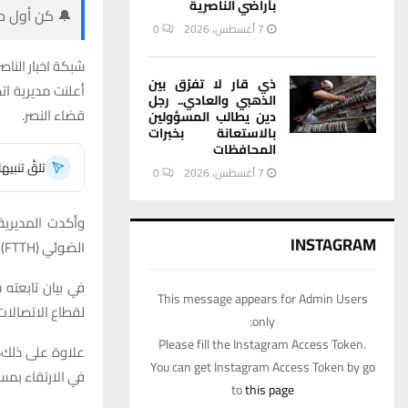
بأراضي الناصرية
🔔 كن أول من
7 أغسطس، 2026
0
شبكة اخبار الناصر
ذي قار لا تفرّق بين
أعلنت مديرية ا
الذهبي والعادي.. رجل
قضاء النصر.
دين يطالب المسؤولين
بالاستعانة بخبرات
المحافظات
تلقَّ تنبي
7 أغسطس، 2026
0
وأكدت المديرية
INSTAGRAM
الضوئي (FTTH) في قضاء النصر، شمالي مركز المحافظة.
في بيان تابعته 
This message appears for Admin Users
لقطاع الاتصالات
only:
Please fill the Instagram Access Token.
علاوة على ذلك،
You can get Instagram Access Token by go
في الارتقاء بم
to
this page