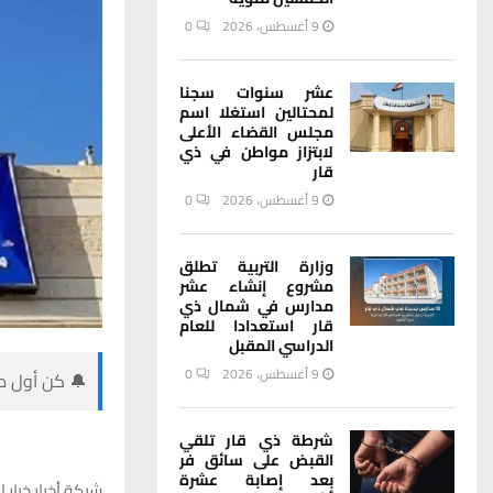
9 أغسطس، 2026
0
عشر سنوات سجنا
لمحتالين استغلا اسم
مجلس القضاء الأعلى
لابتزاز مواطن في ذي
قار
9 أغسطس، 2026
0
وزارة التربية تطلق
مشروع إنشاء عشر
مدارس في شمال ذي
قار استعدادا للعام
الدراسي المقبل
9 أغسطس، 2026
0
🔔 كن أول من
شرطة ذي قار تلقي
القبض على سائق فر
بعد إصابة عشرة
شبكة أخبار خبار ا