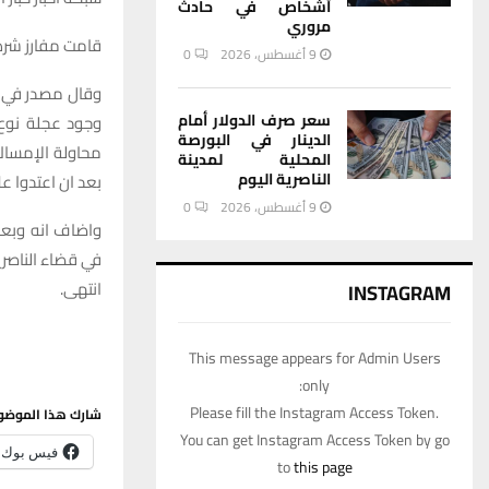
أشخاص في حادث
مروري
قامت مفارز شرطة
9 أغسطس، 2026
0
وقال مصدر في ال
سعر صرف الدولار أمام
وجود عجلة نوع
الدينار في البورصة
محاولة الإمساك 
المحلية لمدينة
الناصرية اليوم
بعد ان اعتدوا ع
9 أغسطس، 2026
0
واضاف انه وبعد
في قضاء الناصري
انتهى.
INSTAGRAM
This message appears for Admin Users
only:
Please fill the Instagram Access Token.
شارك هذا الموضو
You can get Instagram Access Token by go
فيس بوك
to
this page