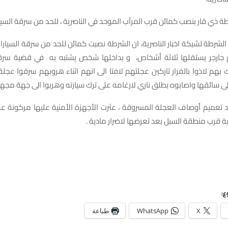
 ذي قار بنصب كمائن قرب المرآب الموحد في الناصرية ، للحد من سرقة السيا
شرطة لشبكة اخبار الناصرية، ان الشرطة نصبت كمائن للحد من سرقة السيار
 جارجر يستقلها ثلاثة أشخاص، و بداخلها شخص يشتبه به في قضية سرق
بهم لاذوا بالفرار تاركين عجلتهم لافتا الى انهم اثناء هروبهم سرقوا عجلة ن
لى سائقها واصابوه بطلق ناري لارغامه على ترك سيارته وهربوا الى جهة مجهو
 تعميم أوصاف العجلة المسروقة ، عثرت الأجهزة الأمنية عليها مركونة عل
ة قرب منطقة السبل بعد تعرضها لاضرار مادية .
ع:
X
WhatsApp
طباعة