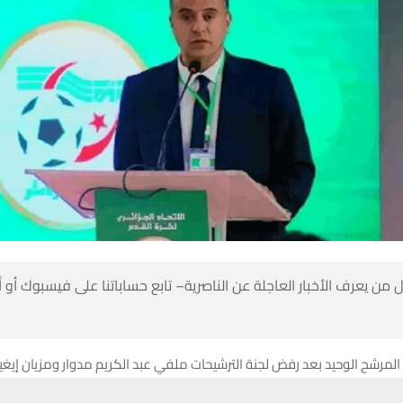
 من يعرف الأخبار العاجلة عن الناصرية– تابع حساباتنا على فيسبوك أو
لمرشح الوحيد بعد رفض لجنة الترشيحات ملفي عبد الكريم مدوار ومزيان إيغي
حسين تجربتك. سنفترض أنك موافق على هذا، ولكن يمكنك إلغاء الاشتراك إذا كنت
تنفيذي على 76 صوتا، مقابل 5 أصوات بـ”لا” وامتناع صوت واحد.