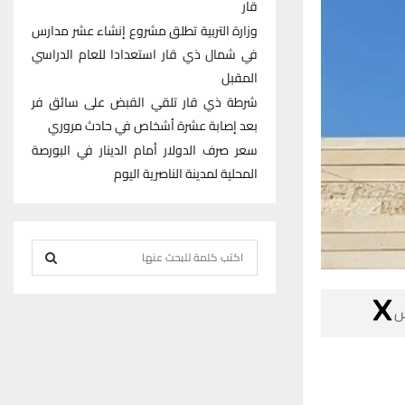
قار
وزارة التربية تطلق مشروع إنشاء عشر مدارس
في شمال ذي قار استعدادا للعام الدراسي
المقبل
شرطة ذي قار تلقي القبض على سائق فر
بعد إصابة عشرة أشخاص في حادث مروري
سعر صرف الدولار أمام الدينار في البورصة
المحلية لمدينة الناصرية اليوم
S
e
S
a

r
E
c
h
A
f
R