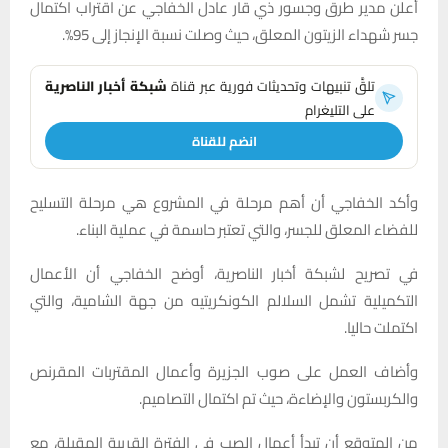
أعلن مدير طرق وجسور ذي قار عادل الخفاجي عن اقتراب اكتمال
جسر شهداء الزيتون المعلق، حيث وصلت نسبة الإنجاز إلى 95%.
تلقَّ تنبيهات وتحديثات فورية عبر قناة
شبكة أخبار الناصرية
على التليغرام
انضم للقناة
وأكد الخفاجي أن أهم مرحلة في المشروع هي مرحلة التسليح
للفضاء المعلق للجسر، والتي تعتبر حاسمة في عملية البناء.
في تصريح لشبكة أخبار الناصرية، أوضح الخفاجي أن الأعمال
التكميلية تشمل السلالم الكونكريتيه من جهة الشامية، والتي
اكتملت حاليا.
وأضاف العمل على صوب الجزيرة وأعمال المقتربات المقرنص
والكربستون والإضاءة، حيث تم اكتمال التصاميم.
من المتوقع أن تبدأ أعمال الصب في الفترة القريبة المقبلة، مع