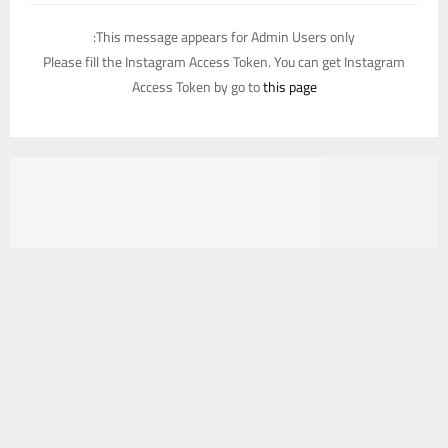
This message appears for Admin Users only:
Please fill the Instagram Access Token. You can get Instagram
Access Token by go to
this page
يستخدم هذا الموقع ملفات تعريف الارتباط لتحسين تجربتك. سنفترض أنك
موافق على هذا، ولكن يمكنك إلغاء الاشتراك إذا كنت ترغب في ذلك.
موافق
قراءة المزيد