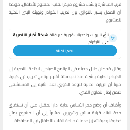
قرب المباشرة بإنشاء مشروع مركز القلب المفتوح للأطفال، مؤكداً
أن العمل يسير بالتوازي بين تدريب الكوادر وتهيئة البنى التحتية
للمشروع.
تلقَّ تنبيهات وتحديثات فورية عبر قناة
شبكة أخبار الناصرية
على التليغرام
انضم للقناة
وقال قحطان خلال حديثه في البرنامج الصباحي لاذاعة الناصرية إن
الكوادر الطبية باشرت منذ نحو ستة أشهر برنامج تدريب في كوريا،
مبيناً أن الزيارة الحالية للوفد الكوري تعد الثانية إلى المستشفى
ضمن إطار التعاون الفني.
وأضاف أن وضع حجر الأساس بداية اذار المقبل، على أن تستغرق
مدة البناء قرابة سنتين وشهرين، مشيراً إلى أن المشروع يمثل
خطوة نوعية لتعزيز خدمات جراحة القلب للأطفال في المحافظة.