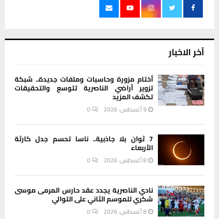
آخر الاخبار
أختام مزورة وحاسبات وملفات جديدة.. شبكة
تزوير أراضي الناصرية تتوسع والتحقيقات
تكشف المزيد
9 أغسطس، 2026
0
7 ثوان بلا جاذبية.. ناسا تحسم جدل كارثة
الأربعاء
8 أغسطس، 2026
0
نادي الناصرية يجدد عقد حارس المرمى موسى
شكري للموسم الثاني على التوالي
8 أغسطس، 2026
0