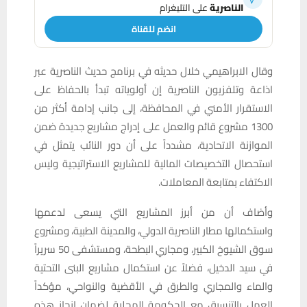
الناصرية
على التليغرام
انضم للقناة
وقال الابراهيمي خلال حديثه في برنامج حديث الناصرية عبر
اذاعة وتلفزيون الناصرية إن أولوياته تبدأ بالحفاظ على
الاستقرار الأمني في المحافظة، إلى جانب إدامة أكثر من
1300 مشروع قائم والعمل على إدراج مشاريع جديدة ضمن
الموازنة الاتحادية، مشدداً على أن دور النائب يتمثل في
استحصال التخصيصات المالية للمشاريع الاستراتيجية وليس
الاكتفاء بمتابعة المعاملات.
وأضاف أن من أبرز المشاريع التي يسعى لدعمها
واستكمالها مطار الناصرية الدولي، والمدينة الطبية، ومشروع
سوق الشيوخ الكبير، ومجاري البطحة، ومستشفى 50 سريراً
في سيد الدخيل، فضلاً عن استكمال مشاريع البنى التحتية
والماء والمجاري والطرق في الأقضية والنواحي، مؤكداً
العمل بالتنسيق مع الحكومة المحلية لضمان إنجاز هذه