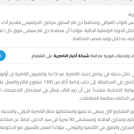
ية:
النواب العراقي ومحافظ ذي قار السابق مرتضى الابراهيمي بتقديم أدا
لال الدورة البرلمانية الحالية، مؤكداً أن مصلحة ذي قار ستبقى فوق كل اعتبار
ُرف به خلال توليه منصب المحافظ.
هات وتحديثات فورية عبر قناة
شبكة أخبار الناصرية
على التليغرام
ا
خلال حديثه في برنامج حديث الناصرية عبر اذاعة وتلفزيون الناصرية إن أولويا
على الاستقرار الأمني في المحافظة، إلى جانب إدامة أكثر من 00
زنة الاتحادية، مشدداً على أن دور النائب يتمثل في استحصال التخصيصات ال
س الاكتفاء بمتابعة المعاملات.
ز المشاريع التي يسعى لدعمها واستكمالها مطار الناصرية الدولي، والمدينة 
سوق الشيوخ الكبير، ومجاري البطحة، ومستشفى 50 سريراً في سيد الدخيل، فض
والمجاري والطرق في الأقضية والنواحي، مؤكداً العمل بالتنسيق مع الحكومة