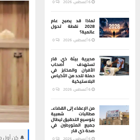
6 أغسطس، 2026
0
لماذا قد يصبح عام
2028 نقطة تحول
عالمية؟
6 أغسطس، 2026
0
مديرية بيئة ذي قار
تستهدف أصحاب
الأفران والمخابز في
حملة للحد من الأكياس
البلاستيكية
6 أغسطس، 2026
0
من الإعفاء إلى القضاء..
مطالبات شعبية
بتوسيع التحقيق ليطال
جميع المتورطين في
صحة ذي قار
🔔 كن أول من
6 أغسطس، 2026
0