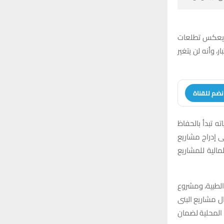
r
C
:
H
ء يعكس تطلعات
، وأنه لن يتغير
نضم للقناة
ته تبدأ بالحفاظ
13 مشروع قائم والعمل على إدراج مشاريع
مالية للمشاريع
الطبية، ومشروع
لاً عن استكمال مشاريع البنى
 المحلية لضمان