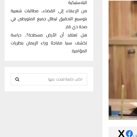
البلاستيكية
من الإعفاء إلى القضاء.. مطالبات شعبية
بتوسيع التحقيق ليطال جميع المتورطين في
صحة ذي قار
هل تعتقد أن الأرض مسطحة؟.. دراسة
تكشف سببا مفاجئا وراء الإيمان بنظريات
المؤامرة
S
e
S
a
r
E
c
h
A
f
R
o
