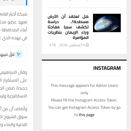
شبكة أخبار الناصر
هل تعتقد أن الأرض
تعهد عضو مجلس 
مسطحة؟.. دراسة
تكشف سببا مفاجئا
أبناء المحافظة خ
وراء الإيمان بنظريات
في نهجه الذي ع
المؤامرة
6 أغسطس، 2026
0
تلقَّ تنبي
INSTAGRAM
وقال الابراهيمي 
This message appears for Admin Users
جديدة ضمن الموا
only:
الاستراتيجية ولي
Please fill the Instagram Access Token.
You can get Instagram Access Token by go
وأضاف أن من أبر
to
this page
التحتية والماء 