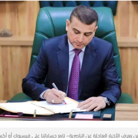
 كن أول من يعرف الأخبار العاجلة عن الناصرية– تابع حساباتنا على ف