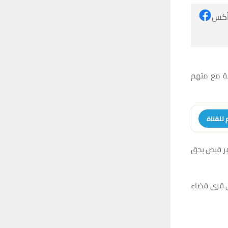
 أكس
ة مع متهم
 للقناة
أمر قبض بحق
دى قرى قضاء