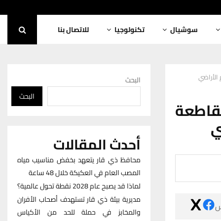
للاتصال بنا
تكنولوجيا
سوشيال
نائب مح
البحث
البحث
نائب 
ا
أحدث المقالات
محافظ ذي قار يتعهد بخفض مناسيب مياه
المصب العام في العكيكة خلال 48 ساعة
لماذا قد يصبح عام 2028 نقطة تحول عالمية؟
مديرية بيئة ذي قار تستهدف أصحاب الأفران

والمخابز في حملة للحد من الأكياس