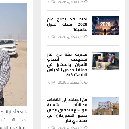
6 أغسطس، 2026
0
لماذا قد يصبح عام
2028 نقطة تحول
عالمية؟
6 أغسطس، 2026
0
مديرية بيئة ذي قار
تستهدف أصحاب
الأفران والمخابز في
حملة للحد من الأكياس
البلاستيكية
6 أغسطس، 2026
0
من الإعفاء إلى القضاء..
مطالبات شعبية
بتوسيع التحقيق ليطال
شبكة أخبار الناصر
جميع المتورطين في
صحة ذي قار
بمقاطعة الشبكا
6 أغسطس، 2026
0