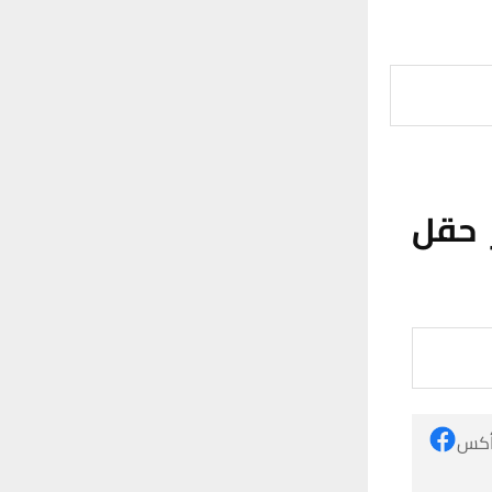
 حقل
 أكس