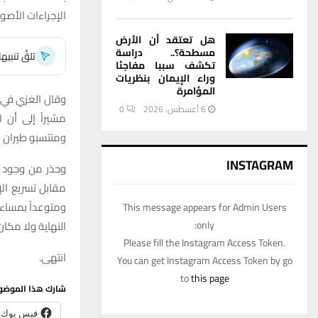
الإجراءات الأصو
هل تعتقد أن الأرض
مسطحة؟.. دراسة
تلقَّ تنبي
تكشف سببا مفاجئا
وراء الإيمان بنظريات
المؤامرة
وقال الغزي في ب
6 أغسطس، 2026
0
مشيراً إلى أن
ومنتسبو طيران ا
INSTAGRAM
وحذر من وجود م
مقابل تسريع الإ
ومتوعداً بمساء
This message appears for Admin Users
only:
النهاية ولا مكان
Please fill the Instagram Access Token.
انتهى.
You can get Instagram Access Token by go
to
this page
شارك هذا الموضو
فيس بوك