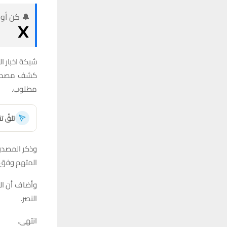
🔔 كن أول
شبكة اخبار ال
كشف مصدر أ
مطلوب.
تلقَّ 
وذكر المصدر 
المتهم وفق المادة 406، عندما
وأضاف أن الض
النصر.
انتهى.