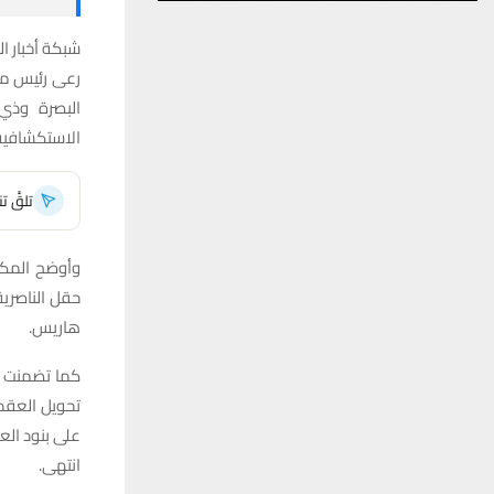
شبكة أخبار ال
رعى رئيس مج
البصرة وذي
الاستكشافية 
تلقَّ 
وأوضح المكت
حقل الناصرية
هاريس.
كما تضمنت ا
تحويل العقد 
على بنود ال
انتهى.