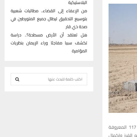
البلاستيكية
من الإعفاء إلى القضاء.. مطالبات شعبية
بتوسيع التحقيق ليطال جميع المتورطين في
صحة ذي قار
هل تعتقد أن الأرض مسطحة؟.. دراسة
تكشف سببا مفاجئا وراء الإيمان بنظريات
المؤامرة
S
e
S
a
r
E
c
h
A
f
أكد النائب الأول لمحافظ ذي قار الأستاذ رزاق كشيش الغزي إنجاز أعمال فرز مقاطعة 117 المعروفة
R
o
 الفرز وإكمال