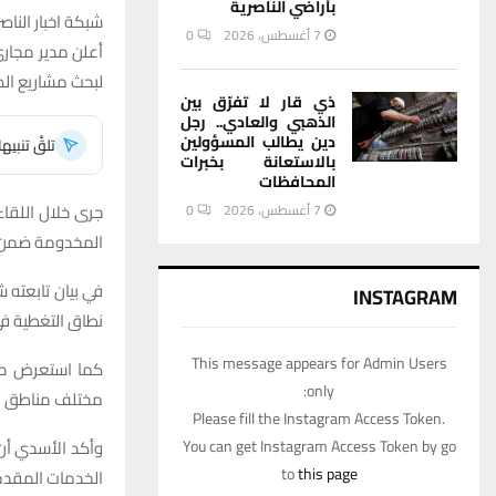
بأراضي الناصرية
شبكة اخبار الناصر
7 أغسطس، 2026
0
أعلن مدير مجاري
لبحث مشاريع ال
ذي قار لا تفرّق بين
الذهبي والعادي.. رجل
دين يطالب المسؤولين
تلقَّ تنبي
بالاستعانة بخبرات
المحافظات
جرى خلال اللقاء
7 أغسطس، 2026
0
المخدومة ضمن خ
في بيان تابعته 
INSTAGRAM
نطاق التغطية ف
This message appears for Admin Users
كما استعرض مدي
only:
مختلف مناطق ا
Please fill the Instagram Access Token.
وأكد الأسدي أن 
You can get Instagram Access Token by go
to
this page
الخدمات المقدم