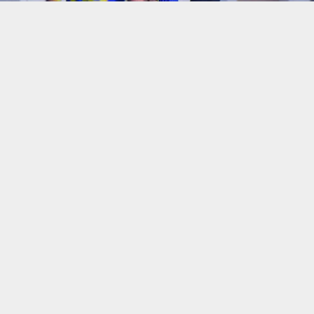
حسين تجربتك. سنفترض أنك موافق على هذا، ولكن يمكنك إلغاء الاشتراك إذا كنت
 من يعرف الأخبار العاجلة عن الناصرية– تابع حساباتنا على فيسبوك أو
ناصرية:
شطرة فوزاً على نادي التاجي في المباراة التي جرت عصر اليوم على م
جولة 15 من دوري الدرجة الأولى العراقي.