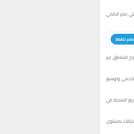
r
C
:
ي صابر الكناني
H
نضم للقناة
اج المناطق غير
 الخدمي وتوسيع
يع المنجزة في
لارتقاء بمستوى