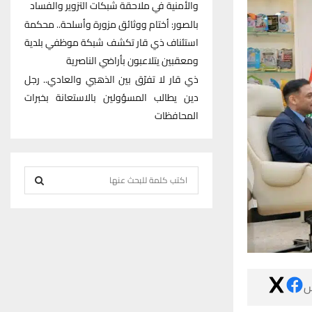
والأمنية في ملاحقة شبكات التزوير والفساد
بالصور: أختام ووثائق مزورة وأسلحة.. محكمة
استئناف ذي قار تكشف شبكة موظفي بلدية
ومعقبين يتلاعبون بأراضي الناصرية
ذي قار لا تفرّق بين الذهبي والعادي.. رجل
دين يطالب المسؤولين بالاستعانة بخبرات
المحافظات
S
e
S
a
r
E
c
h
A
f

R
o