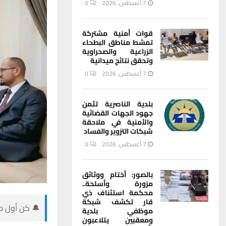
7 أغسطس، 2026
0
قوات أمنية مشتركة
تمشط مناطق البطحاء
الزراعية والصحراوية
وتحقق نتائج ميدانية
7 أغسطس، 2026
0
بلدية الناصرية تثمن
جهود الجهات القضائية
والأمنية في ملاحقة
شبكات التزوير والفساد
7 أغسطس، 2026
0
بالصور: أختام ووثائق
مزورة وأسلحة..
محكمة استئناف ذي
قار تكشف شبكة
🔔 كن أول من
موظفي بلدية
ومعقبين يتلاعبون