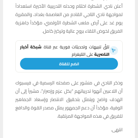
أعلن نادي الشطرة اختتام وحدته التدريبية الأخيرة استعداداً
لمواجهة نادي التاجي القادم من العاصمة بغداد، والمقررة
يوم غد على أرض ملعب الشطرة الأولمبي، مؤكداً جاهزية
الفريق لخوض اللقاء بروح عالية وتركيز كامل.
تلقَّ تنبيهات وتحديثات فورية عبر قناة
شبكة أخبار
الناصرية
على التليغرام
انضم للقناة
وذكر النادي في منشور على صفحته الرسمية في فيسبوك
أن اللاعبين أنهوا تدريباتهم “بكل عزم وإصرار”، مشيراً إلى أن
الهدف واضح ويتمثل بتحقيق الانتصار وإسعاد الجماهير
الوفية، مؤكداً أن دعم الجمهور يمثل مصدر القوة والدافع
للفريق في هذه المواجهة المرتقبة.
انتهى.