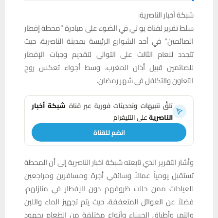
شبكة أخبار الناصرية:
سلط تقرير لقناة يو تي في الضوء على مبادرة “محطة إفطار
الصائمين” في أحد الشوارع الرئيسة بمدينة الناصرية، حيث
تتجدد للعام الثالث على التوالي لتقديم وجبات الإفطار
للصائمين قبيل أذان المغرب، وسط أجواء تعكس روح
التعاون والتكافل في شهر رمضان.
تلقَّ تنبيهات وتحديثات فورية عبر قناة
شبكة أخبار
الناصرية
على التليغرام
انضم للقناة
وأشار التقرير الذي تابعته شبكة اخبار الناصرية إلى أن المحطة
تستقبل يومياً عمالاً وسائقي أجرة ومسافرين ومراجعين
للعيادات ممن حالت ظروفهم دون الإفطار في منازلهم،
فضلاً عن العوائل المتعففة، حيث يتم تجهيز الماء واللبن
والتمر وأطباق الحساء وأنواع مختلفة من الطعام بجهود