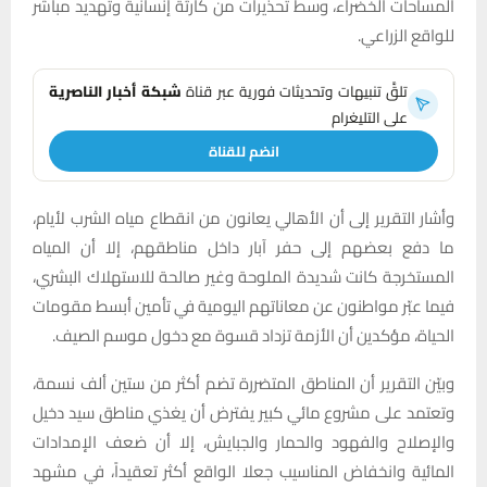
المساحات الخضراء، وسط تحذيرات من كارثة إنسانية وتهديد مباشر
للواقع الزراعي.
تلقَّ تنبيهات وتحديثات فورية عبر قناة
شبكة أخبار الناصرية
على التليغرام
انضم للقناة
وأشار التقرير إلى أن الأهالي يعانون من انقطاع مياه الشرب لأيام،
ما دفع بعضهم إلى حفر آبار داخل مناطقهم، إلا أن المياه
المستخرجة كانت شديدة الملوحة وغير صالحة للاستهلاك البشري،
فيما عبّر مواطنون عن معاناتهم اليومية في تأمين أبسط مقومات
الحياة، مؤكدين أن الأزمة تزداد قسوة مع دخول موسم الصيف.
وبيّن التقرير أن المناطق المتضررة تضم أكثر من ستين ألف نسمة،
وتعتمد على مشروع مائي كبير يفترض أن يغذي مناطق سيد دخيل
والإصلاح والفهود والحمار والجبايش، إلا أن ضعف الإمدادات
المائية وانخفاض المناسيب جعلا الواقع أكثر تعقيداً، في مشهد