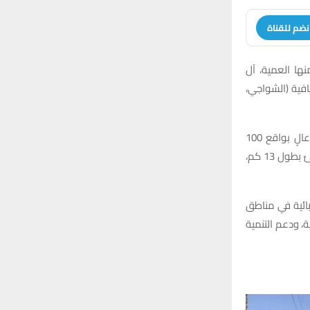
نضم للقناة
ها العمية، آل
افية (الشواجي،
وأوضح في بيان تابعته شبكة أخبار الناصرية أن أعمال المشروع تتضمن تشييد شبكة ضغط عالٍ بواقع 100
عمود، وتشييد شبكة ضغط واطئ بواقع 970 عمودا، فضلا عن تسليك شبكة الضغط الواطئ بطول 13 كم،
بائية في مناطق
ة، ودعم التنمية