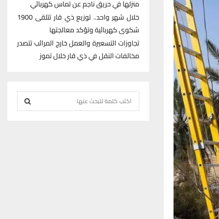
منزلها في حريق ناجم عن تماس كهربائي
خلال شهر واحد.. توزيع ذي قار تتلقى 1900
شكوى كهربائية وتؤكد معالجتها
تجاوزات التسعيرة والعمل خارج المرائب تتصدر
مخالفات النقل في ذي قار خلال تموز
S
e
S
a
r
E
c
h
A
f
R
o
r
C
:
H