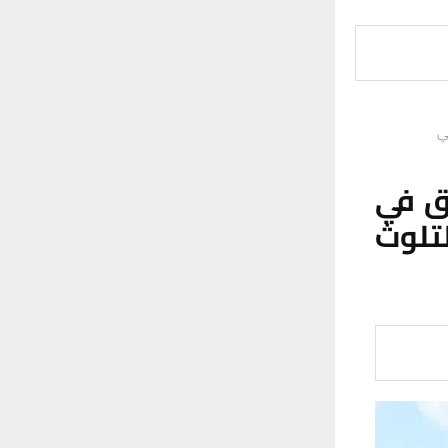
ي
ق في
لتلوث