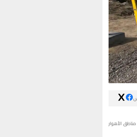

أعلن فرع توزي