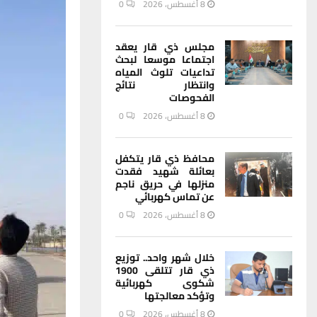
8 أغسطس، 2026
0
مجلس ذي قار يعقد
اجتماعا موسعا لبحث
تداعيات تلوث المياه
وانتظار نتائج
الفحوصات
8 أغسطس، 2026
0
محافظ ذي قار يتكفل
بعائلة شهيد فقدت
منزلها في حريق ناجم
عن تماس كهربائي
8 أغسطس، 2026
0
خلال شهر واحد.. توزيع
ذي قار تتلقى 1900
شكوى كهربائية
وتؤكد معالجتها
8 أغسطس، 2026
0