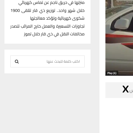
منزلها في حريق ناجم عن تماس كهربائي
خلال شهر واحد.. توزيع ذي قار تتلقى 1900
شكوى كهربائية وتؤكد معالجتها
تجاوزات التسعيرة والعمل خارج المرائب تتصدر
مخالفات النقل في ذي قار خلال تموز
S
e
S
a
r
E
c

h
A
f
R
o
r
C
:
H