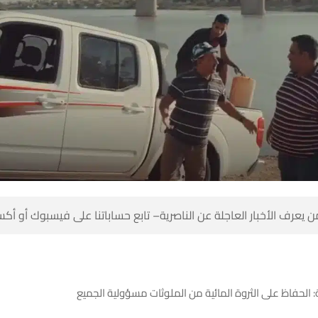
 كن أول من يعرف الأخبار العاجلة عن الناصرية– تابع حساباتنا على ف
تلفزيون الناصرية: الحفاظ على الثروة المائية من الملوثا