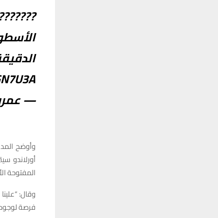
???????
الأسطو
الدقيقة 37 ويبدو أنه م
GN7U3A
— عمرو (
وأوضح المدرب 
أورلاندو سيت
المفتوحة الأ
وقال: “علينا 
فرصة لوجوده