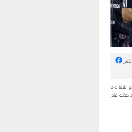
 أكس
وقد غاب ميسي عن مباراة إنتر ميامي السابقة السبت الماضي، التي خسرها فريقه أمام أتلانتا 5-2
 كذلك غادر