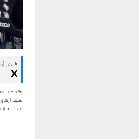
🔔 كن أول
بسبب إرهاق 
زميله السابق 