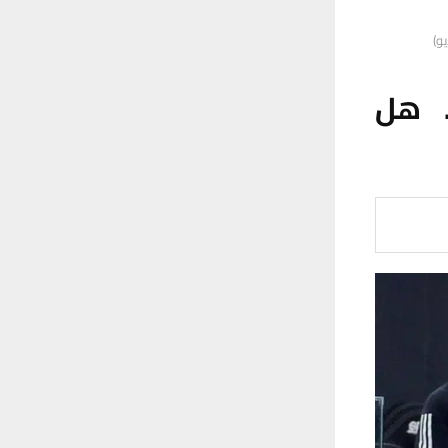
و)
. هل