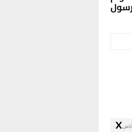
لرسول
 أكس