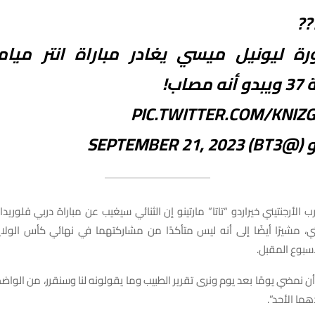
??
رة ليونيل ميسي يغادر مباراة انتر ميا
صاب!
PIC.TWITTER.COM/KNIZ
@BT3)
SEPTEMBER 21, 2023
الأرجنتيني خيراردو “تاتا” مارتينو إن الثنائي سيغيب عن مباراة دربي فلوريدا،
ي، مشيرًا أيضًا إلى أنه ليس متأكدًا من مشاركتهما في نهائي كأس الولا
سبوع المقبل.
أن نمضي يومًا بعد يوم ونرى تقرير الطبيب وما يقولونه لنا وسنقرر، من الواضح
ما الأحد”.