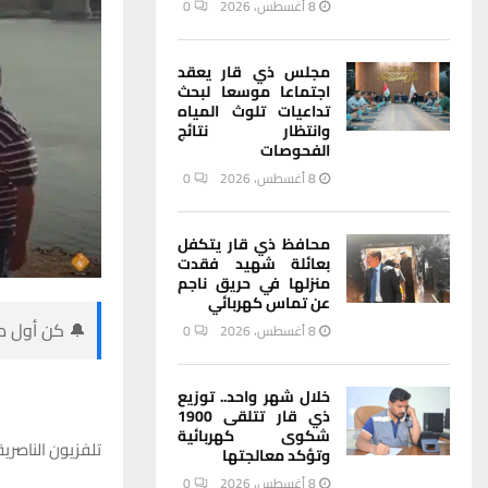
8 أغسطس، 2026
0
مجلس ذي قار يعقد
اجتماعا موسعا لبحث
تداعيات تلوث المياه
وانتظار نتائج
الفحوصات
8 أغسطس، 2026
0
محافظ ذي قار يتكفل
بعائلة شهيد فقدت
منزلها في حريق ناجم
عن تماس كهربائي
🔔 كن أول من
8 أغسطس، 2026
0
خلال شهر واحد.. توزيع
ذي قار تتلقى 1900
شكوى كهربائية
تلفزيون الناصرية
وتؤكد معالجتها
8 أغسطس، 2026
0