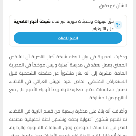
الشأن غير دقيق.
تلقَّ تنبيهات وتحديثات فورية عبر قناة
شبكة أخبار الناصرية
على التليغرام
انضم للقناة
وذكرت المديرية في بيان تابعته شبكة أخبار الناصرية أن الشخص
المعني يعمل بعقد في مدرسة أهلية وليس موظفاً في المديرية
العامة، مشيرة إلى أنه نشر منشوراً عبر صفحته الشخصية قبيل
الاستعراض الكشفي الخاص بعيد الجيش العراقي في القضاء،
تضمن معلومات عدّتها مغلوطة وتحريضاً لأولياء الأمور على منع
أبنائهم من المشاركة.
وأضافت أنه بناءً على مذكرة رسمية من قسم التربية في القضاء،
تم تقديم شكوى أصولية بحقه وتشكيل لجنة تحقيقية مختصة
للنظر في ملابسات الموضوع وفق السياقات القانونية والإدارية،
مبينة أنه خلال لقاء اللجنة قام بتصوير الأوليات دون علمها، وحتى