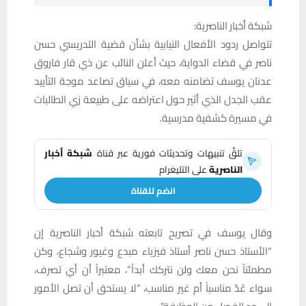
شبكة أخبار الناصرية:
تتواصل ردود الأفعال النيابية بشأن قضية التدريسي حسن
ناصر في قضاء الدواية، حيث أعلن النائب عن ذي قار فاروق
عدنان يوسف تضامنه معه، في سياق تصاعد موجة التأييد
عقب الجدل الذي أثير حول اعتراضه على طبيعة زي الطالبات
في مسيرة كشفية مدرسية.
تلقَّ تنبيهات وتحديثات فورية عبر قناة
شبكة أخبار
الناصرية
على التليغرام
انضم للقناة
وقال يوسف في تصريح تابعته شبكة أخبار الناصرية إن
“الأستاذ حسن ناصر أستاذ فيزياء مبدع وغيور وشجاع، وكن
مطمئناً نحن معك ولن نتركك أبداً”، معتبراً أن أي تصرف،
سواء عُدّ مناسباً أم غير مناسب، “لا يستحق أن تصل الأمور