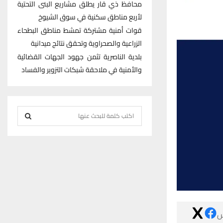
محافظ ذي قار يطلق مشاريع البنى التحتية
لأربع مناطق سكنية في سوق الشيوخ
قوات أمنية مشتركة تمشط مناطق البطحاء
الزراعية والصحراوية وتحقق نتائج ميدانية
بلدية الناصرية تثمن جهود الجهات القضائية
والأمنية في ملاحقة شبكات التزوير والفساد
S
e
S
a
r
E
c
h
A
f
R
o
r

C