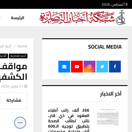
8 أغسطس، 2026
الرئيسة
أ
SOCIAL MEDIA
Home
أخبار الن
أخبار الناصرية
ألأخبار
مواقف 
الكشفي
21 فبراير، 2026
آخر الاخبار
مشاركة
266 ألف راتب أطباء
العقود في ذي قار..
نائب تطالب الصحة
بتطبيق توجيه الـ600
ألف وإعادة مخصصات