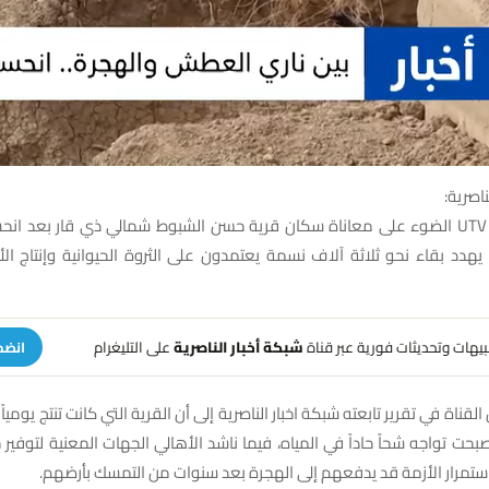
ناصرية:
سلطت قناة UTV الضوء على معاناة سكان قرية حسن الشبوط شمالي ذي قار بعد انح
 يهدد بقاء نحو ثلاثة آلاف نسمة يعتمدون على الثروة الحيوانية وإنتاج ال
تنبيهات وتحديثات فورية عبر قناة
شبكة أخبار الناصرية
على التليغرام
انضم
لقناة في تقرير تابعته شبكة اخبار الناصرية إلى أن القرية التي كانت تنتج يومياً 
بحت تواجه شحاً حاداً في المياه، فيما ناشد الأهالي الجهات المعنية لتوفير 
ستمرار الأزمة قد يدفعهم إلى الهجرة بعد سنوات من التمسك بأرضهم.