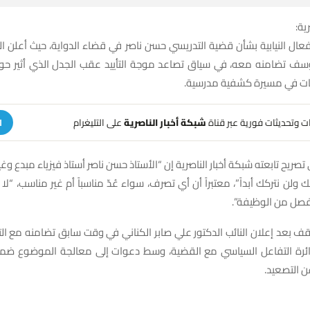
ية:
فعال النيابية بشأن قضية التدريسي حسن ناصر في قضاء الدواية، حيث أعلن ال
سف تضامنه معه، في سياق تصاعد موجة التأييد عقب الجدل الذي أثير حو
بات في مسيرة كشفية مدرسية.
هات وتحديثات فورية عبر قناة
شبكة أخبار الناصرية
على التليغرام
ا
ريح تابعته شبكة أخبار الناصرية إن “الأستاذ حسن ناصر أستاذ فيزياء مبدع وغ
 ولن نتركك أبداً”، معتبراً أن أي تصرف، سواء عُدّ مناسباً أم غير مناسب، “ل
لفصل من الوظيفة”.
ف بعد إعلان النائب الدكتور علي صابر الكناني في وقت سابق تضامنه مع الت
رة التفاعل السياسي مع القضية، وسط دعوات إلى معالجة الموضوع ضمن ا
عن التصعيد.