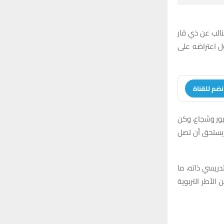
:
H
نائب عن ذي قار
ل اعتراضه على
نضم للقناة
يور وشجاع، وكن
ا يستحق أن تصل
دريسي ذاته، ما
لأطر التربوية