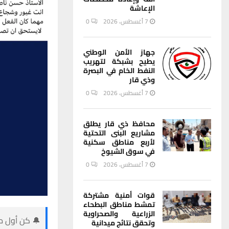
الإعاشة
7 أغسطس، 2026
0
جهاز الأمن الوطني
يطيح بشبكة لتهريب
النفط الخام في البصرة
وذي قار
7 أغسطس، 2026
0
محافظ ذي قار يطلق
مشاريع البنى التحتية
لأربع مناطق سكنية
في سوق الشيوخ
7 أغسطس، 2026
0
قوات أمنية مشتركة
تمشط مناطق البطحاء
الزراعية والصحراوية
🔔 كن أول من
وتحقق نتائج ميدانية