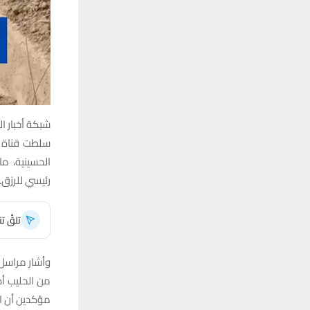
شبكة أخبار ال
الحسينية، ما
رئيسي للرزق.
تلقَّ 
وأشار مراسل ا
من الحليب أص
مؤكدين أن ا