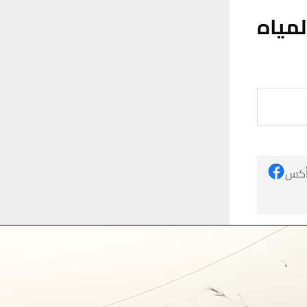
مياه
 أكس