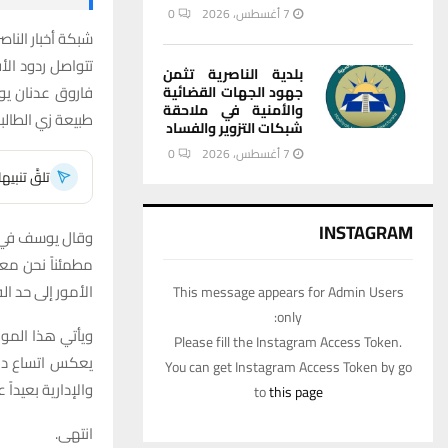
7 أغسطس، 2026
0
شبكة أخبار الناصر
تتواصل ردود الأ
بلدية الناصرية تثمن
فاروق عدنان يو
جهود الجهات القضائية
والأمنية في ملاحقة
طبيعة زي الطال
شبكات التزوير والفساد
7 أغسطس، 2026
0
تلقَّ تنبي
INSTAGRAM
وقال يوسف في تص
مطمئناً نحن معك
الأمور إلى حد ا
This message appears for Admin Users
only:
ويأتي هذا الموق
Please fill the Instagram Access Token.
يعكس اتساع دائ
You can get Instagram Access Token by go
والإدارية بعيداً 
to
this page
انتهى.