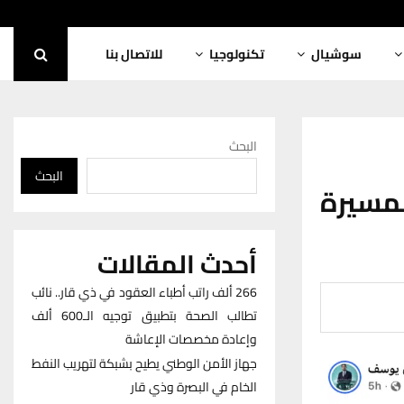
سوشيال
تكنولوجيا
للاتصال بنا
البحث
البحث
مسيرة
أحدث المقالات
266 ألف راتب أطباء العقود في ذي قار.. نائب
تطالب الصحة بتطبيق توجيه الـ600 ألف
وإعادة مخصصات الإعاشة
جهاز الأمن الوطني يطيح بشبكة لتهريب النفط
الخام في البصرة وذي قار