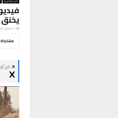
أخبار الناصرية
أ
فيديو
يخنق م
21 فبراير، 2026
مشاركة
🔔 كن أول