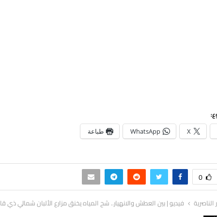
ع:
X
WhatsApp
طباعة
0
ر الناصرية
فيديو | بين العطش والانهيار.. شح المياه يخنق مزارع الألبان شمالي ذي قار