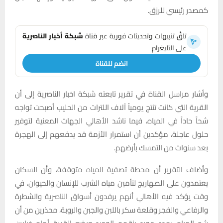
كمصدر رئيسي للرزق.
تلقَّ تنبيهات وتحديثات فورية عبر قناة
شبكة أخبار الناصرية
على التليغرام
انضم للقناة
وأشار مراسل القناة في تقرير تابعته شبكة اخبار الناصرية إلى أن
القرية التي كانت تنتج يومياً آلاف اللترات من الحليب أصبحت تواجه
شحاً حاداً في المياه، فيما ناشد الأهالي الجهات المعنية لتوفير
حلول عاجلة، مؤكدين أن استمرار الأزمة قد يدفعهم إلى الهجرة
بعد سنوات من التمسك بأرضهم.
وأضاف التقرير أن محطة تصفية المياه متوقفة، وأن السكان
يعتمدون على الصهاريج لتأمين مياه الشرب للإنسان والحيوان، في
وقت يؤكد فيه الأهالي أنهم يرفدون أسواق الناصرية والشطرة
والرفاعي والفجر وقلعة سكر باللبن والجبن والروبة، محذرين من أن