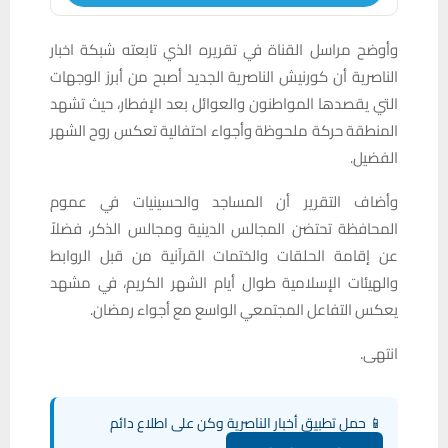
وأوضح مراسل القناة في تقريره الذي تابعته شبكة اخبار
الناصرية أن كورنيش الناصرية الجديد أصبح من أبرز الوجهات
التي يقصدها المواطنون والعوائل بعد الإفطار، حيث تشهد
المنطقة حركة ملحوظة وأجواء احتفالية تعكس روح الشهر
الفضيل.
وأضاف التقرير أن المساجد والحسينيات في عموم
المحافظة تحتضن المجالس الدينية ومجالس الذكر، فضلاً
عن إقامة الحلقات والختمات القرآنية من قبل الروابط
والهيئات الإسلامية طوال أيام الشهر الكريم، في مشهد
يعكس التفاعل المجتمعي الواسع مع أجواء رمضان.
انتهى.
📱 حمل تطبيق أخبار الناصرية وكن على اطلاع دائم