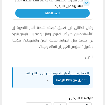
تلقَّ تنبيهات وتحديثات فورية عبر قناة
شبكة أخبار
الناصرية
على التليغرام
انضم للقناة
وقال الكناني في تعليق تابعته شبكة أخبار الناصرية إن
“الأستاذ حسن بكل أدب اعترض وقال: زحمة بناتنا يلبسن تنورة
في مدينة مثل الدواية، مدينة الدين والشهداء”، مؤكدا
بالقول “المؤمن الغيور لن نتركك وحيدا”.
انتهى.
📱 حمل تطبيق أخبار الناصرية وكن على اطلاع دائم
×
تحميل من Google Play
شارك هذا الموضوع: