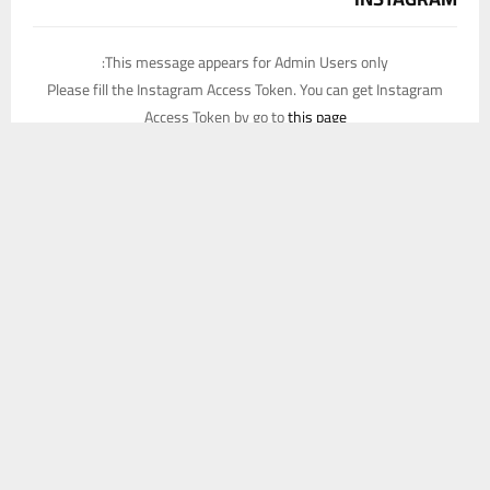
This message appears for Admin Users only:
Please fill the Instagram Access Token. You can get Instagram
Access Token by go to
this page
يستخدم هذا الموقع ملفات تعريف الارتباط لتحسين تجربتك. سنفترض أنك
موافق على هذا، ولكن يمكنك إلغاء الاشتراك إذا كنت ترغب في ذلك.
موافق
قراءة المزيد