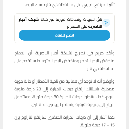
تأثير المرتفع الجوي على محافظة ذي قار مساء اليوم.
تلقَّ تنبيهات وتحديثات فورية عبر قناة
شبكة أخبار
الناصرية
على التليغرام
انضم للقناة
وأكد كريم في تصريح لشبكة أخبار الناصرية، أن اندماج
منخفض البحر الأحمر ومنخفض البحر المتوسط سيتقدم على
محافظة ذي قار.
وأوضح أنه لا توجد أي فعالية من ناحية الأمطار أو حالة جوية
ممطرة، باستثناء ارتفاع درجات الحرارة إلى 28 درجة مئوية
اليوم، غدا ستتجاوز درجات الحرارة 30 درجة مئوية، وستتحول
الرياح إلى جنوبية شرقية وتستمر لليومين المقبلين.
كما أشار إلى أن درجات الحرارة الصغرى سترتفع لتتراوح بين
15 – 17 درجة مئوية.