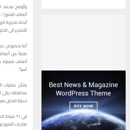
أصناف التمور”، 
أبدته مديرية ال
التصدير الى الخلي
صنفاً من أصناف 
أصناف مميزة، من
آسيا”.
بشأن عمليات الت
محافظة ديالى ان
حديثة للنخيل بعيد
في 11 شباط
صادرات التمور في عام 2022 تجاوزت ال