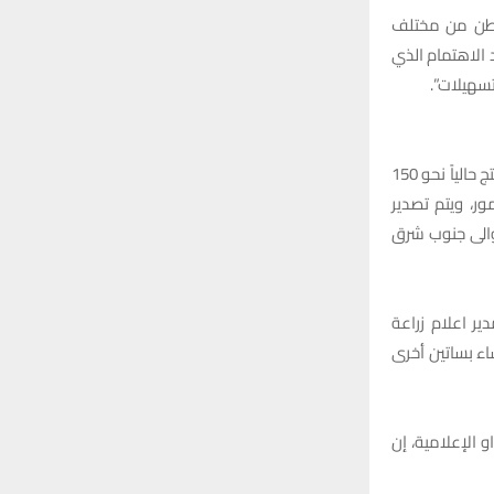
محافظة ديالى أنتجت في العام الماضي 2022 نحو 88 ألف طن من مختلف
 الاهتمام الذي
تسهيلات”.
أما بخصوص عدد أصناف التمور التي تنتجها المحافظة، اشار محمد المندلاوي الى أن “ديالى تنتج حالياً نحو 150
ور، ويتم تصدير
 والى جنوب شرق
ير اعلام زراعة
اء بساتين أخرى
و الإعلامية، إن