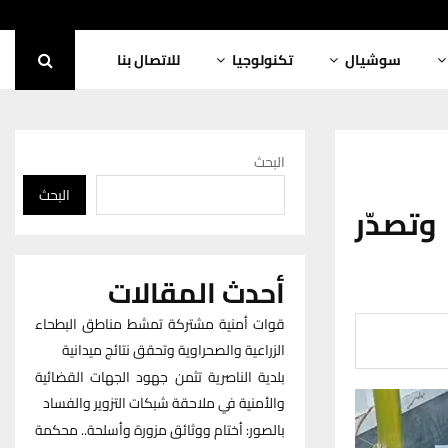
سوشيال
تكنولوجيا
للاتصال بنا
البحث
البحث
مور وتصدّر
أحدث المقالات
قوات أمنية مشتركة تمشط مناطق البطحاء
الزراعية والصحراوية وتحقق نتائج ميدانية
بلدية الناصرية تثمن جهود الجهات القضائية
والأمنية في ملاحقة شبكات التزوير والفساد
بالصور: أختام ووثائق مزورة وأسلحة.. محكمة