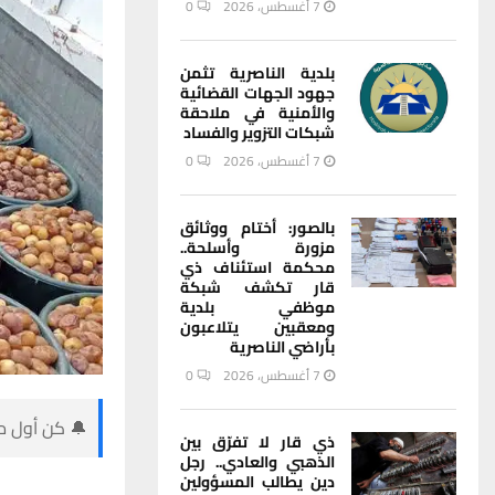
7 أغسطس، 2026
0
بلدية الناصرية تثمن
جهود الجهات القضائية
والأمنية في ملاحقة
شبكات التزوير والفساد
7 أغسطس، 2026
0
بالصور: أختام ووثائق
مزورة وأسلحة..
محكمة استئناف ذي
قار تكشف شبكة
موظفي بلدية
ومعقبين يتلاعبون
بأراضي الناصرية
7 أغسطس، 2026
0
🔔 كن أول من
ذي قار لا تفرّق بين
الذهبي والعادي.. رجل
دين يطالب المسؤولين