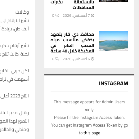
بالاستعانة بخبرات
المحافظات
وكالات:
7 أغسطس، 2026
0
ألف طن، بزيادة أكثر من 10 اطنان عن ال
محافظ ذي قار يتعهد
بخفض مناسيب مياه
المصب العام في
العكيكة خلال 48 ساعة
نخلة، كانت تنتج سنويا أكثر م
6 أغسطس، 2026
0
أسهمت في تراجع 
INSTAGRAM
انتاج 2023 أعلى من 2022
This message appears for Admin Users
only:
وقال مدير اعلا
Please fill the Instagram Access Token.
You can get Instagram Access Token by go
ومندلي والخالص
to
this page