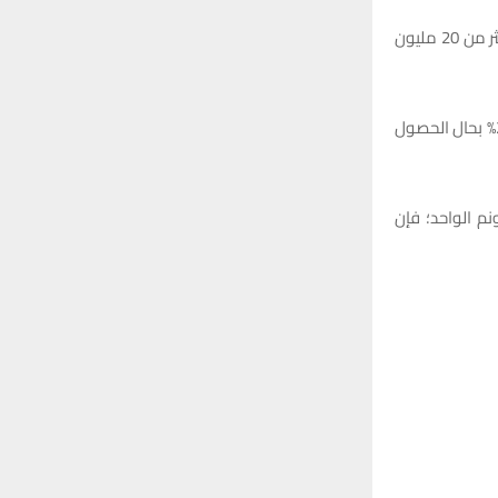
وأوضح محمد الخزاعي أنه “نتيجة الجهود المبذولة وصلت أعداد النخيل بشكل تقديري الى أكثر من 20 مليون
تشكل الزراعة حالياً نحو 4 – 5% من الناتج القومي العراقي، ويمكن العمل لرفعها لمستوى 20% بحال الحصول
ع 50 نخلة أو شجرة في الدونم الواحد؛ فإن