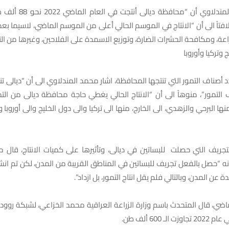
وأوضح محمد المندلاوي أن “
لافتاً الى أن “الانتاج في الموسم الحالي أعلى من الموسم الماضي، لاسيما بعد
زراعة، ومكافحة الحشرات الضارة، وتوزيع الاسمدة على الفلاحين، وغيرها من ال
ج وتركيا وأوروبا
التمور”، منوهاً الى أن “الانتاج الحالي يغطي حاجة محافظة ديالى من التم
ها البرحي والزهدي، الى الخارج، منها الى تركيا والى دول الخليج والى أوروبا
جريف التي حصلت للبساتين في ديالى، وتأثيرها على كميات الانتاج، قال مد
ه “حصل بالفعل تجريف للبساتين في المناطق القريبة من المدن، لكن تم انش
ة عن المدن، وبالتالي فلم يقل انتاج التمور، بل ازداد”.
 الماضي، قال المتحدث باسم وزارة الزراعة العراقية محمد الخزاعي، لشبكة روودا
ـ 600 ألف طن.