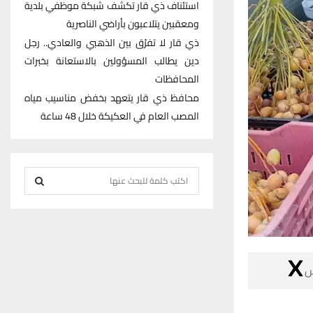
استئناف ذي قار تكشف شبكة موظفي بلدية
ومعقبين يتلاعبون بأراضي الناصرية
ذي قار لا تفرّق بين الذهبي والعادي.. رجل
دين يطالب المسؤولين بالاستعانة بخبرات
المحافظات
محافظ ذي قار يتعهد بخفض مناسيب مياه
المصب العام في العكيكة خلال 48 ساعة
S
e
S
a
r
E
c
h
A

f
R
o