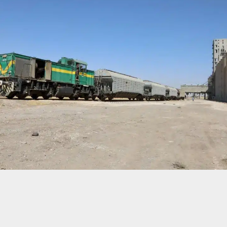
حسين تجربتك. سنفترض أنك موافق على هذا، ولكن يمكنك إلغاء الاشتراك إذا كنت
 من يعرف الأخبار العاجلة عن الناصرية– تابع حساباتنا على فيسبوك أو