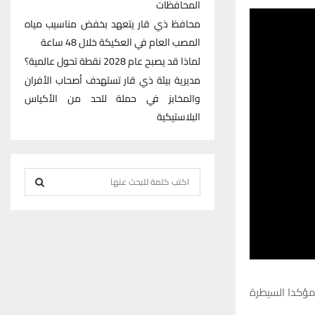
المحافظات
محافظ ذي قار يتعهد بخفض مناسيب مياه
المصب العام في العكيكة خلال 48 ساعة
لماذا قد يصبح عام 2028 نقطة تحول عالمية؟
مديرية بيئة ذي قار تستهدف أصحاب الأفران
والمخابز في حملة للحد من الأكياس
البلاستيكية
S
e
S
a
r
E
c
h
A
f
مؤكدا السيطرة
R
o