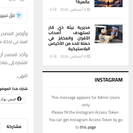
عالمية؟
6 أغسطس، 2026
0
تلقَّ تنبي
مديرية بيئة ذي قار
تستهدف أصحاب
وأوضح المصدر لش
الأفران والمخابز في
استدعى تدخلا سر
حملة للحد من الأكياس
البلاستيكية
وأكد المصدر أ
6 أغسطس، 2026
0
انتشاره إلى منا
انتهى.
INSTAGRAM
شارك هذا الموضو
This message appears for Admin Users
فيس بوك
only:
Please fill the Instagram Access Token.
You can get Instagram Access Token by go
مشاركة
to
this page