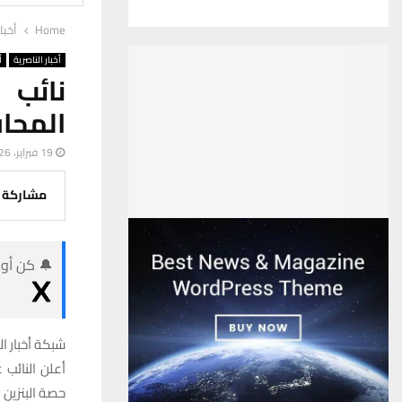
Home
أخبا
أخبار الناصرية
أ
نائب 
المحافظة إلى 
19 فبراير، 2026
مشاركة
🔔 كن أول
شبكة أخبار ال
أعلن النائب
حصة البنزين 