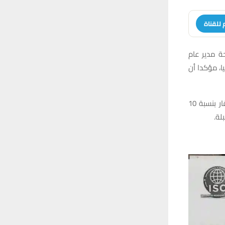
 للقناة
حة مدير عام
ا، مؤكدا أن
وأضاف أن الموافقة شملت أيضا إلغاء قرار تقليص حصة تجهيز البنزين لمحافظة ذي قار بنسبة 10
لة.