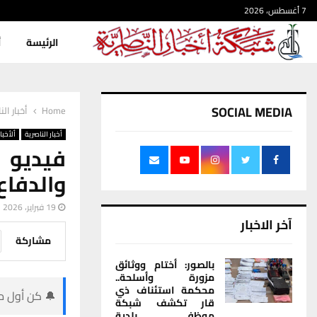
7 أغسطس، 2026
الرئيسة
أ
SOCIAL MEDIA
Home
أخبار الن
أخبار الناصرية
ألأخبار
فيديو |
والدفاع
19 فبراير، 2026
آخر الاخبار
مشاركة
بالصور: أختام ووثائق
مزورة وأسلحة..
محكمة استئناف ذي
🔔 كن أول من
قار تكشف شبكة
موظفي بلدية