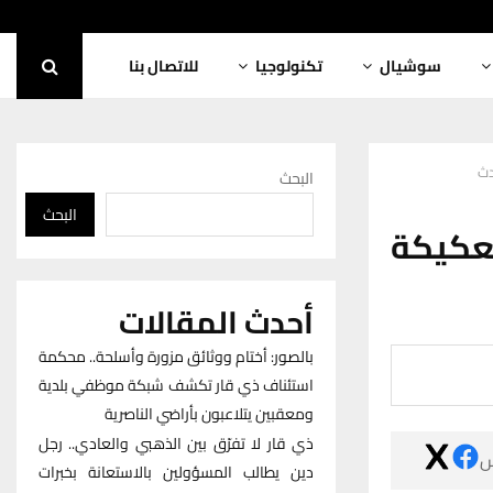
للاتصال بنا
تكنولوجيا
سوشيال
في
البحث
البحث
فيديو 
أحدث المقالات
بالصور: أختام ووثائق مزورة وأسلحة.. محكمة
استئناف ذي قار تكشف شبكة موظفي بلدية
ومعقبين يتلاعبون بأراضي الناصرية
ذي قار لا تفرّق بين الذهبي والعادي.. رجل

دين يطالب المسؤولين بالاستعانة بخبرات