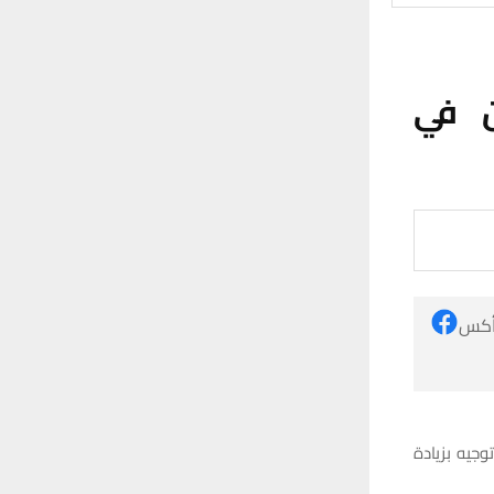
ن في
 أكس
جيه بزيادة