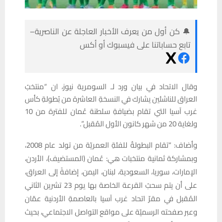
🔔 كن أول من يعرف الأخبار العاجلة عن الناصرية–
تابع حساباتنا على فيسبوك أو أكس
وقال الاتحاد في بيان ورد لـ السومرية نيوز، ان “منتخبُ
العراق للناشئين يشارك في النسخةِ العاشرة من بُطولةِ كأس
غرب آسيا التي تقام بضيافةِ سلطنة عُمان للفترة من 10
ولغاية 20 من شهر كانون الأول المُقبل”.
وأضاف: “تقام البطولةُ للفئةِ العمريّة من تولد عام 2008،
وبمشاركة ثمانية منتخبات هي: عُمان (المستضيف)، الأردن،
الإمارات، سوريا، السعودية، لبنان، اليمن، إضافةً إلى العراق،
على أن يتم سحبُ القرعة الخاصة بها يوم 23 تشرين الثاني
المُقبل في مقرّ اتحاد غرب آسيا بالعاصمةِ الأردنية عمّان
وعبر صفحته الرسميّة على مواقع التواصل الاجتماعي، بحيث