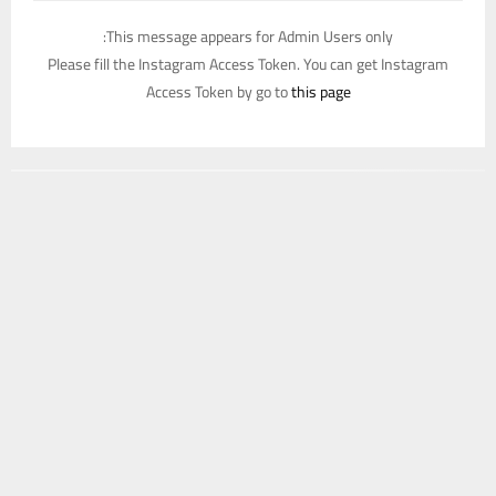
This message appears for Admin Users only:
Please fill the Instagram Access Token. You can get Instagram
Access Token by go to
this page
يستخدم هذا الموقع ملفات تعريف الارتباط لتحسين تجربتك. سنفترض أنك
موافق على هذا، ولكن يمكنك إلغاء الاشتراك إذا كنت ترغب في ذلك.
موافق
قراءة المزيد