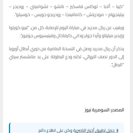
“كيبا – ألابا – لوكاس فاسكيز – ناتشو – تشواميني – روديجر –
بيلينجهام – مودريتش – كامافينجا – رودريجو جويس – خوسيلو”.
ويغيب عن ريال مدريد في مباراة اليوم للإصابة، كل من: “تيبو كورتوا
وإيدير ميليتاو وأردا جولر وداني كارفاخال وفينيسيوس جونيور”.
يذكر أن ريال مدريد وصل في النسخة الماضية من دوري أبطال أوروبا
إلى الدور نصف النهائي، لكنه ودع البطولة على يد مانشستر سيتي
“البطل”.
المصدر: السومرية نيوز
📱 حمل تطبيق أخبار الناصرية وكن على اطلاع دائم