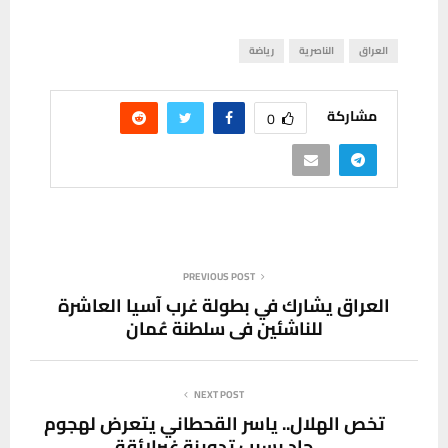
العراق
الناصرية
رياضة
مشاركة
0
PREVIOUS POST
العراق يشارك في بطولة غرب آسيا العاشرة
للناشئين في سلطنة عُمان
NEXT POST
تخص الهلال.. ياسر القحطاني يتعرض لهجوم
حاد بسبب تدوينة غيرلائقة