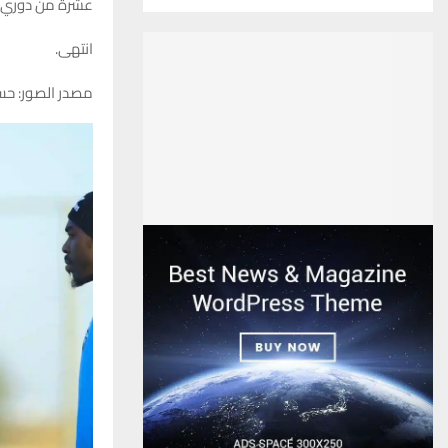
عشرة من دوري نجوم ا
انتهى.
مصدر الصور: حس