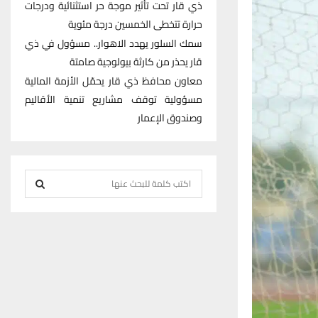
ذي قار تحت تأثير موجة حر استثنائية ودرجات
حرارة تتخطى الخمسين درجة مئوية
سمك السلور يهدد الاهوار.. مسؤول في ذي
قار يحذر من كارثة بيولوجية صامتة
معاون محافظ ذي قار يحمّل الأزمة المالية
مسؤولية توقف مشاريع تنمية الأقاليم
وصندوق الإعمار
S
e
S
a
r
E
c
h
A
f
R
o