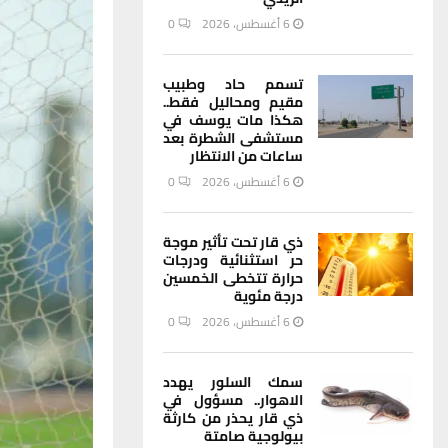
6 أغسطس، 2026
0
تسمم حاد وطبيب
مقيم ومحاليل فقط..
هكذا مات يوسف في
مستشفى الشطرة بعد
ساعات من الانتظار
6 أغسطس، 2026
0
ذي قار تحت تأثير موجة
حر استثنائية ودرجات
حرارة تتخطى الخمسين
درجة مئوية
6 أغسطس، 2026
0
سمك السلور يهدد
الاهوار.. مسؤول في
ذي قار يحذر من كارثة
بيولوجية صامتة