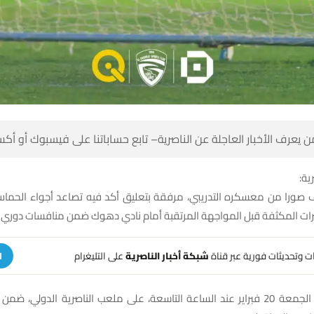
 كن أول من يعرف الأخبار العاجلة عن الناصرية– تابع حساباتنا على ف
شبك
اف صورا من معسكره التدريبي، مرفقة بتعليق أكد فيه تصاعد أجواء الحما
تحضيرات المكثفة قبل المواجهة المرتقبة أمام نادي دهوك ضمن منافسات دور
على التليغرام
شبكة أخبار الناصرية
تلقَّ تنبيهات وتحديثات فوري
ة
ة 20 فبراير عند الساعة التاسعة، على ملعب الناصرية الدولي، ضمن الجولة التاسعة