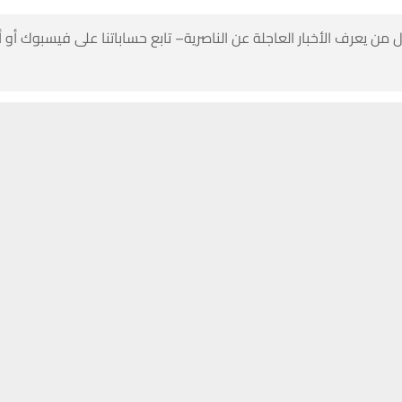
 من يعرف الأخبار العاجلة عن الناصرية– تابع حساباتنا على فيسبوك أو
حسين تجربتك. سنفترض أنك موافق على هذا، ولكن يمكنك إلغاء الاشتراك إذا كنت
 مع يوم مميّز تحالفك فيه الحظوظ وتكون متمتّع بالنشاط والتفاؤل الأمور
عطيك حب التحررّ والجاذبية والطبع الإيجابيّ والفرص المتعددة.. كما وتبدو ساح
تنبيهات وتحديثات فورية عبر قناة
شبكة أخبار الناصرية
على التليغرام
انضم
يه تجديد محبوب وطاقتك العاطفية عالية و ربما تحدث مفاجآت لصالحك
ية