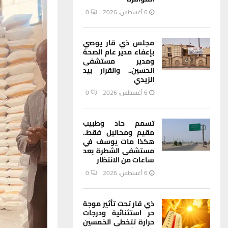
6 أغسطس، 2026
0
مجلس ذي قار يوصي
بإعفاء مدير عام الصحة
ومدير مستشفى
الحسين.. والقرار بيد
الزيدي
6 أغسطس، 2026
0
تسمم حاد وطبيب
مقيم ومحاليل فقط..
هكذا مات يوسف في
مستشفى الشطرة بعد
ساعات من الانتظار
6 أغسطس، 2026
0
ذي قار تحت تأثير موجة
حر استثنائية ودرجات
حرارة تتخطى الخمسين