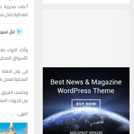
أعلنت مديرية م
الغذائية خلال ش
تلقَّ تنبي
وأكد اللواء طه
الأسواق المحلية
في بيان تابعته
المحلية تعمل با
وكشف الفريق أن
بين الجهات المع
انتهى.