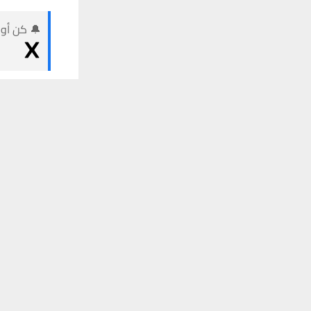
🔔 كن أول
وكالات:
يستخدم هذا الموقع ملفات تعريف الارتباط لت
#الحمل♈️
أنت على موعد
لصالحك يوم ي
تلقَّ 
عاطفيآ:يوم ف
◾النسبةالمئو