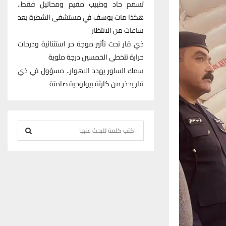
تسمم حاد وطبيب مقيم ومحاليل فقط..
هكذا مات يوسف في مستشفى الشطرة بعد
ساعات من الانتظار
ذي قار تحت تأثير موجة حر استثنائية ودرجات
حرارة تتخطى الخمسين درجة مئوية
سمك السلور يهدد الاهوار.. مسؤول في ذي
قار يحذر من كارثة بيولوجية صامتة
S
e
S
a
r
E
c
h
A
f
R
o