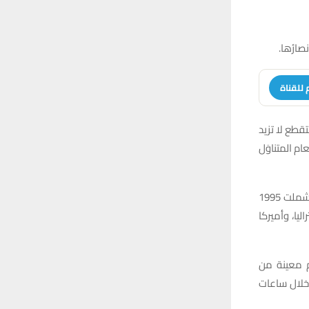
ارُها.
 للقناة
قطع لا تزيد
م المتناوَل
وقام الباحثون بمراجعة 22 تجربة سريرية عشوائية أُجريت حتى الآن حول الصيام المتقطّع، شملت 1995
اليا، وأميركا
 معينة من
 خلال ساعات