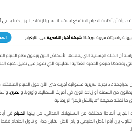
ديثة أن أنظمة الصيام المتقطع ليست حلا سحريا لإنقاص الوزن كما يدعي أنص
تنبيهات وتحديثات فورية عبر قناة
شبكة أخبار الناصرية
على التليغرام
انضم
سة أن الكتلة الجسمية التي يفقدها الأشخاصُ الذين يتبعون نظام الصيام المت
لتي يفقدها متبعو الحمية الغذائية التقليدية التي تقوم على تقليل كمية الطعا
عانون من السمنة أو زيادة الوزن في أميركا الشمالية، وأوروبا، و
الصين
، وأستر
 ما نقلته صحيفة “فاينانشل تايمز” البريطانية.
لتجارب أنماطا مختلفة من الاستهلاك الغذائي، من بينها
الصيام
في أيام
التناوب بين أيام الأكل الطبيعي وأيام الأكل القليل جدا، أو تناول الطعام فقط
.