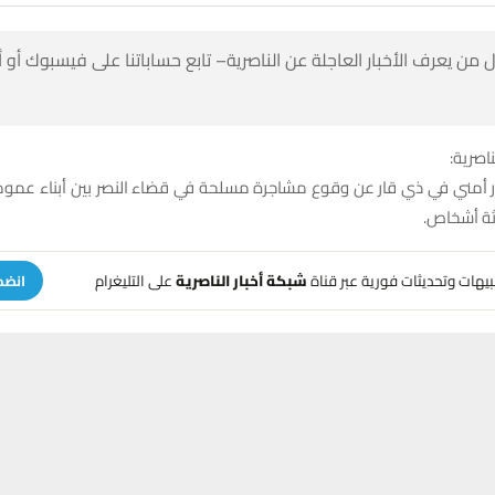
 من يعرف الأخبار العاجلة عن الناصرية– تابع حساباتنا على فيسبوك أو
ناصرية:
ني في ذي قار عن وقوع مشاجرة مسلحة في قضاء النصر بين أبناء عموم
اثة أشخاص.
تنبيهات وتحديثات فورية عبر قناة
شبكة أخبار الناصرية
على التليغرام
انضم
لشبكة اخبارالناصرية بأن المشاجرة أسفرت عن إصابة ثلاثة أشخاص بطلق نار
حسين تجربتك. سنفترض أنك موافق على هذا، ولكن يمكنك إلغاء الاشتراك إذا كنت
أمنيا في المنطقة.
أن الشرطة ألقت القبض على أربعة من المتسببين في الحادث، بينما لا يزال الب