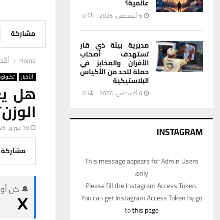
عالمية؟
6 أغسطس، 2026
0
مشاركة
مديرية بيئة ذي قار
تستهدف أصحاب
Home
ألأخب
الأفران والمخابز في
حملة للحد من الأكياس
ألأخبار
تكنولوج
البلاستيكية
هل يع
6 أغسطس، 2026
0
الوزن؟
18 فبراير، 2026
INSTAGRAM
مشاركة
This message appears for Admin Users
only:
Please fill the Instagram Access Token.
🔔 كن أول
You can get Instagram Access Token by go
to
this page