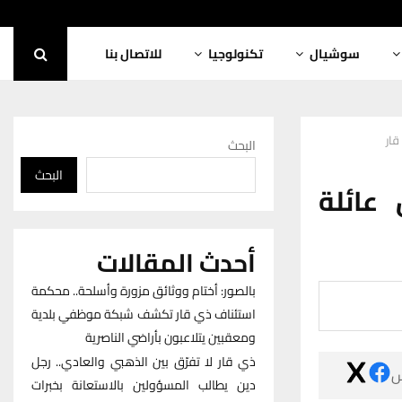
للاتصال بنا
تكنولوجيا
سوشيال
بال
البحث
البحث
بالفي
أحدث المقالات
بالصور: أختام ووثائق مزورة وأسلحة.. محكمة
استئناف ذي قار تكشف شبكة موظفي بلدية
ومعقبين يتلاعبون بأراضي الناصرية
ذي قار لا تفرّق بين الذهبي والعادي.. رجل

دين يطالب المسؤولين بالاستعانة بخبرات