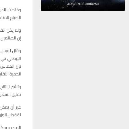
وخلصت الدرا
الصيام المتق
ولم يكن الفر
إن الصائمين خسر
وقال لويس غ
الإيطالي في 
تبرّر الحما
الحمية التقل
وتشير النتائ
تقليل السعرات
غير أن بعض ا
لفقدان الوزن
المصدر: سكاي