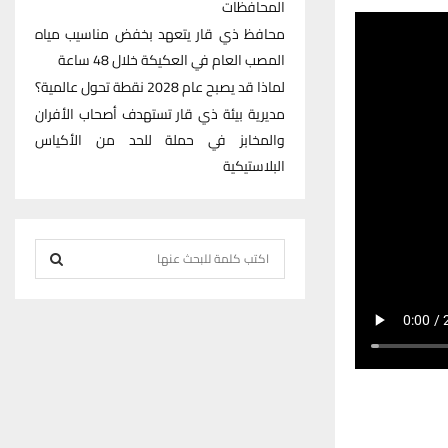
المحافظات
محافظ ذي قار يتعهد بخفض مناسيب مياه
المصب العام في العكيكة خلال 48 ساعة
لماذا قد يصبح عام 2028 نقطة تحول عالمية؟
مديرية بيئة ذي قار تستهدف أصحاب الأفران
والمخابز في حملة للحد من الأكياس
البلاستيكية
S
e
S
a
r
E
c
h
A
f
R
o