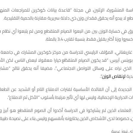
سة المنشورة، الإثنين، في مجلة “قاعدة بيانات كوكرين للمراجعات المنهج
طع لا يبدو أنه يحقق فقدان وزن ذي دلالة سريرية مقارنة بالحمية التقليدية.
ق في خسارة الوزن بين من اتبعوا الصيام المتقطع ومن لم يتبعوا أي نظام فرق
وا وزنا أكثر بقليل فقط، بنسبة تقارب 3.4 بالمئة.
اريغناني، المؤلف الرئيسي للدراسة من مركز كوكرين المشارك في جامع
بوينس آيرس: “قد يكون الصيام المتقطّع خيارا معقولا لبعض الناس، لكن الأدلة
س الذي نراه على وسائل التواصل الاجتماعي”، مضيفا أنه يحقق نتائج “مشاب
يدية
لإنقاص الوزن
“.
ج الجديدة إلى أن الفائدة الأساسية لفترات الامتناع التام أو الشديد عن الط
 الحرارية الإجمالية، وليس لها أي تأثير مرتبط بأسلوب “الأكل ثم الامتناع”.
لعلماء الذين لم يشاركوا في الدراسة أكدوا أن الصوم المتقطع هو أبرز و
، خصوصا لدى الأشخاص الذين يختارونه بأنفسهم وليس بناء على نصيحة طبية.
 نيوز عربية