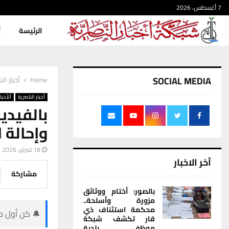
7 أغسطس، 2026
الرئيسة
أ
SOCIAL MEDIA
Home
أخبار الن
أخبار الناصرية
ألأخبار
بالفيد
وإحالة 
18 فبراير، 2026
آخر الاخبار
مشاركة
بالصور: أختام ووثائق
مزورة وأسلحة..
محكمة استئناف ذي
🔔 كن أول من
قار تكشف شبكة
موظفي بلدية