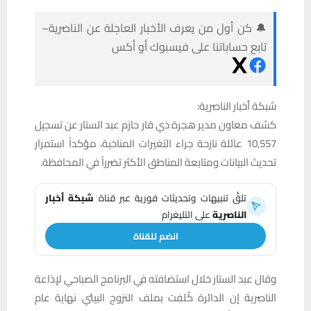
🔔 كن أول من يعرف الأخبار العاجلة عن الناصرية–
تابع حساباتنا على فيسبوك أو أكس
شبكة أخبار الناصرية:
كشف معاون مدير هجرة ذي قار حازم عبد الستار عن تسجيل
10,557 عائلة نازحة جراء التغيرات المناخية، مؤكداً استمرار
تحديث البيانات ومتابعة المناطق الأكثر تضرراً في المحافظة.
تلقَّ تنبيهات وتحديثات فورية عبر قناة
شبكة أخبار
الناصرية
على التليغرام
انضم للقناة
وقال عبد الستار خلال استضافته في البرنامج الصباحي لإذاعة
الناصرية إن الدائرة كُلفت بملف النزوح البيئي نهاية عام