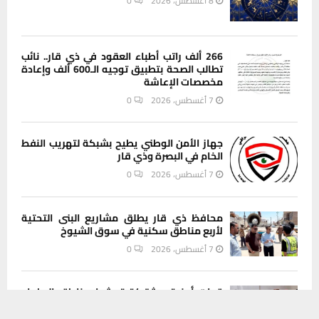
8 أغسطس، 2026
0
266 ألف راتب أطباء العقود في ذي قار.. نائب
تطالب الصحة بتطبيق توجيه الـ600 ألف وإعادة
مخصصات الإعاشة
7 أغسطس، 2026
0
جهاز الأمن الوطني يطيح بشبكة لتهريب النفط
الخام في البصرة وذي قار
7 أغسطس، 2026
0
محافظ ذي قار يطلق مشاريع البنى التحتية
لأربع مناطق سكنية في سوق الشيوخ
7 أغسطس، 2026
0
قوات أمنية مشتركة تمشط مناطق البطحاء
يستخدم هذا الموقع ملفات تعريف الارتباط لتحسين تجربتك. سنفترض أنك
الزراعية والصحراوية وتحقق نتائج ميدانية