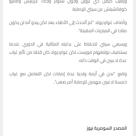
ويغيب كيفن دي بروين وجون ستونز وجاك غريليش وماتيو
كوفاتشيتش عن سيتي للإصابة.
وأضاف غوارديولا: “لم أتحدث إلى الأطباء بعد لكن يبدو أنه لن يكون
متاحا في المباريات المقبلة”.
ويسعي سيتي للحفاظ على بدايته المثالية في الدوري عندما
يستضيف نوتنغهام فورست، لكن غوارديولا كان قلقا من تأثير غياب
عدة لاعبين في الوقت ذاته.
وتابع: “نحن في أزمة ولدينا عدة إصابات لكن التعامل مع غياب
خمسة لاعبين مهمين للإصابة أمر صعب”.
المصدر: السومرية نيوز