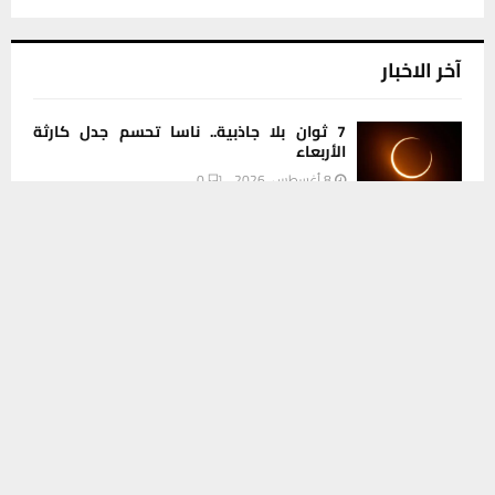
آخر الاخبار
7 ثوان بلا جاذبية.. ناسا تحسم جدل كارثة
الأربعاء
8 أغسطس، 2026
0
يستخدم هذا الموقع ملفات تعريف الارتباط لتحسين تجربتك. سنفترض أنك
موافق على هذا، ولكن يمكنك إلغاء الاشتراك إذا كنت ترغب في ذلك.
نادي الناصرية يجدد عقد حارس المرمى موسى
موافق
قراءة المزيد
شكري للموسم الثاني على التوالي
8 أغسطس، 2026
0
أكثر الفواكه التي قد تسهم بتفشي عدوى
السيكلوسبورا
8 أغسطس، 2026
0
ضبط مركبة تاهو مسروقة والقبض على