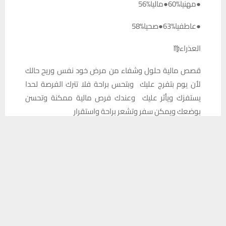
●مهنيا%60●ماليا%56
●عاطفيا%63●صحيا%58
العذراء♍️
قصص مالية حلول وشفاء من مرض خود نفس وريح حالك
لأن يوم بتفرج عليك وبتحس براحة فلا تترك الفرصة لحدا
يستفزك ويأثر عليك وعندك فرص مالية ممكنة وتحسن
بوضعك ويمكن سفر وتشعر براحة واستقرار
يستخدم هذا الموقع ملفات تعريف الارتباط لتحسين تجربتك. سنفترض أنك
عاطفيا:تعامل بطريقة ايجابية مع محيطك واستقبل الحب
موافق على هذا، ولكن يمكنك إلغاء الاشتراك إذا كنت ترغب في ذلك.
بهدوء لأن ممكن يكون في شي حلو عاطفيا
موافق
قراءة المزيد
■النسبة المئوية
●مهنيا%77●ماليا%81
●عاطفيا%75●صحيا%71