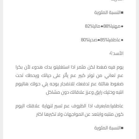
■النسبة المئوية
●مهنيا%88●ماليا%82
●عاطفيا%85●صحيا%80
الأسد♌️
يوم فيه ضغط لكن مثمر اذا استغليتو بدك هدوء لأن بكرا
عم تعاني من توتر كبير عم يأثر على حياتك ويحطك تحت
ضغوط هائلة عم تدفعك للانفجار بوجه يلي حولك هاليوم
انتبه وخليك رايق وعزز علاقاتك دون مشاكل
عاطفيا:مابعرف اذا الظروف عم تسير لنهاية علاقتك اليوم
كون منتبه وابتعد عن المواجهات ولا تكبرها اكتر
■النسبة المئوية