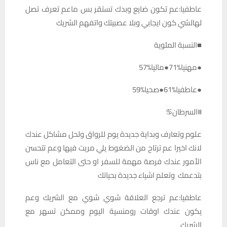
عاطفيا:عم تكون ضايع وبدك تستقر بس ماعم تعرف تصل
لهالشي كون ايجابي وبلا عصبيتك واتفهم الشريك
■النسبة المئوية
●مهنيا%71●ماليا%57
●عاطفيا%61●صحيا%59
#السرطان♋️
علوم وتعارف وبداية جديدة يوم للرواق ولحل مشاكل عندك
لانك اخيرا عم ترتاح من الضغوط يلي مريت فيها وعم تتحسن
الأمور عندك فرصة مهمة للسفر او حتى التعامل مع ناس
بتدعمك وتعلم اشياء جديدة بحياتك
عاطفيا:عم ترجع العلاقة شوي شوي مع الشريك وعم
يكون عندك اوقات رومنسية اليوم وممكن تسهر مع
الشريك