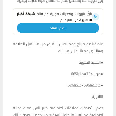
يلي حوليك عم يشككو بقدراتك مشان هيك تصرف بهدوء
تلقَّ تنبيهات وتحديثات فورية عبر قناة
شبكة أخبار
الناصرية
على التليغرام
انضم للقناة
عاطفيا:مو مرتاح وعم تحس بالقلق من مستقبل العلاقة
وهالشي عم يأثر على نفسيتك
■النسبة المئوية
●مهنيا%72●ماليا%66
●عاطفيا%59●صحيا%62
#الثور♉️
دعم الأصدقاء وعلاقات اجتماعية كتير ناس معك وحالة
اجتماعية عم تعيشها حاول تستفيد من دعم الاصدقاء الك