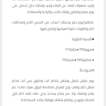
وتزيد شعبيتك ابتعد عن البقاء وحيد وشارك حتى تحصل على
يوم مميز وتقضي وقتك بالحب والراحة والسعادة
عاطفيا:يوم حلو بيحملك اعجاب من الجنس الآخر وصداقات
اكبر وتطورات حلوة تعيشها وتفرح فيها
■النسبة المئوية
●مهنيا%70●ماليا%71
●عاطفيا%79●صحيا%75
#الجوزاء♊️
يوم مليان شغل وشغل شاطر انت ودقيق بس انت قدام
شغل كتير وتعب ورح تتعرض للملامة فوق هيك ماحدا عم
يقدر وضعك ولا عم يفكر يساعد بدي منك تنتبه اكتر شي
لصحتك وتهدى وتنظم شغلك ووقتك واخد قسط راحة