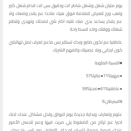
يوم مليان شغل وشغل شاطر انت ودقيق بس انت قدام شغل كتير
وتعب ورح تتعرض للملامة فوق هيك ماحدا عم يقدر وضعك ولا
عم يفكر يساعد بدي منك تنتبه اكتر شي لصحتك وتهدى وتنظم
شغلك ووقتك واخد قسط راحة
عاطفيا:عم تكون ضايع وبدك تستقر بس ماعم تعرف تصل لهالشي
كون ايجابي وبلا عصبيتك واتفهم الشريك
■النسبة المئوية
●مهنيا%71●ماليا%57
●عاطفيا%61●صحيا%59
#السرطان♋️
علوم وتعارف وبداية جديدة يوم للرواق ولحل مشاكل عندك لانك
اخيرا عم ترتاح من الضغوط يلي مريت فيها وعم تتحسن الأمور
عندك فرصة مهمة للسفر او حتى التعامل مع ناس بتدعمك