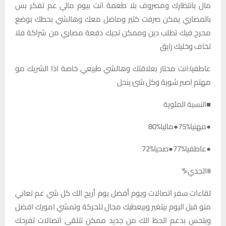
مال بانتظارك ومصروف بلا طعمة انت بيوم مالي عم تفكر بس
بالمصاري يمكن صرفت كتير وماضل معك وهالشي بحطك بوضع
محرج فيك تطلب دين وممكن تجيك دفعة مصاري من شراكة فلا
تخاف وخليك رايق
عاطفيا:انت محتار بعلاقتك وهالشي طبيعي خاصة اذا الشريك مو
مهتم اصبر شوية وكل شئ ينحل
■النسبة المئوية
●مهنيا%75●ماليا%80
●عاطفيا%77●صحيا%72
#الجدي♑️
لقاءات سفر اتصالات ويوم أفضل يوم أريح الك كل شي عم تعاني
منو قبل اليوم بيتغير وبيعطيك مجال للحركة وتمشي امورك افضل
وبتحس بدعم الحظ الك من جديد ممكن تتلقى اتصالات تفرحك