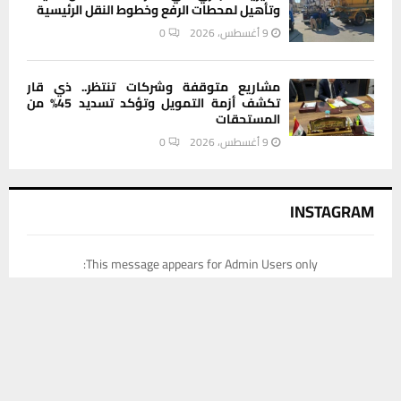
وتأهيل لمحطات الرفع وخطوط النقل الرئيسية
9 أغسطس، 2026
0
مشاريع متوقفة وشركات تنتظر.. ذي قار
تكشف أزمة التمويل وتؤكد تسديد 45% من
المستحقات
9 أغسطس، 2026
0
INSTAGRAM
This message appears for Admin Users only:
Please fill the Instagram Access Token. You can get Instagram
يستخدم هذا الموقع ملفات تعريف الارتباط لتحسين تجربتك. سنفترض أنك
Access Token by go to
this page
موافق على هذا، ولكن يمكنك إلغاء الاشتراك إذا كنت ترغب في ذلك.
موافق
قراءة المزيد