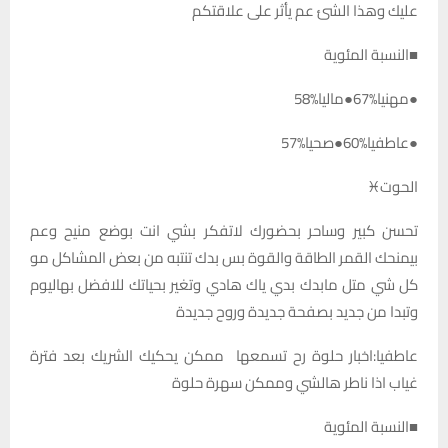
عليك وهذا الشئ عم يأثر على علاقتكم
■النسبة المئوية
●مهنيا%67●ماليا%58
●عاطفيا%60●صحيا%57
الحوت♓️
تحسن كبير وساحر بحضورك لاتفكر بشي انت بوضع منيح وعم
بيمنحك القمر الطاقة والقوة بس بدك تنتبه من بعض المشاكل مو
كل شي متل مابدك بدي ياك هادي وتغير بحياتك للافضل بهاليوم
وتبدا من جديد بصفحة جديدة وروح جديدة
عاطفيا:اخبار حلوة رح تسمعها ممكن يحكيك الشريك بعد فترة
غياب اذا ناطر هالشي وممكن سهرة حلوة
■النسبة المئوية