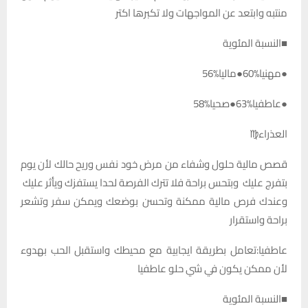
منتبه وابتعد عن المواجهات ولا تكبرها اكتر
■النسبة المئوية
●مهنيا%60●ماليا%56
●عاطفيا%63●صحيا%58
العذراء♍️
قصص مالية حلول وشفاء من مرض خود نفس وريح حالك لأن يوم
بتفرج عليك وبتحس براحة فلا تترك الفرصة لحدا يستفزك ويأثر عليك
وعندك فرص مالية ممكنة وتحسن بوضعك ويمكن سفر وتشعر
براحة واستقرار
عاطفيا:تعامل بطريقة ايجابية مع محيطك واستقبل الحب بهدوء
لأن ممكن يكون في شي حلو عاطفيا
■النسبة المئوية