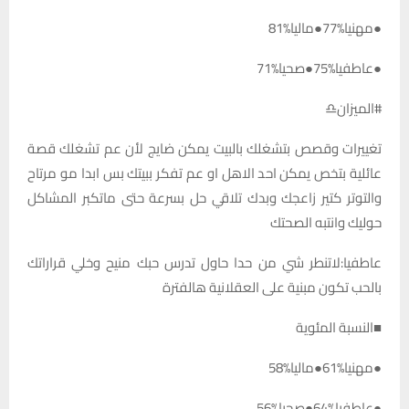
●مهنيا%77●ماليا%81
●عاطفيا%75●صحيا%71
#الميزان♎️
تغييرات وقصص بتشغلك بالبيت يمكن ضايج لأن عم تشغلك قصة
عائلية بتخص يمكن احد الاهل او عم تفكر ببيتك بس ابدا مو مرتاح
والتوتر كتير زاعجك وبدك تلاقي حل بسرعة حتى ماتكبر المشاكل
حوليك وانتبه الصحتك
عاطفيا:لاتنطر شي من حدا حاول تدرس حبك منيح وخلي قراراتك
بالحب تكون مبنية على العقلانية هالفترة
■النسبة المئوية
●مهنيا%61●ماليا%58
●عاطفيا%64●صحيا%56