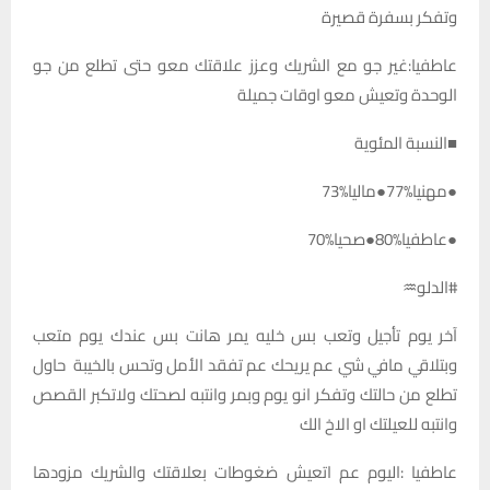
وتفكر بسفرة قصيرة
عاطفيا:غير جو مع الشريك وعزز علاقتك معو حتى تطلع من جو
الوحدة وتعيش معو اوقات جميلة
■النسبة المئوية
●مهنيا%77●ماليا%73
●عاطفيا%80●صحيا%70
#الدلو♒️
آخر يوم تأجيل وتعب بس خليه يمر هانت بس عندك يوم متعب
وبتلاقي مافي شي عم يريحك عم تفقد الأمل وتحس بالخيبة حاول
تطلع من حالتك وتفكر انو يوم وبمر وانتبه لصحتك ولاتكبر القصص
وانتبه للعيلتك او الاخ الك
عاطفيا :اليوم عم اتعيش ضغوطات بعلاقتك والشريك مزودها