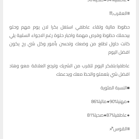
#العقرب♏️
حظوظ مالية ولقاء عاطفي استغل بكرا لان يوم مهم وحلو
بيحملك حظوظ وفرص مهمة واخبار حلوة رغم الاجواء السلبية يلي
كانت حاول تطلع من وضعك وتحسن بأمور وكل شي رح يكون
افضل اليوم
عاطفيا:بتفكر اليوم تتقرب من الشريك وترجع العلاقة معو وهاد
افضل شي بتعملو والحظ معك ويدعمك
■النسبة المئوية
●مهنيا%90●ماليا%86
●عاطفيا%87●صحيا%81
#القوس♐️