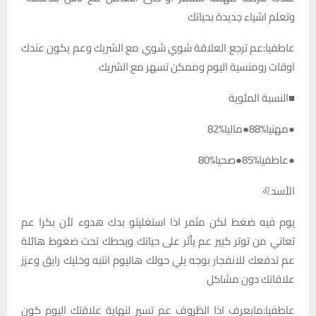
وتعلم اشياء جديدة بحياتك
عاطفيا:عم ترجع العلاقة شوي شوي مع الشريك وعم يكون عندك
اوقات رومنسية اليوم وممكن تسهر مع الشريك
■النسبة المئوية
●مهنيا%88●ماليا%82
●عاطفيا%85●صحيا%80
الأسد♌️
يوم فيه ضغط لكن مثمر اذا استغليتو بدك هدوء لأن بكرا عم
تعاني من توتر كبير عم يأثر على حياتك ويحطك تحت ضغوط هائلة
عم تدفعك للانفجار بوجه يلي حولك هاليوم انتبه وخليك رايق وعزز
علاقاتك دون مشاكل
عاطفيا:مابعرف اذا الظروف عم تسير لنهاية علاقتك اليوم كون