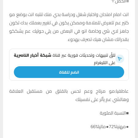
#الحمل♈️
انت امام امتحان واختبار شغل ودراسة بدي منك تنتبه انت بوضع مو
كتير عم تتعرض للملامة وممكن يكون في تغيير بعملك بدك تكون
جاهز لاي شي وخاصة انو في البعض من يلي حوليك عم يشككو
بقدراتك مشان هيك تصرف بهدوء
تلقَّ تنبيهات وتحديثات فورية عبر قناة
شبكة أخبار الناصرية
على التليغرام
انضم للقناة
عاطفيا:مو مرتاح وعم تحس بالقلق من مستقبل العلاقة
وهالشي عم يأثر على نفسيتك
■النسبة المئوية
●مهنيا%72●ماليا%66