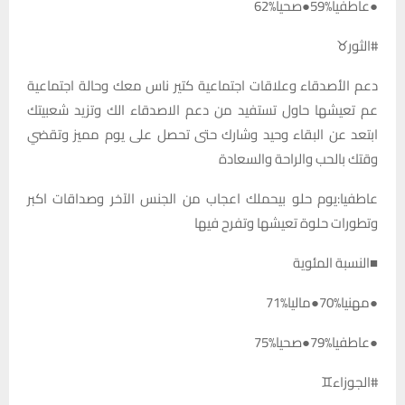
●عاطفيا%59●صحيا%62
#الثور♉️
دعم الأصدقاء وعلاقات اجتماعية كتير ناس معك وحالة اجتماعية
عم تعيشها حاول تستفيد من دعم الاصدقاء الك وتزيد شعبيتك
ابتعد عن البقاء وحيد وشارك حتى تحصل على يوم مميز وتقضي
وقتك بالحب والراحة والسعادة
عاطفيا:يوم حلو بيحملك اعجاب من الجنس الآخر وصداقات اكبر
وتطورات حلوة تعيشها وتفرح فيها
■النسبة المئوية
●مهنيا%70●ماليا%71
●عاطفيا%79●صحيا%75
#الجوزاء♊️