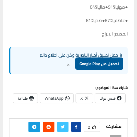
●مهنيا%91●ماليا%84
●عاطفيا%87●صحيا%81
المصدر: الابراج
📱 حمل تطبيق أخبار الناصرية وكن على اطلاع دائم
×
تحميل من Google Play
شارك هذا الموضوع:
فيس بوك
X
WhatsApp
طباعة
مشاركة
0