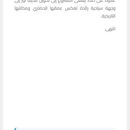
علاوة على ذلك، يسعى المشروع إلى تحويل مدينة أور إلى
وجهة سياحية رائدة تعكس عمقها الحضاري ومكانتها
التاريخية.
انتهى.