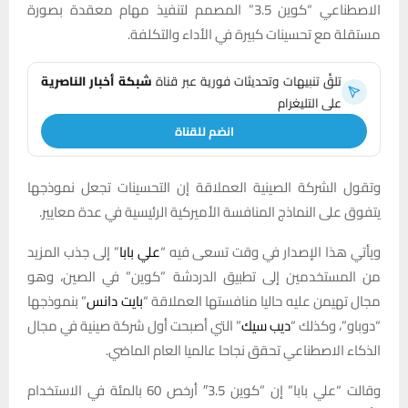
الاصطناعي “كوين 3.5” ⁠المصمم لتنفيذ مهام معقدة بصورة
مستقلة مع تحسينات كبيرة في الأداء والتكلفة.
تلقَّ تنبيهات وتحديثات فورية عبر قناة
شبكة أخبار الناصرية
على التليغرام
انضم للقناة
وتقول الشركة الصينية العملاقة إن التحسينات تجعل نموذجها
يتفوق على النماذج المنافسة الأميركية الرئيسية في عدة معايير.
ويأتي هذا الإصدار في وقت ‌تسعى فيه “
علي بابا
” إلى جذب المزيد
من المستخدمين إلى تطبيق الدردشة ‌”كوين” في ‌الصين، وهو
مجال تهيمن عليه حاليا منافستها العملاقة “
بايت دانس
” بنموذجها
“دوباو”، وكذلك “
ديب سيك
” التي أصبحت أول شركة صينية في مجال
الذكاء الاصطناعي تحقق ‌نجاحا عالميا العام الماضي.
وقالت “علي ‌بابا” إن ⁠”كوين 3.5″ أرخص 60 بالمئة في الاستخدام