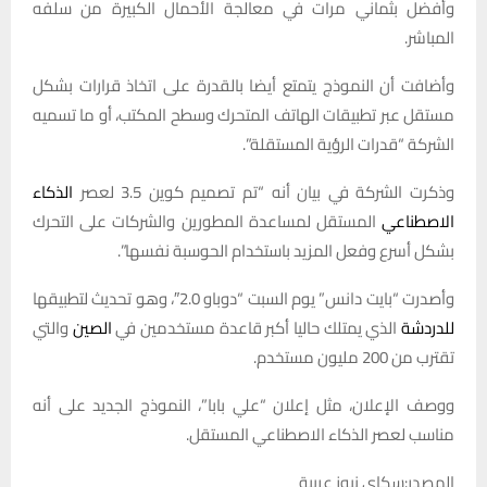
وأفضل بثماني مرات في معالجة الأحمال الكبيرة من سلفه
المباشر.
وأضافت ⁠أن النموذج يتمتع ‌أيضا بالقدرة على اتخاذ قرارات بشكل
مستقل ⁠عبر تطبيقات الهاتف المتحرك وسطح المكتب، أو ما ⁠تسميه
الشركة “قدرات الرؤية المستقلة”.
وذكرت الشركة في بيان أنه “تم تصميم كوين 3.5 لعصر ⁠
الذكاء
الاصطناعي
المستقل لمساعدة المطورين والشركات على التحرك
بشكل أسرع وفعل المزيد باستخدام الحوسبة نفسها”.
وأصدرت “بايت دانس” يوم السبت “دوباو 2.0″، وهو تحديث لتطبيقها
للدردشة
الذي يمتلك حاليا أكبر قاعدة مستخدمين في
الصين
والتي
تقترب من 200 مليون مستخدم.
ووصف الإعلان، مثل ‌إعلان “علي بابا”، النموذج الجديد على أنه
مناسب لعصر الذكاء الاصطناعي المستقل.
المصدر:سكاي نيوز عربية