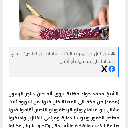
🔔 كن أول من يعرف الأخبار العاجلة عن الناصرية– تابع
حساباتنا على فيسبوك أو أكس
الشيخ محمد جواد مغنية يروي أنه حين هاجر الرسول
(محمد) من مكة الى المدينة كان فيها من اليهود ثلاث
عشائر, بنو قينقاع وبنو قريظة وبنو النضير, أقاموا فيها
معاصر الخمور وبيوت الدعارة ومراعي الخنازير واحتكروا
صناعة الذهب والفضة والأسلحة , وتاجروا بالربا , وكانوا