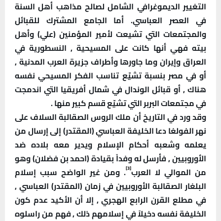
التغيير الديموغرافي الشامل لصالح مذاهب أهل السنة
في العصر العباسي. أما الجامع المشترك للقبائل
والمجتمعات التي تشيعت لأمير المؤمنين (علي) وأهل
بيته فهي أنها كانت على المسيحية , النسطورية في
العراق وإيران وما جاورها وأطراف جزيرة العرب المدنية ,
أو في مصر بنسبة تشيّع تناسب الفكر المسيحي نفسه
هناك , أو قبائل الوندال في شمال أفريقيا التي اندمجت
في مجتمعات البربر التي تشيّع قسم كبير منها .
وقد ورد في التاريخ أن ملك الروس الصقالبة السلاف على
نهر الفولغا دعا الخليفة العباسي (المقتدر) إلى إرسال من
يعلمه وشعبه أحكام الإسلام ويدير معه بلاده ضد
الأوروبيين , فأرسل له وفداً بقيادة (احمد بن فضلان) وهو
[3]
من الموالي لا العرب
. ومن غير الواضح سبب إسلام
البلغار الصقالبة الأوروبيين في زمان (المقتدر) العباسي ,
في مطلع القرن الرابع الهجري , إلا أن الأكيد عدم كون
الخليفة نفسه دخيلاً في إسلامهم ذلك , فهم من راسلوه