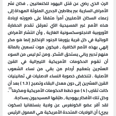
الربّ الذي رضي عن قتل اليهود للكنعانيين , فكان نشر
الأمراض السارية عبر بطاطين الجدري الملوثة المهداة إلى
زعماء السكان الأصليين أمراً متفقاً على ضرورته لإبادة
هذه الأمم غير المسيحية التي تعرقل تقدم الحضارة
الأوروبية الانجلوسكسونية الغازية , وأن انتشار الأمراض
الوبائية في كل قرية يزورها الجنود الإنكليز إنما هو مكر
إلهي بهذه الأمم الكافرة , فيكون موت تسعين بالمائة
منهم تدبير رباني يستحق الشكر . ومن ثم ليس من السوء
أن تقوم الحكومات الأمريكية الليبرالية في القرن
العشرين بتعقيم أرحام من بقي من نساء الشعوب
الأصلية . لتنخفض خصوبة النساء الاصليات في ثمانينيات
القرن العشرين إلى دون معدل البقاء وتصبح ( 1.3 ) بعد أن
[7]
كانت تقارب ( 4 ) مع خطط الحكومات الأمريكية ومكرها
.
وكل تلك الأفكار يهودية , طبّقها المسيحيون بسذاجة.
لقد أقر عضو الكونغرس عن ولاية بنسلفانيا (سكوت
بيري) أن الولايات المتحدة الأمريكية هي الممول الرئيس