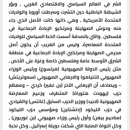
الشر في العالم السياسي والاقتصادي الغربي , وبؤر
الشيطنة الباطنية حين انتشرت وسرطنت أوروبا والولايات
المتحدة الأمريكية , وهي ذاتها كانت الأصل الذي جاء
منه وحوش الصهاينة ومرتكبو الإبادة الجماعية في
فلسطين . والتي بالصدفة أسست الخط السياسي للولايات
المتحدة المعاصرة. وليس من الغريب أن يكون أصل
مجرمي الصهاينة ومرتكبي الإبادة الجماعية في منطقة
الشرق الأوسط عامة وفلسطين خاصة وغزة على الأخص ,
مثل رئيس الدولة الصهيونية (هرتسوغ) ورئيس الوزراء
الصهيوني (نتنياهو) والارهابي الصهيوني (سموتريتش)
– ويصادف أن الإرهابي الآخر (بن غفير) كردي – ومعظم
حزب (يهودت هتوراة) المتطرف وزعيم المعارضة
الصهيونية (لابيد) ووزير الحرب السابق (غانتس) والقيادي
في حزب الليكود (إدلشتاين) ومؤسس حزب الليكود
(مناحيم بيغن) وأول رئيس وزراء صهيوني (بن غوريون) ,
وكل النواة الصلبة التي شكلت دويلة إسرائيل , وكل نخبة