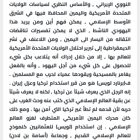
النووي الإيراني , والأساس النظري لسياسات الولايات
المتحدة الأمريكية واليمين المحافظ فيها في الشرق
الأوسط الإسلامي , يمكن فهم أين ومن يريد هذا
اليهودي الناشط , الذي لا يمكن تفسيرات تناقضات
انتقاله من اليسار الى اليمين , ومن اللاعنف في نشر
الديمقراطية إلى تبرير احتلال الولايات المتحدة الأمريكية
للعالم بها , إلا من خلال إدراك أنه يتلاعب بكل شيء
للحصول على كل شيء من أجل اليهود , وأنه بالفعل
يغامر بالمسيحية ويقودها عمياء لحرب مع المسلمين .
ف(برنارد لويس) هو من قرر استخدام تركيا وعزل إيران .
إنه الرجل الذي يعرف شيئاً عن تركيا , لكنه لا يعرف شيئاً
عن بقية العالم الإسلامي الذي كتب عنه وحث الغرب على
حربه لأن قدمه لم تطأ غير تركيا التي آمن بها . ومع ذلك
كان محرك اليمين الأمريكي المتطرف لغزو العالم
الإسلامي . إن استخدام (لويس) للعثمانيين كنموذج
للعالم الإسلامي القديم , وجماعة (أسامة بن لادن)