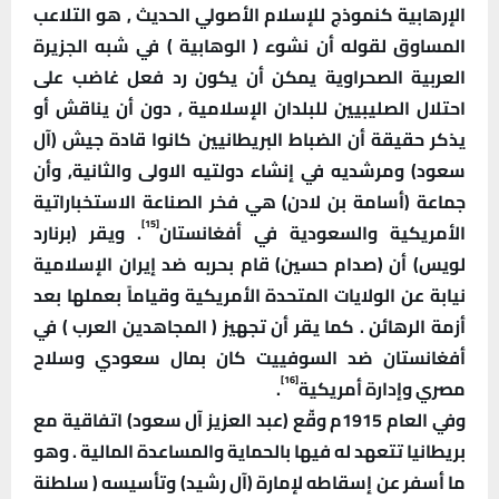
الإرهابية كنموذج للإسلام الأصولي الحديث , هو التلاعب
المساوق لقوله أن نشوء ( الوهابية ) في شبه الجزيرة
العربية الصحراوية يمكن أن يكون رد فعل غاضب على
احتلال الصليبيين للبلدان الإسلامية , دون أن يناقش أو
يذكر حقيقة أن الضباط البريطانيين كانوا قادة جيش (آل
سعود) ومرشديه في إنشاء دولتيه الاولى والثانية, وأن
جماعة (أسامة بن لادن) هي فخر الصناعة الاستخباراتية
[15]
الأمريكية والسعودية في أفغانستان
. ويقر (برنارد
لويس) أن (صدام حسين) قام بحربه ضد إيران الإسلامية
نيابة عن الولايات المتحدة الأمريكية وقياماً بعملها بعد
أزمة الرهائن . كما يقر أن تجهيز ( المجاهدين العرب ) في
أفغانستان ضد السوفييت كان بمال سعودي وسلاح
[16]
مصري وإدارة أمريكية
.
وفي العام 1915م وقّع (عبد العزيز آل سعود) اتفاقية مع
بريطانيا تتعهد له فيها بالحماية والمساعدة المالية . وهو
ما أسفر عن إسقاطه لإمارة (آل رشيد) وتأسيسه ( سلطنة