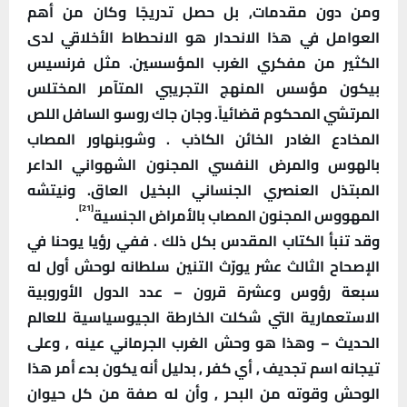
ومن دون مقدمات, بل حصل تدريجًا وكان من أهم
العوامل في هذا الانحدار هو الانحطاط الأخلاقي لدى
الكثير من مفكري الغرب المؤسسين. مثل فرنسيس
بيكون مؤسس المنهج التجريبي المتآمر المختلس
المرتشي المحكوم قضائياً. وجان جاك روسو السافل اللص
المخادع الغادر الخائن الكاذب . وشوبنهاور المصاب
بالهوس والمرض النفسي المجنون الشهواني الداعر
المبتذل العنصري الجنساني البخيل العاق. ونيتشه
[21]
المهووس المجنون المصاب بالأمراض الجنسية
.
وقد تنبأ الكتاب المقدس بكل ذلك . ففي رؤيا يوحنا في
الإصحاح الثالث عشر يورّث التنين سلطانه لوحش أول له
سبعة رؤوس وعشرة قرون – عدد الدول الأوروبية
الاستعمارية التي شكلت الخارطة الجيوسياسية للعالم
الحديث – وهذا هو وحش الغرب الجرماني عينه , وعلى
تيجانه اسم تجديف , أي كفر , بدليل أنه يكون بدء أمر هذا
الوحش وقوته من البحر , وأن له صفة من كل حيوان