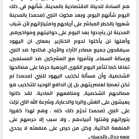
هم السادة للحياة الاقتصادية بالمدينة, شأنهم في ذلك
اليوم شأنهم اليوم, وبعد مكوث النبي (محمد) بالمدينة
شعروا بالخطر المباشر على أرباحهم وامتيازاتهم لأن شباب
المدينة لن يترددوا بعد اليوم على حوانيتهم ومواخيرهم,
وأهلها لن يأكلوا لحوم الخنازير. بمعنى ان اليهود
سيفقدون جميع مصادر الثراء والأرباح. فكادوا ضد النبي
ورسالة السماء, وتآمروا مع المشركين ضد المسلمين,
تمامًا كما تتآمر اليوم القوى الرجعية حرصًا على مصالحها
الشخصية. وأن مسألة تكذيب اليهود للنبي (محمد) لم
تكن تعصبًا لعنصريتهم, بل إن الدافع الوحيد للتكذيب هو
مصالحهم الشخصية, ومنافعهم المادية. لقد كانوا
يعيشون على الغش والربا والدعارة, وشرعة الله التي نزلت
على النبي (محمد) تحرّم ذلك كله . وهم لهذا كفروا
بتوراتهم وقتلوا أنبياءهم , ولا سبب إلا حرصهم على
المنفعة الذاتية, وكل من حرص على منفعته لا يجدي
معه جدال بالحسنى.