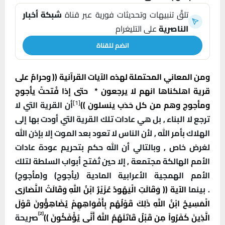
تلقَّ تنبيهات وتحديثات فورية عبر قناة
شبكة أخبار
الناصرية
على التليغرام
انضم للقناة
ومن المعاني المحتملة لهذه الآيات القرآنية (( وحرامٌ على
قرية اهلكناها انهم لا يرجعون * حتى إذا فُتحتْ يأجوج
[1]
ومأجوج وهم من كل حَدَب ينسلون ))
أن القرية التي لا
ترجع لا البناء , بل هي عادات تلك القرية التي أودت بها إلى
الهلاك بأمر الله , لأن الناس لا تعود بعد الموت إلا بإذن الله
لغرض خاص , وبالتالي أن الله حكم بتحريم عودة عادات
الأمم الهالكة مجتمعة , إلا حين تُفتح أبواب السلطة لتلك
الأمم الهمجية الأعرابية المادية (يأجوج) و(مأجوج)
.
بينما
الآية (( وَقَالَتِ الْيَهُودُ عُزَيْرٌ ابْنُ اللَّهِ وَقَالَتْ النَّصَارَى
الْمَسِيحُ ابْنُ اللَّهِ ذَلِكَ قَوْلُهُم بِأَفْوَاهِهِمْ يُضَاهِؤُونَ قَوْلَ
[2]
الَّذِينَ كَفَرُواْ مِن قَبْلُ قَاتَلَهُمُ اللَّهُ أَنَّى يُؤْفَكُونَ ))
صريحة