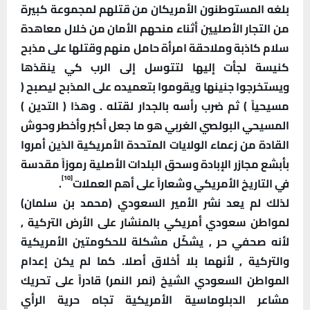
بلغه المستوطنون الأمريكان من قتلهم لمجموعة كبيرة
من التجار الأصليين أثناء منحهم الأمان من خلال معاهدة
سلام كاذبة وملاحقة امرأة حامل منهم وقتلها على مذبح
كنيسة لجأت إليها لتتوسل إلى الرب كي ينقذها
ويستخرجوا جنينها ويقوموا بتعميده على المذبح ليصبح (
مسيحياً ) ثم ضرب رأسه بالجدار لقتله . وهذا ( التدين )
المسيحي البولصي الغربي هو ما جعل أكبر وأخطر وحوش
القادة من زعماء الولايات المتحدة الأمريكية الذين أمروا
بأبشع مجازر الإبادة وسحق البلدات الأصلية رموزاً مقدسة
[10]
في التاريخ الأمريكي وشعاراً على أهم العملات
.
لذلك لم يعد نشر الأمير السعودي (محمد بن سلمان)
لمواطن سعودي أمريكي بالمنشار على الأرض التركية ,
لأنه صحفي حر , يشكّل مشكلة للحكومتين الأمريكية
والتركية , لأنهما بلا أخلاق أصلا. كما لم يكن إعدام
المواطن السعودي الشيخ (نمر النمر) قادراً على تحريك
مشاعر الدبلوماسية الأمريكية تجاه حرية الرأي