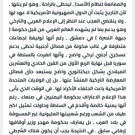
والممانعة لنظام (الأسد) , ليحظى بالراحة . وهو لم ينلها ,
لأن التاريخ يثبت أن الدول الصهيونية الأمريكية لا عهد لها
. ولا ينقضي العجب عند النظر إلى الإعلام العربي والتركي
وهو يدعم بما لم يشهده العالم العربي من قبل حكومة (
جبهة النصرة ) في دمشق , رغم أنها توليفة لجماعات
متطرفة في غالب مكونة من فصائل أجنبية تحظى بدعم
عسكري أجنبي تركي واضح , وأنها انفردت بالسلطة في
سوريا قبل نهاية الربع الأول من القرن الحادي والعشرين
الميلادي بشكل ديكتاتوري واضح يستبعد حتى فصائل
المعارضة التركية المنشأ عنها , بل إن الولايات المتحدة
الأمريكية باعت الحلفاء الأكراد لها . في الوقت الذي يأبى
هذا الإعلام الاعتراف بحكومة اليمنيين في صنعاء , رغم
أنها يمنية خالصة وأقدم في السلطة وحاولت تمثيل اكبر
طيف من الشعب ورغم شعبيتها المليونية غير المسبوقة
في بلاد العرب , بل يعترف بحكومة مهجر وزير أوقافها
إرهابي سابق .
في النتيجة يجب أن يكون هناك الشرطي