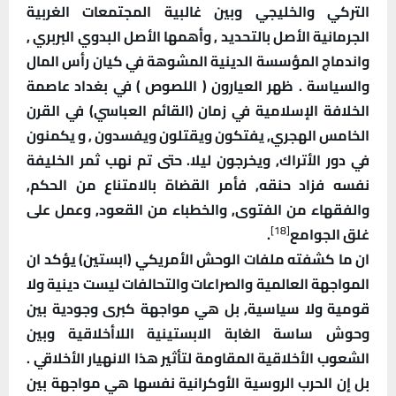
التركي والخليجي وبين غالبية المجتمعات الغربية
الجرمانية الأصل بالتحديد , وأهمها الأصل البدوي البربري ,
واندماج المؤسسة الدينية المشوهة في كيان رأس المال
والسياسة .
ظهر العيارون ( اللصوص ) في بغداد عاصمة
الخلافة الإسلامية في زمان (القائم العباسي) في القرن
الخامس الهجري, يفتكون ويقتلون ويفسدون , و يكمنون
في دور الأتراك, ويخرجون ليلا. حتى تم نهب ثمر الخليفة
نفسه فزاد حنقه, فأمر القضاة بالامتناع من الحكم,
والفقهاء من الفتوى, والخطباء من القعود, وعمل على
[18]
غلق الجوامع
.
ان ما كشفته ملفات الوحش الأمريكي (ابستين) يؤكد ان
المواجهة العالمية والصراعات والتحالفات ليست دينية ولا
قومية ولا سياسية, بل هي مواجهة كبرى وجودية بين
وحوش ساسة الغابة الابستينية اللاأخلاقية وبين
الشعوب الأخلاقية المقاومة لتأثير هذا الانهيار الأخلاقي .
بل إن الحرب الروسية الأوكرانية نفسها هي مواجهة بين