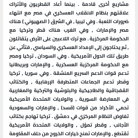
مشاريع أخرى قادمة . بينما أعاد القطريون والأتراك
علاقتهم بنظام الانقلاب العسكري في مصر مع انتهاء
ضرورات اللعبة . وفي ليبيا , في الشرق ( الصهيوني ) هناك
مصر والإمارات , وفي الغرب هناك قطر وتركيا مع
الحكومة المركزية . مع ترك اللاعبين على الأرض يتقاتلون
, ثم يحتاجون إلى الإمداد العسكري والسياسي , فتأتي عن
طريق تلك الدول الأمريكية . وفي السودان , تركيا ومصر
مع الحكومة المركزية العسكرية , والإمارات وبريطانيا
تدعم قوات الدعم السريع المنشقة . وفي سوريا , تركيا
وقطر تدعم الجماعات المتطرفة الإرهابية , والكتائب
القفجاقية والطاجيكية والبلوشية والتركية والمغاربية
في المعارضة السورية , والولايات المتحدة الأمريكية
تحمي الأكراد من قوات (قسد) , والإمارات والسعودية
تفاوض النظام المركزي في دمشق . تركيا تهاجم بكتائب
الأجانب , وقطر تموّل , والولايات المتحدة الأمريكية
تقتطع , والإمارات تمنح خيارات الخروج من حلف المقاومة