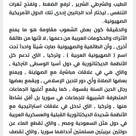
الطيب والشرطي الشرير , لرفع الضغط , ولفتح ثغرات
التنفس , ليختار أحد الجانبين إحدى تلك الدول الأمريكية
الصهيونية .
والحقيقة كون بعض الشعوب مقاومة هو ما يمنع
الأتراك والحكومات العربية من دعمها , لا لأنها من طائفة
أخرى , وأن الطائفية والصهيونية صارت شيئاً واحداً تحت
اسم ( الصهيونية العربية ) . وتركيا , التي تدعم كل
الأنظمة الديكتاتورية في دول آسيا الوسطى التركية ,
والتي هي في علاقات مباشرة مع الصهاينة , ويمنع
بعضها الصلاة وأي دور للدين الإسلامي , ويقمع بعضها
رجال الدين السنة بقسوة , كما يقمع أغلبها الجماعات
المتطرفة الشبيهة للجماعات في سوريا بل أقل نشاطاً
منها , وتركيا , التي تدخل في علاقات استراتيجية مع
الأنظمة شديدة الديكتاتورية القبلية والعسكرية العربية
في دول مثل السعودية ومصر , والتي تقطع الماء عن
دولتين عربيتين مسلمتين أحداهما سوريا , والتي تقصف