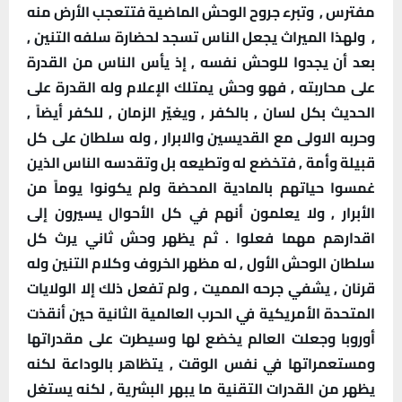
مفترس ,
وتبرء جروح الوحش الماضية فتتعجب الأرض منه
,
ولهذا الميراث يجعل الناس تسجد لحضارة سلفه التنين ,
بعد أن يجدوا للوحش نفسه , إذ يأس الناس من القدرة
على محاربته , فهو وحش يمتلك الإعلام وله القدرة على
الحديث بكل لسان , بالكفر , ويغيّر الزمان , للكفر أيضاً ,
وحربه الاولى مع القديسين والابرار , وله سلطان على كل
قبيلة وأمة , فتخضع له وتطيعه بل وتقدسه الناس الذين
غمسوا حياتهم بالمادية المحضة ولم يكونوا يوماً من
الأبرار , ولا يعلمون أنهم في كل الأحوال يسيرون إلى
اقدارهم مهما فعلوا .
ثم يظهر وحش ثاني يرث كل
سلطان الوحش الأول , له مظهر الخروف وكلام التنين وله
قرنان , يشفي جرحه المميت , ولم تفعل ذلك إلا الولايات
المتحدة الأمريكية في الحرب العالمية الثانية حين أنقذت
أوروبا وجعلت العالم يخضع لها وسيطرت على مقدراتها
ومستعمراتها في نفس الوقت , يتظاهر بالوداعة لكنه
يظهر من القدرات التقنية ما يبهر البشرية , لكنه يستغل