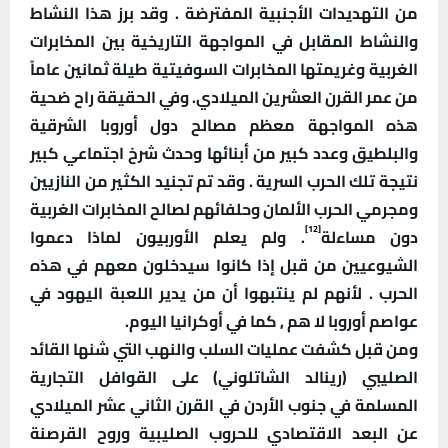
من التهديدات الأجنبية المفترضة . وقد برز هذا النشاط
والنشاط المقابل في المواجهة التاريخية بين المخابرات
الغربية وغريمتها المخابرات السوفيتية طيلة ثمانين عاماً
من عمر القرن العشرين الميلادي. وفي الحقيقة راح ضحية
هذه المواجهة معظم مصالح دول أوروبا الشرقية
والبلطيق وعدد كبير من أبنائها وحدث شرخ اجتماعي كبير
نتيجة تلك الحرب السرية . وقد تم تجنيد الكثير من النازيين
ومجرمي الحرب الألمان وحلفائهم لصالح المخابرات الغربية
[12]
دون مساءلة
. ولم يعلم الأوربيون لماذا دعموا
الشيوعيين من قبل إذا كانوا سيدخلون معهم في هذه
الحرب . لأنهم لم ينتبهوا أن من يدير اللعبة اليهود في
عواصم أوروبا لا هم , كما في أوكرانيا اليوم.
ومن قبل كشفت عمليات السلب والنهب التي شنها القائد
الصليبي (رينالد الشاتلوني) على القوافل التجارية
المسلمة في جنوب الأردن في القرن الثاني عشر الميلادي
عن البعد الاقتصادي للحروب الصليبية وروح القرصنة