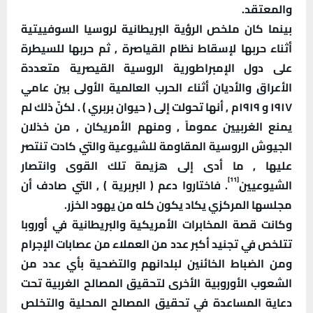
والمعتقد.
بينما كان ملخص الرؤية البريطانية لروسيا السوفييتية
أثناء حربها لإسقاط نظام القياصرة , ثم حربها للسيطرة
على دول الإمبراطورية الروسية القيصرية متعددة
الأعراق والأديان أثناء الحرب العالمية الأولى بين عامي
١٩١٧ و ١٩١٩م , أنها تحولت إلى ( حيوان بربري ) . لكنّ ذلك لم
يمنع الغربيين عموماً , ومنهم الأمريكان , من خذلان
الجيوش الروسية المقاومة للشيوعية والتي كادت تنتصر
عليها , ما أدى إلى هزيمة تلك القوى وانتصار
[11]
الشيوعيين
. فاختاروا دعم ( البربرية ) , التي صادف أن
مجلسها المركزي يكاد يكون كله من يهود الخزر.
وكانت قصة المخابرات الأمريكية والبريطانية في أوروبا
تتلخص في تجنيد أكبر عدد من العملاء من عصابات الإجرام
ومن الضباط الخائنين لبلدانهم والتضحية بأي عدد من
الشعوب الأوروبية الأخرى لتحقيق المصالح الغربية تحت
دعاية المساعدة في تحقيق المصالح المحلية والتخلص