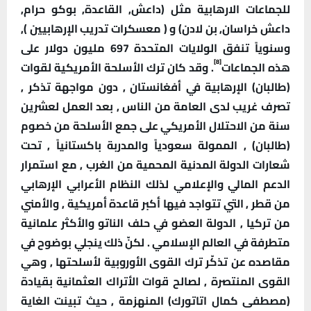
للجماعات الارهابية مثل (داعش, القاعدة, بوكو حرام,
داعش خراسان, بن لادن) و ( معسكرات تدريب الإرهابيين ),
وسنوياً تنفق الولايات المتحدة 697 مليون دولار على
[8]
هذه الجماعات
. وقد كان ترك الأسلحة الأمريكية لقوات
(طالبان) الإرهابية في أفغانستان , دون مواجهة تذكر ,
تصرف غريب لدى العامة من الناس , بعد العمل لعشرين
سنة من الاحتلال الأمريكي على جمع الأسلحة من خصوم
(طالبان) , الممولة سعودياً والمدربة باكستانياً , تحت
شعارات الدولة المدنية المحمية من الغرب , مع استمرار
الدعم المالي والإعلامي لذلك النظام الأعرابي الإرهابي
من قطر , التي تتواجد فيها أكبر قاعدة أمريكية , والأمني
من تركيا , الدولة العضو في حلف الناتو والأكثر علمانية
متطرفة في العالم الإسلامي . لكنّ ذلك ينجلي بوضوح في
مقاصده عن تذكّر ترك القوى الأوروبية لأسلحتها , وهي
القوى المنتصرة , لصالح قوات الأتراك العثمانية بقيادة
(مصطفى كمال اتاتورك) المنهزمة , حيث تبينت الغاية