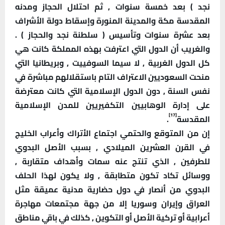
نجد ) بعد خمسة سنوات , ثم احتلال الحجاز ومدنه
المقدسة مكة والمدينة المنورة وإسقاط دولة الأشراف
بعد عشرة سنوات وتأسيس ( سلطنة نجد والحجاز ) .
والغريب أن الدول التي اعترفت بهذه المملكة كانت هي
كل الدول الغربية , لا سيما السوفييت , وبريطانيا التي
منحت السعوديين الاعتراف التام باستقلالهم مباشرة في
نفس السنة , دون الدول الإسلامية التي كانت معترضة
على إدارة الوهابيين التكفيريين للمدن الإسلامية
[17]
المقدسة
.
إن من المتوقع والحتمي اجتماع الأتراك وأعراب الخليج
في القرن العشرين الميلادي , بسبب الأصل البدوي
للطرفين , الذي تنتج عنه سمات وأهداف متقاربة ,
ووسائل تكاد تكون متطابقة , ولا يكون لهذا الحلف
البدوي من أنصار في دول حضارية مدنية عميقة مثل
العراق وإيران وسوريا إلا من جهة مجتمعات مهاجرة
أعرابية أو تركية الأصل أو التكوين , كذلك في باقي مناطق