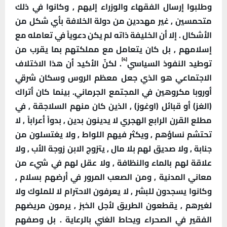
وطلبوا إرسال الفقهاء والوزراء إليهم , وكانوا في ذلك
متحمسين , غير مهددين من دولة الخلافة بأي شكل من
الأشكال . إلا أن الخليفة ذاته لم يكن دعوياً في تعامله مع
إسلامهم , بل كان يتعامل مع مملكتهم بما يقرب من
[4]
توطيد النفوذ السياسي
. لكنّ الأكيد أن هذا الاختلاف
الاجتماعي هو الذي جعل معظم الروس وسكان شرقي
أوروبا مكروهين في المجتمع الجرماني. بينما كان أتراك
(الغز) أو قبائل (اوغوز) , الذين كان منهم السلاجقة , في
مطلع القرن الرابع الهجري لا يدينون بدين , بدواً أعراباً , لا
تحتشم نساؤهم , ويكثر فيهم اللواط , ولا يغتسلون من
جنابة , ولا صديق لهم بلا مال , يتزوج الابن زوجة الأب , ولا
علاقة لهم بالماء والنظافة , ولا عقل لهم في شيء من
معاني المدنية , ومن الصعب المرور في أرضهم بسلام ,
وكانوا يسجدون للبشر , لا يعرفون الاحترام لا للملوك ولا
لغيرهم , يقطعون الطريق لأجل الخبز , يرمون مريضهم
الفقير في الصحراء ويحاط الغني بالرعاية . بل وصفهم