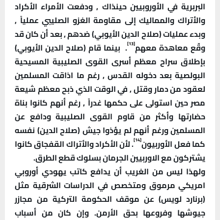
البربرية في الأوروبيين حينذاك , ودفعت الأمراء الأكراد
والأتراك والمماليك إلى مقاومة الغزو الصليبي عملياً ,
وبدء عمليات (صلاح الدين الأيوبي) ضدهم , بعد أن كان قد
[13]
وقّع معاهدة معهم
. بينما قام (صلاح الدين الأيوبي)
بإطلاق سراح معظم أسرى القوى الصليبية المسيحية
البولصية بعد دخوله القدس , رغم ما اذاقت المسلمين
لعقود من دمار وقتل , في الوقت الذي ذبح معظم شيعة
مصر حين استولى على حكمها غدراً , رغم أنهم كانوا بناة
حضارتها وأكثر من قاوم القوى الصليبية ودافع عن
المسلمين ورغم أنهم لم يؤذوا جيش (صلاح الدين) نفسه
[14]
كما فعل الأوربيون
. لأن الأكراد والأتراك القفجاق كانوا
يشتركون مع الاوربيين الجرمان بسلوك قطع الطرق.
ولهذا ليس من الغريب أن يدافع كاتب يهودي أوروبي
امريكي مرموق ومتخصص في الدراسات الشرقية مثل
(برنارد لويس) عن موقف الحكومة التركية من مجازر
جيوشها وفروعها بحق الأرمن. وإن كان من أسباب