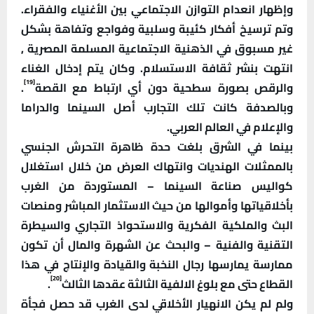
وإظهار انعدام التوازن الاجتماعي بين الأغنياء والفقراء.
وتم ترسيخ أفكار كئيبة وسلبية وفواجع وتفاهة بشكل
غير مسبوق في الذهنية الاجتماعية المسلمة المصرية ,
انتهت بنشر ثقافة الاستسلام. وكان يتم إدخال الغناء
[19]
والرقص بصورة سطحية دون أي ارتباط مع القصة
.
وبالصدفة كانت تلك التجارب أصل السينما والدراما
والإعلام في العالم العربي.
بينما في الشرق بلغت حدة ظاهرة التحرش الجنسي
بالممثلات الهنديات وانتهاك العرض من خلال استغلال
كواليس صناعة السينما – المستوردة من الغرب
بأخلاقياتها وأموالها من حيث الاستثمار المباشر ومنصات
البث والملكية الفكرية والاستحواذ التجاري والسيطرة
التقنية والفنية – والبحث عن الشهرة والمال أن تكون
ممارسة يمارسها رجال النخبة والقيادة والإنتاج في هذا
[20]
القطاع حتى مع بلوغ الالفية الثالثة عقدها الثالث
.
ولم لم يكن الانهيار الأخلاقي لدى الغرب قد حصل فجأة