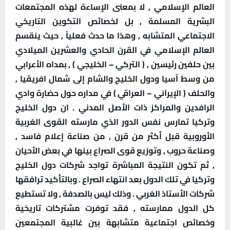
العالم الإسلامي , لا بمعنى الإساءة لهذه المجتمعات
البشرية المسلمة , بل لخصائص التكوين التاريخي
الاجتماعي المتشابه , وهذا ما حدث فعلياً , حيث ينقسم
العالم الإسلامي في القرن الحادي والعشرين الميلادي
بين حلفين رئيسين , ( التركي – الخليجي ) , بمداه الأعرابي
من وسط آسيا ودول الخليج والشام إلى شمال افريقيا ,
والحلف ( الإيراني – العراقي ) في مداره حول حضارة وادي
الرافدين والمراكز ذات الأصل المدني .
ان دول الخليج
وتركيا تمارس نفس الدور الذي مارسته القوى الغربية
الأوروبية قبل أكثر من قرن , من صناعة إعلام فاسد ,
وصناعة حروب , وتوزيع قوى الصراع بينها في بعض الأحيان
, ثم تكون النتيجة المباشرة تواجد شركات دول الخليج
وتركيا في تلك الدول بعد انتهاء الصراع . وبالتأكيد ترافقها
شركات الأستاذ الغربي . وذلك ليس بالصدفة , ولا تستطيع
كل الدول ممارسته , فقد توفرت مشتركات تاريخية
وخصائص اجتماعية متشابهة بين غالبية المجتمعين