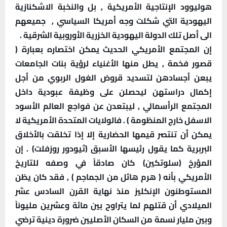
هوليوود الإنتاجية الأمريكية , بل والنخبة الاشكنازية
اليهودية التي شكلت وجه أمريكا السياسي , جميعهم
الى أصل تلك الدولة اليهودية الخزرية الأوروبية الشرقية .
إن المجتمع الأمريكي الحديث يمكن اختصاره بعبارة (
قصور فخمة , يطل منها الأغنياء لرؤية بنات الجامعات
يبعن أجسادهن لتسديد قروض الغول الربوي من أجل
إكمال دراستهن ليحصلن على وظيفة عبودية داخل
المجتمع الرأسمالي , ليبتعدن عن فواجع العالم الأسود
الاسفل خارج المنظومة ) . فالولايات المتحدة الأمريكية لا
يمكن أن تنتصر قيمها الحضارية إلا إذا تخلقت بالأخلاق
البربرية كما يقول رئيسها الأسبق (ثيودور روزفلت) .
إن
المؤرخ (سلوتكين) كان صادقاً في وصفه للتاريخ
الأمريكي بأنه ( هرم هائل من الجماجم ) , فقد كان يظن
المستوطنون الإنكليز منذ نهاية القرن السادس عشر
الميلادي أن قتلهم لما يتراوح بين مائة وعشرين مليوناً
وبين مليار نسمة من السكان الأصليين ضرورة دينية ترضي