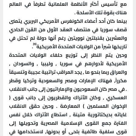
مع تأسيس أكثر الأنظمة العلمانية تطرفاً في العالم
هناك بقوة تلك الأسلحة .
بينما كان أحد أعضاء الكونغرس الأمريكي البربري يتمنى
قصف سوريا في منتصف العقد الأول من القرن الحادي
والعشرين بقنبلتين نوويتين رغم أنها دولة لم تحتل في
[9]
تاريخها شبراً من الولايات المتحدة الأمريكية
.
وحين يتم النظر إلى توزيع حلفاء الولايات المتحدة
الأمريكية لأدوارهم في سوريا , وليبيا , والسودان ,
والعراق ربما بنحو ما , يجد المراقب تراتبية عجيبة وتنسيقاً
مكرراً, فهناك الإمارات ومصر والسعودية وتركيا وقطر
.
في مصر كان السعوديون والإماراتيون إلى جانب الانقلاب
العسكري , وكان الأتراك والقطريون إلى جانب قوى (
الإخوان المسلمين ) المعارضة . وحين حقق الانقلاب
غاياته بديكتاتورية متينة , استطاع الأتراك خلال نفس
الفترة جمع القوى الإسلامية المصرية وتحويلها إلى
قوى سلفية طائفية بلحى أو بدونها, لاستخدامها في