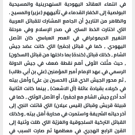
في انتماء العقائد اليهودية السنهدرينية والمسيحية
البولصية إلى الكفار القدماء في تأليههم (عزير) والمسيح .
والظاهر من التاريخ أن الجامع المشترك للقبائل العربية
التي اختارت الخط السني في صدر الإسلام وفي مرحلة
التغيير الديموغرافي في العصر العباسي كان الأصل
اليهودي , كما في قبائل (حِمْير) التي كانت عضد جيش
الشام , كذلك قبائل (كندة) بما داخلها من قبائل (السكون)
, حيث مثّلت الأولى أهم نقطة ضعف في جيش الدولة
الرسمي في عهد الإمام أمير المؤمنين (علي بن أبي طالب)
, ثم محور الجيش الذي قتل (الحسين بن علي) وأهل بيته
في كربلاء بقيادة عائلة (آل الاشعث) , بينما كانت الثانية
أحد أذرع جيش الشام مع (حِمْير) , أو الأصل الوثني , كما في
قبيلة قريش وقبائل (قيس عيلان) التي قاتلت النبي إلى
آخر حياته الشريفة واستمرت في محاربة أهل بيته , وكذلك
القبائل التركية السلجوقية والغزيّة التي ظلت وثنية إلى
القرن الرابع الهجري في معظمها ثم صارت السبب في