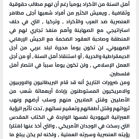
أهل السنة من الأكراد يومياً رغم أن لهم مطالب حقوقية
وثقافية , ويعيش الكثير من أفراد شعبها أجلى مظاهر
العنصرية ضد العرب والأكراد , وتركيا , التي في حلف
استراتيجي مع الصهاينة وأهم منفذ تجاري لهم في
المنطقة وصاحبة العقود الضخمة مع الجيش الإرهابي
الصهيوني, لن تكون يوماً محررة لبلد عربي من أجل
الديمقراطية والحرية , أو استنقاذ أهل السنة , أو من أجل
العمل الإسلامي , ولن تكون يوماً سبباً في انتصار أهل
فلسطين.
ومن ضرورات التاريخ أنه قد قام البريطانيون والاوربيون
والامريكيون المستوطنون بإبادة أربعمائة شعب من
الأصليين وقتل الملايين منهم وسلب أرضهم ونهب
ثرواتهم وقتل أطفالهم وتعقيم نسائهم , تحت تأثير الرؤية
العبرانية اليهودية نفسها الواردة في الكتاب المقدس
التي رسخت في الوجدان الأمريكي , والتي أخذ عنها (هتلر)
رؤيته العنصرية وسيرته العملية , ولكنه لم يكن يبلغ ما