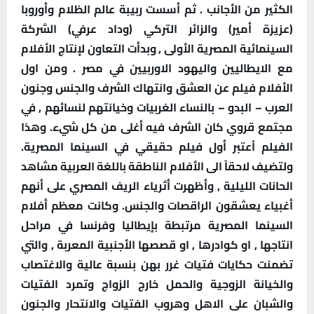
الكثير من الأجانب . ثم أسست ربيبة عالم الظلام وأوروبا
(عزيزة أمير) والزائر التركي (وداد عرفي) الشركة
السينمائية المصرية الأولى , وبدأت التعاون لإنتاج الأفلام
مع الايطاليين واليهود الاوربيين في مصر . ومن اول
الأفلام فيلم عن العشق وانتهاك الشرف والجنس وجنون
العرب – البدو – بالنساء الغربيات وخيانتهم لنسائهم , في
مجتمع قروي كان الشرف فيه أغلى من كل شيء. وهذا
الفيلم اُعتبر أول فيلم حقيقي في السينما المصرية.
ولتضيف لاحقاً الى الأفلام الناطقة باللغة العربية مشاهد
الحانات الليلية , وأظهرت أثرياء الريف المصري على أنهم
أغبياء يعشقون الراقصات والجنس. وكانت معظم أفلام
السينما المصرية مرتبطة بإيطاليا وفرنسا في مراحل
انتاجها , او كوادرها , او قصصها الأجنبية المعربة , والتي
تضمنت حكايات فتيات غرر بهن بنسبة عالية والاغتصاب
والخيانة الزوجية والحمل خارج الزواج وتمرد الفتيات
والشبان على الاهل وهروب الفتيات والانتحار والجنون