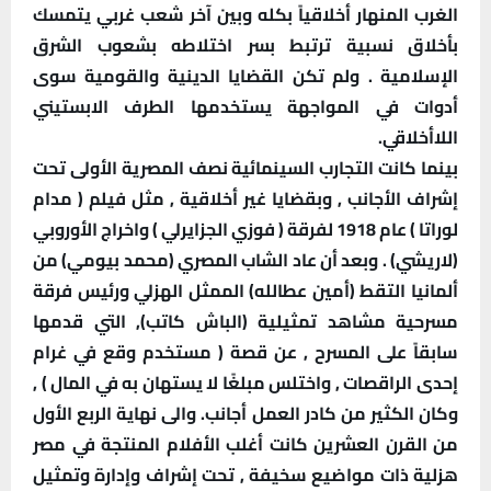
الغرب المنهار أخلاقياً بكله وبين آخر شعب غربي يتمسك
بأخلاق نسبية ترتبط بسر اختلاطه بشعوب الشرق
الإسلامية . ولم تكن القضايا الدينية والقومية سوى
أدوات في المواجهة يستخدمها الطرف الابستيني
اللاأخلاقي.
بينما كانت التجارب السينمائية نصف المصرية الأولى تحت
إشراف الأجانب , وبقضايا غير أخلاقية , مثل فيلم ( مدام
لوراتا ) عام 1918 لفرقة ( فوزي الجزايرلي ) واخراج الأوروبي
(لاريشي) . وبعد أن عاد الشاب المصري (محمد بيومي) من
ألمانيا التقط (أمين عطالله) الممثل الهزلي ورئيس فرقة
مسرحية مشاهد تمثيلية (الباش كاتب), التي قدمها
سابقاً على المسرح , عن قصة ( مستخدم وقع في غرام
إحدى الراقصات , واختلس مبلغًا لا يستهان به في المال ) ,
وكان الكثير من كادر العمل أجانب. والى نهاية الربع الأول
من القرن العشرين كانت أغلب الأفلام المنتجة في مصر
هزلية ذات مواضيع سخيفة , تحت إشراف وإدارة وتمثيل