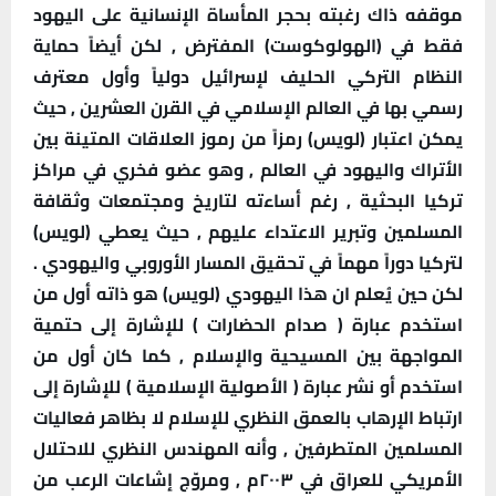
موقفه ذاك رغبته بحجر المأساة الإنسانية على اليهود
فقط في (الهولوكوست) المفترض , لكن أيضاً حماية
النظام التركي الحليف لإسرائيل دولياً وأول معترف
رسمي بها في العالم الإسلامي في القرن العشرين , حيث
يمكن اعتبار (لويس) رمزاً من رموز العلاقات المتينة بين
الأتراك واليهود في العالم , وهو عضو فخري في مراكز
تركيا البحثية , رغم أساءته لتاريخ ومجتمعات وثقافة
المسلمين وتبرير الاعتداء عليهم , حيث يعطي (لويس)
لتركيا دوراً مهماً في تحقيق المسار الأوروبي واليهودي .
لكن حين يُعلم ان هذا اليهودي (لويس) هو ذاته أول من
استخدم عبارة ( صدام الحضارات ) للإشارة إلى حتمية
المواجهة بين المسيحية والإسلام , كما كان أول من
استخدم أو نشر عبارة ( الأصولية الإسلامية ) للإشارة إلى
ارتباط الإرهاب بالعمق النظري للإسلام لا بظاهر فعاليات
المسلمين المتطرفين , وأنه المهندس النظري للاحتلال
الأمريكي للعراق في ٢٠٠٣م , ومروّج إشاعات الرعب من