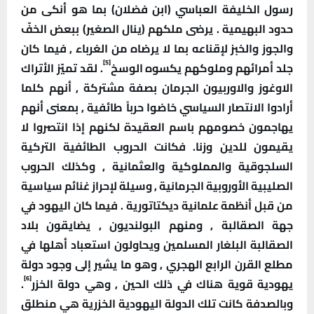
رسول الخليفة العباسي (ابن فضلان) بما هو أنكى من
حدود البهيمية . يرضى ملكهم (ينال الصغير) ببعض الخفّ
والجوز والخبز لإقناعه بما لا يرضاه من الغرباء , فيما كان
[5]
جلد أمرائهم وملوكهم يكسوه الوسخ
. لقد تميّز الأتراك
الاوغوز والاوربيون الجرمان بصفة مشتركة , أنهم كلما
أرادوا الانتصار السياسي خاضوا حرباً طائفية , بمعنى أنهم
يهاجمون خصومهم باسم العقيدة لكنهم إذا انتصروا لا
يقيمون للدين وزنا. فكانت الحروب الطائفية التركية
السلجوقية والمملوكية والعثمانية , وكذلك الحروب
الصليبية الأوروبية الجرمانية , وسيلة لإحراز غنائم سياسية
من قبل أنظمة علمانية ديكتاتورية .
فيما كان اليهود في
جهة الصقالبة , ومنهم البولنديون , يضايقون بلاد
الصقالبة البلغار المسلمين ويحاولون استعباد أهلها في
مطلع القرن الرابع الهجري , وهو ما يشير إلى وجود دولة
[6]
يهودية قوية هناك في ذلك الحين , وهي دولة الخزر
.
وبالصدفة كانت تلك الدولة اليهودية الخزرية هي منطلق