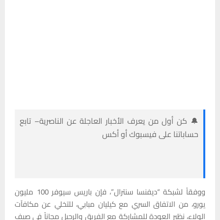
🔔 كن أول من يعرف الأخبار العاجلة عن الناصرية– تابع
حساباتنا على فيسبوك أو أكس
ووفقاً لشبكة “ديفنسا سنترال”، فإن باريس سيوفر 100 مليون
يورو، من الاتفاق السري مع كيليان مبابي، للتخلي عن مكافآت
الولاء، نظير العودة للمشاركة مع الفريق والرحيل مجاناً في صيف