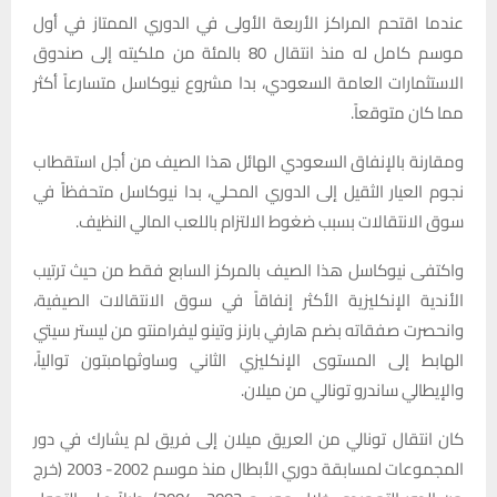
عندما اقتحم المراكز الأربعة الأولى في الدوري الممتاز في أول
موسم كامل له منذ انتقال 80 بالمئة من ملكيته إلى صندوق
الاستثمارات العامة السعودي، بدا مشروع نيوكاسل متسارعاً أكثر
مما كان متوقعاً.
ومقارنة بالإنفاق السعودي الهائل هذا الصيف من أجل استقطاب
نجوم العيار الثقيل إلى الدوري المحلي، بدا نيوكاسل متحفظاً في
سوق الانتقالات بسبب ضغوط الالتزام باللعب المالي النظيف.
واكتفى نيوكاسل هذا الصيف بالمركز السابع فقط من حيث ترتيب
الأندية الإنكليزية الأكثر إنفاقاً في سوق الانتقالات الصيفية،
وانحصرت صفقاته بضم هارفي بارنز وتينو ليفرامنتو من ليستر سيتي
الهابط إلى المستوى الإنكليزي الثاني وساوثهامبتون توالياً،
والإيطالي ساندرو تونالي من ميلان.
كان انتقال تونالي من العريق ميلان إلى فريق لم يشارك في دور
المجموعات لمسابقة دوري الأبطال منذ موسم 2002- 2003 (خرج