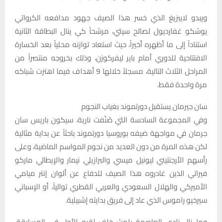
ويبدو لايبزيغ الذي خسر هذا الصيف جهود مدافعه الكرواتي
يوشكو غفارديول لصالح سيتي، مرشحاً كي ينال البطاقة الثانية
استناداً إلى ما أظهره أخيراً، حيث استعاد توازنه محلياً بعد الخسارة
الافتتاحية للدوري أمام باير ليفركوزن، وذلك بخروجه منتصراً من
المراحل الثلاث التالية، مسجلاً خلالها 9 أهداف فيما اهتزت شباكه
مرة واحدة فقط.
سان جيرمان يستقبل دورتموند بغياب النجوم
وفي المجموعة السادسة التي صُنّفت نارية، سيكون باريس سان
جرمان في مواجهة ضيفه بوروسيا دورتموند باحثاً عن بداية مثالية
لكن هذه المرة من دون العديد من نجوم المواسم الماضية، وعلى
رأسهم الأرجنتيني ليونيل ميسي والبرازيلي نيمار والإيطالي ماركو
فيراتي الذين غادروه هذا الصيف للدفاع عن ألوان إنتر ميامي
الأميركي والهلال السعودي والعربي القطري توالياً، أو الإسباني
سيرخيو راموس الذي عاد إلى فريق بدايته إشبيلية.
وما زال نادي العاصمة يلهث خلف لقبه الأول في المسابقة،