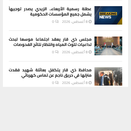
عطلة رسمية الأربعاء.. الزيدي يصدر توجيهاً
يشمل جميع المؤسسات الحكومية
8 أغسطس، 2026
0
مجلس ذي قار يعقد اجتماعا موسعا لبحث
تداعيات تلوث المياه وانتظار نتائج الفحوصات
8 أغسطس، 2026
0
محافظ ذي قار يتكفل بعائلة شهيد فقدت
منزلها في حريق ناجم عن تماس كهربائي
8 أغسطس، 2026
0
يستخدم هذا الموقع ملفات تعريف الارتباط لتحسين تجربتك. سنفترض أنك
موافق على هذا، ولكن يمكنك إلغاء الاشتراك إذا كنت ترغب في ذلك.
خلال شهر واحد.. توزيع ذي قار تتلقى 1900
شكوى كهربائية وتؤكد معالجتها
موافق
قراءة المزيد
8 أغسطس، 2026
0
تجاوزات التسعيرة والعمل خارج المرائب تتصدر