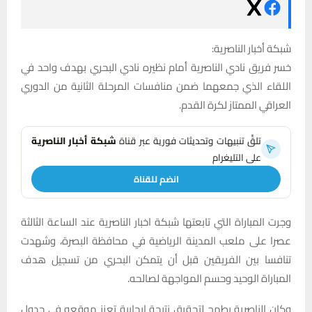
شبكة أخبار الناصرية:
خسر فريق نادي الناصرية أمام نظيره نادي البحري بهدف واحد في
اللقاء الذي جمعهما ضمن منافسات المرحلة الثانية من الدوري
العراقي الممتاز لكرة القدم.
تلقَّ تنبيهات وتحديثات فورية عبر قناة
شبكة أخبار الناصرية
على التليغرام
انضم للقناة
وجرت المباراة التي تابعتها شبكة اخبار الناصرية عند الساعة الثالثة
عصرا على ملعب المدينة الرياضية في محافظة البصرة، وشهدت
تنافسا بين الفريقين قبل أن يتمكن البحري من تسجيل هدف
المباراة الوحيد وحسم المواجهة لصالحه.
وكان الناصرية يطمح لتحقيق نتيجة إيجابية تعزز موقعه في جدول