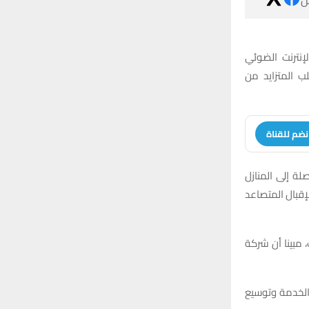
نترنت الضوئي
لخدمة خلال عام 2026 لمواكبة الطلب المتزايد من
نضم للقناة
 في البرنامج الصباحي لإذاعة الناصرية إن عدد خطوط FTTH الواصلة إلى المنازل
ف خط حاليا، ما يعكس الإقبال المتصاعد
مبينا أن شركة
 الخدمة وتوسيع