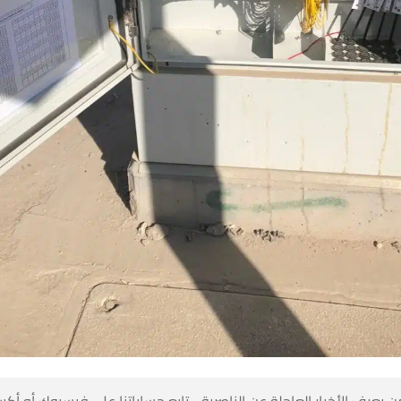
 كن أول من يعرف الأخبار العاجلة عن الناصرية– تابع حساباتنا على ف