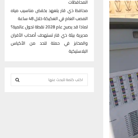
المحافظات
محافظ ذي قار يتعهد بخفض مناسيب مياه
المصب العام في العكيكة خلال 48 ساعة
لماذا قد يصبح عام 2028 نقطة تحول عالمية؟
مديرية بيئة ذي قار تستهدف أصحاب الأفران
والمخابز في حملة للحد من الأكياس
البلاستيكية
S
e
S
a
r
E
c
h
A
f
R
o