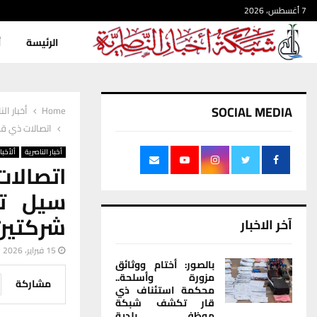
7 أغسطس، 2026
الرئيسة
أ
SOCIAL MEDIA
Home
أخبار الن
اتصالات ذي قار: 166 ألف خط FTTH فعّال وسوبر سيل تباشر في مركز الناصرية وسط تنافس شركتي
أخبار الناصرية
ألأخبار
سيل تب
شركتين 
آخر الاخبار
15 فبراير، 2026
بالصور: أختام ووثائق
مزورة وأسلحة..
مشاركة
محكمة استئناف ذي
قار تكشف شبكة
موظفي بلدية