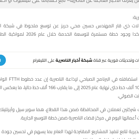
ية:
الات ذي قار المهندس حسين محي حريز عن توسع ملحوظ في شبكة الإ
بالمحافظة، مؤكدا وجود خطة مستمرة لتوسعة ا
هات وتحديثات فورية عبر قناة
شبكة أخبار الناصرية
على التليغرام
ا
وقال حريز خلال استضافته
ارتفع من نحو 100 ألف خط حتى نهاية عام 2025 إلى ما يقارب 166 أل
نت الضوئي.
شركتين تعملان في المحافظة ضمن هذا القطاع، هما سوبر سيل وآيرتلينك، 
أعمالها اليوم في مركز قضاء الناصرية ضمن خطة التوسع الجارية.
مديرية تتابع تنفيذ المشاريع المقترحة لهذا العام بما يسهم في تحسين جودة