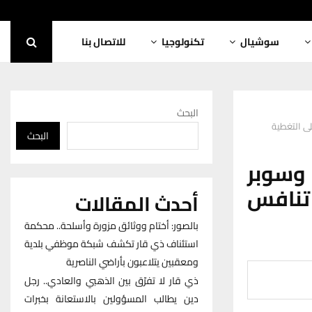
سوشيال
تكنولوجيا
للاتصال بنا
البحث
البحث
ألف خط FTTH فعّال وسوبر
تنافس
أحدث المقالات
بالصور: أختام ووثائق مزورة وأسلحة.. محكمة
استئناف ذي قار تكشف شبكة موظفي بلدية
ومعقبين يتلاعبون بأراضي الناصرية
ذي قار لا تفرّق بين الذهبي والعادي.. رجل
دين يطالب المسؤولين بالاستعانة بخبرات