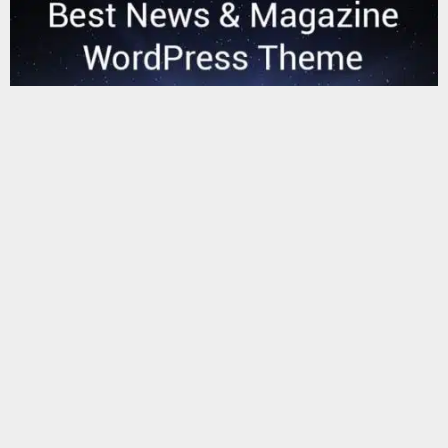
يستخدم هذا الموقع ملفات تعريف الارتباط لتحسين تجربتك. سنفترض أنك
موافق على هذا، ولكن يمكنك إلغاء الاشتراك إذا كنت ترغب في ذلك.
موافق
قراءة المزيد
البحث
البحث