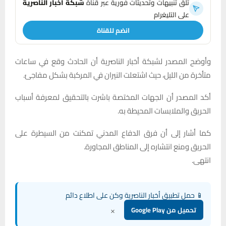
تلقَّ تنبيهات وتحديثات فورية عبر قناة
شبكة أخبار الناصرية
على التليغرام
انضم للقناة
وأوضح المصدر لشبكة أخبار الناصرية أن الحادث وقع في ساعات
متأخرة من الليل، حيث اشتعلت النيران في المركبة بشكل مفاجئ.
أكد المصدر أن الجهات المختصة باشرت بالتحقيق لمعرفة أسباب
الحريق والملابسات المحيطة به.
كما أشار إلى أن فرق الدفاع المدني تمكنت من السيطرة على
الحريق ومنع انتشاره إلى المناطق المجاورة.
انتهى.
📱 حمل تطبيق أخبار الناصرية وكن على اطلاع دائم
×
تحميل من Google Play