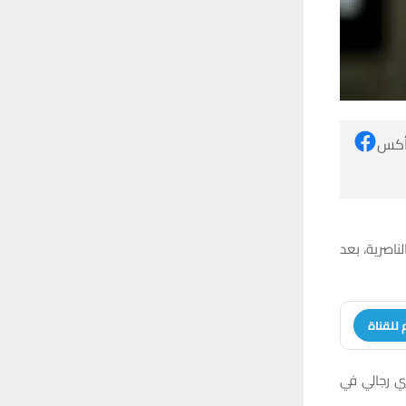
 أكس
اصرية، بعد
 للقناة
زي رجالي في