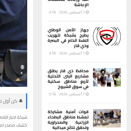
الإعاشة
7 أغسطس، 2026
0
جهاز الأمن الوطني
يطيح بشبكة لتهريب
النفط الخام في البصرة
وذي قار
7 أغسطس، 2026
0
محافظ ذي قار يطلق
مشاريع البنى التحتية
لأربع مناطق سكنية
في سوق الشيوخ
7 أغسطس، 2026
0
🔔 كن أول من
قوات أمنية مشتركة
شبكة اخبار الناصر
تمشط مناطق البطحاء
الزراعية والصحراوية
كشف مصدر امني 
وتحقق نتائج ميدانية