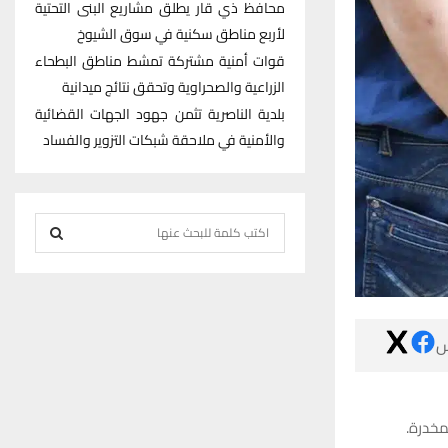
محافظ ذي قار يطلق مشاريع البنى التحتية
لأربع مناطق سكنية في سوق الشيوخ
قوات أمنية مشتركة تمشط مناطق البطحاء
الزراعية والصحراوية وتحقق نتائج ميدانية
بلدية الناصرية تثمن جهود الجهات القضائية
والأمنية في ملاحقة شبكات التزوير والفساد
S
e
S
a
r
E
c

h
A
f
R
o
r
كشف مص
C