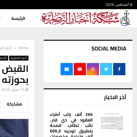
8 أغسطس، 2026
الرئيسة
أ
SOCIAL MEDIA
Home
أخبار الن
أخبار الناصرية
ألأخبار
القبض 
بحوزته
15 فبراير، 2026
آخر الاخبار
مشاركة
266 ألف راتب أطباء
العقود في ذي قار..
نائب تطالب الصحة
بتطبيق توجيه الـ600
ألف وإعادة مخصصات