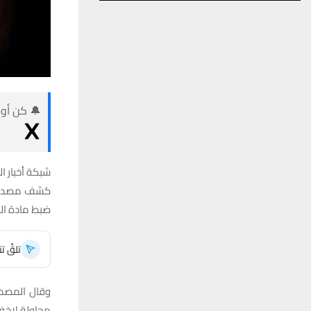
🔔 كن أول
شبكة أخبار ال
كشف مصدر أم
ضبط مادة الك
تلقَّ 
وقال المصدر 
محاولة لإخفا