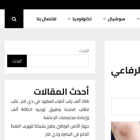
سوشيال
تكنولوجيا
للاتصال بنا
البحث
البحث
رفاعي
أحدث المقالات
266 ألف راتب أطباء العقود في ذي قار.. نائب
تطالب الصحة بتطبيق توجيه الـ600 ألف
وإعادة مخصصات الإعاشة
جهاز الأمن الوطني يطيح بشبكة لتهريب النفط
الخام في البصرة وذي قار