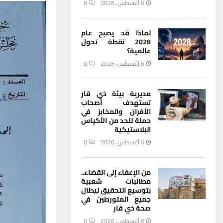
6 أغسطس، 2026
0
لماذا قد يصبح عام
2028 نقطة تحول
عالمية؟
6 أغسطس، 2026
0
مديرية بيئة ذي قار
تستهدف أصحاب
الأفران والمخابز في
حملة للحد من الأكياس
البلاستيكية
6 أغسطس، 2026
0
من الإعفاء إلى القضاء..
مطالبات شعبية
بتوسيع التحقيق ليطال
جميع المتورطين في
صحة ذي قار
6 أغسطس، 2026
0