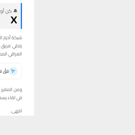
🔔 كن أول
شبكة أخبار ال
يلاقي فريق ن
العراقي الممت
تلقَّ 
ومن المقرر أ
في لقاء يسعى
انتهى.
يستخدم هذا الموقع ملفات تعريف الارتباط لت