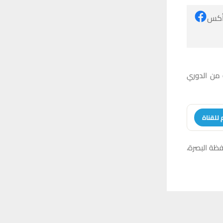
 أكس
ة من الدوري
 للقناة
فظة البصرة،
 ترغب في ذلك.
موافق
قراءة المزيد