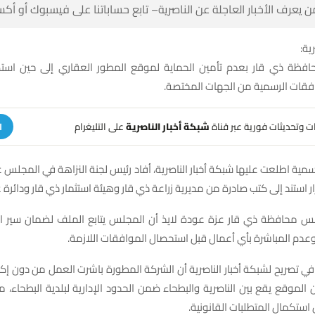
 كن أول من يعرف الأخبار العاجلة عن الناصرية– تابع حساباتنا على ف
شبك
فظة ذي قار بعدم تأمين الحماية لموقع المطور العقاري إلى حين است
الأصولية والموافقات الرسمية من ا
على التليغرام
شبكة أخبار الناصرية
تلقَّ تنبيهات وتحديثات فوري
ة
مية اطلعت عليها شبكة أخبار الناصرية، أفاد رئيس لجنة النزاهة في المجلس 
قرار استند إلى كتب صادرة من مديرية زراعة ذي قار وهيئة استثمار ذي قار ودائر
س محافظة ذي قار عزة عودة لايذ أن المجلس يتابع الملف لضمان سير 
قانوني وسليم، وعدم المباشرة بأي أعمال قبل استحصال الم
في تصريح لشبكة أخبار الناصرية أن الشركة المطورة باشرت العمل من دون إ
 أن الموقع يقع بين الناصرية والبطحاء ضمن الحدود الإدارية لبلدية البطحاء، 
هذا الإجراء لحين استكمال المت