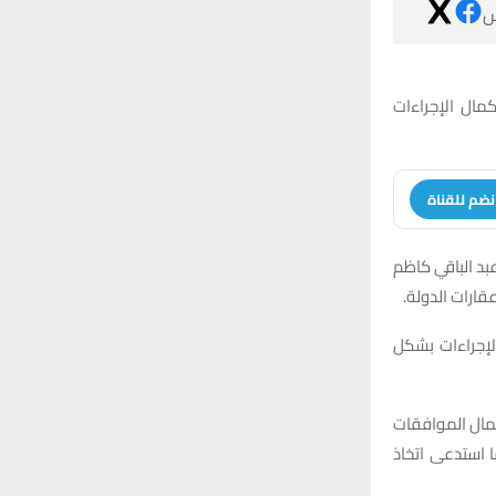

وجّه مجلس محا
انضم للقنا
وبحسب وثيقة رس
العمري بأن ال
وأكد رئيس مجل
وأوضح العمري 
الرسمية، مبينا