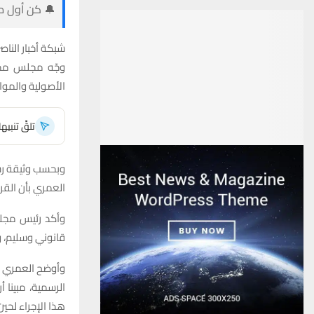
🔔 كن أول من
شبكة أخبار الناصر
وجّه مجلس محاف
الأصولية والمو
تلقَّ تنبي
وبحسب وثيقة رسم
العمري بأن القرا
وأكد رئيس مجلس
قانوني وسليم، و
وأوضح العمري ف
الرسمية، مبينا 
هذا الإجراء لحين