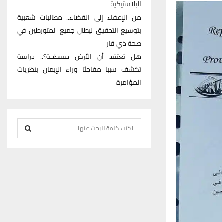
البلاستيكية
من الإعفاء إلى القضاء.. مطالبات شعبية
بتوسيع التحقيق ليطال جميع المتورطين في
صحة ذي قار
هل تعتقد أن الأرض مسطحة؟.. دراسة
تكشف سببا مفاجئا وراء الإيمان بنظريات
المؤامرة
S
e
S
a
r
E
c
h
A
f
R
o