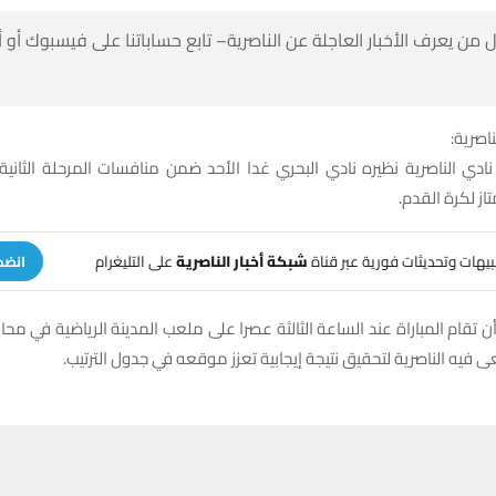
 من يعرف الأخبار العاجلة عن الناصرية– تابع حساباتنا على فيسبوك أو
ناصرية:
ادي الناصرية نظيره نادي البحري غدا الأحد ضمن منافسات المرحلة الثاني
از لكرة القدم.
تنبيهات وتحديثات فورية عبر قناة
شبكة أخبار الناصرية
على التليغرام
انضم
ن تقام المباراة عند الساعة الثالثة عصرا على ملعب المدينة الرياضية في محا
 فيه الناصرية لتحقيق نتيجة إيجابية تعزز موقعه في جدول الترتيب.
حسين تجربتك. سنفترض أنك موافق على هذا، ولكن يمكنك إلغاء الاشتراك إذا كنت