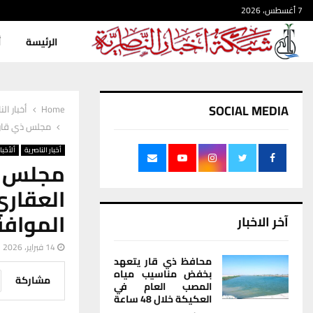
7 أغسطس، 2026
الرئيسة
أ
SOCIAL MEDIA
Home
أخبار الن
مجلس ذي قار ي
أخبار الناصرية
ألأخبار
مجلس ذي
العقاري
المواف
آخر الاخبار
14 فبراير، 2026
محافظ ذي قار يتعهد
بخفض مناسيب مياه
مشاركة
المصب العام في
العكيكة خلال 48 ساعة