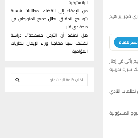
البلاستيكية
من الإعفاء إلى القضاء.. مطالبات شعبية
ري فجر إبراهيم
بتوسيع التحقيق ليطال جميع المتورطين في
صحة ذي قار
هل تعتقد أن الأرض مسطحة؟.. دراسة
نضم للقناة
تكشف سببا مفاجئا وراء الإيمان بنظريات
المؤامرة
يم يأتي في إطار
 سيرة تدريبية
S
e
 تطلعات النادي
S
a
r
E
c
 بروح المسؤولية
h
A
f
R
o