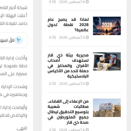
6 أغسطس، 2026
0
شبكة أخبار الناصر
أعلنت الهيئة ال
لماذا قد يصبح عام
حامد، لقيادة الف
2028 نقطة تحول
عالمية؟
6 أغسطس، 2026
0
تلقَّ تنبي
مديرية بيئة ذي قار
وأكدت إدارة النا
تستهدف أصحاب
خطة طموحة تهدف
الأفران والمخابز في
حملة للحد من الأكياس
مميزة على المست
البلاستيكية
6 أغسطس، 2026
0
وشددت الإدارة ع
وجماهيره في محا
من الإعفاء إلى القضاء..
مطالبات شعبية
وأوضحت إدارة الن
بتوسيع التحقيق ليطال
والإخلاص لتحقيق
جميع المتورطين في
صحة ذي قار
انتهى.
6 أغسطس، 2026
0