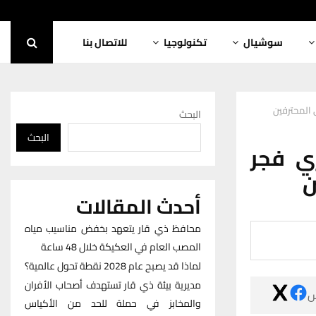
للاتصال بنا
تكنولوجيا
سوشيال
نادي الناص
البحث
البحث
نادي ا
إ
أحدث المقالات
محافظ ذي قار يتعهد بخفض مناسيب مياه
المصب العام في العكيكة خلال 48 ساعة
لماذا قد يصبح عام 2028 نقطة تحول عالمية؟
مديرية بيئة ذي قار تستهدف أصحاب الأفران

والمخابز في حملة للحد من الأكياس