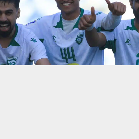
حسين تجربتك. سنفترض أنك موافق على هذا، ولكن يمكنك إلغاء الاشتراك إذا كنت