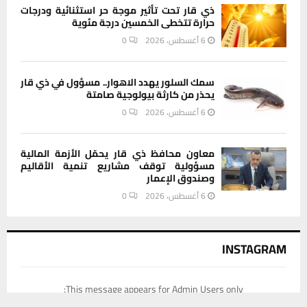
ذي قار تحت تأثير موجة حر استثنائية ودرجات
حرارة تتخطى الخمسين درجة مئوية
6 أغسطس، 2026
0
سمك السلور يهدد الاهوار.. مسؤول في ذي قار
يحذر من كارثة بيولوجية صامتة
6 أغسطس، 2026
0
معاون محافظ ذي قار يحمّل الأزمة المالية
مسؤولية توقف مشاريع تنمية الأقاليم
وصندوق الإعمار
6 أغسطس، 2026
0
INSTAGRAM
This message appears for Admin Users only:
يستخدم هذا الموقع ملفات تعريف الارتباط لتحسين تجربتك. سنفترض أنك
Please fill the Instagram Access Token. You can get Instagram