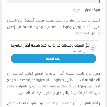
شبكة أخبار الناصرية:
أعلنت شرطة ذي قار عن تنفيذ عملية نوعية أسفرت عن القبض
على ستة متهمين وضبط أسلحة نارية ومواد مخدرة في إحدى
مناطق المحافظة.
تلقَّ تنبيهات وتحديثات فورية عبر قناة
شبكة أخبار الناصرية
على التليغرام
انضم للقناة
وفي بيان تلقته شبكة أخبار الناصرية، أوضح إعلام الشرطة أن
العملية نُفذت استنادا إلى معلومات استخبارية دقيقة حددت موقع
أحد المطلوبين للقضاء، حيث تم تنفيذ الواجب الأمني بإشراف مباشر
من قائد شرطة ذي قار اللواء ق خ نجاح ياسر كاظم العابدي.
وأشار البيان إلى أن قوة مشتركة من مركز شرطة الفداء وفوج