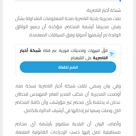
شبكة أخبار الناصرية:
نفت مديرية بلدية الناصرية صحة المعلومات المتداولة بشأن
رفض مديرها أرشفة المحاضر، مؤكدة أن جميع الوثائق
الواردة تم أرشفتها أصوليا وفق السياقات المعتمدة.
تلقَّ تنبيهات وتحديثات فورية عبر قناة
شبكة أخبار
الناصرية
على التليغرام
انضم للقناة
وفي بيان رسمي تلقت شبكة أخبار الناصرية نسخة منه،
أوضحت المديرية أن مكتب المدير العام المهندس قحطان
عدنان لا يحتفظ بأي محضر غير مؤرشف، وأن كافة المحاضر
التي وصلت رسميا تم إدخالها في أرشيف الدائرة بالكامل.
وأضاف البيان أن البلدية ستقوم بأرشفة أي محاضر
مستقبلية تصل إليها حسب الإجراءات القانونية المتبعة،