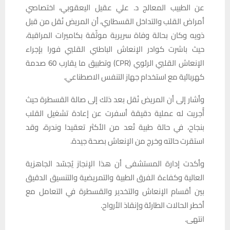
عن الطبيب المعالج د. علي عقيل اليعقوبي، اختصاصي
أمراض القلب والتداخل القسطاري، أن المريض نُقل من قبل
ذويه وكان بحالة وفاة سريرية موثّقة بكاميرات المراقبة،
حيث باشرت كوادر الإنعاش الباطني القلبي فورا بإجراء
الإنعاش القلبي الرئوي (CPR) وتطبيق ما يقارب 60 صدمة
كهربائية مع استخدام جهاز التنفس الاصطناعي.
وأشار إلى أن المريض نُقل بعد ذلك إلى صالة القسطرة حيث
أُجريت له عملية دقيقة أسفرت عن إعادة تشغيل القلب
بنجاح، في حالة طبية تُعد من الأكثر تعقيدا وندرة، وقد
استقرت حالته وخرج من الإنعاش بصحة جيدة.
وأكدت إدارة المستشفى أن هذا الإنجاز يُجسّد الجاهزية
العالية وكفاءة الفرق الطبية والتمريضية والتنسيق الدقيق
بين أقسام الإنعاش والتخدير والقسطرة في التعامل مع
أخطر الحالات الطارئة وإنقاذ الأرواح.
انتهى.