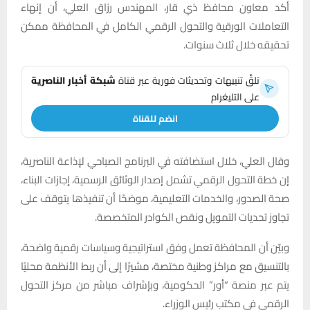
أكد معاون محافظ ذي قار، المهندس رزاق العلي، أن إنهاء
التعاملات الورقية والتحول الرقمي الكامل في المحافظة ممكن
تحقيقه خلال ثلاث سنوات.
تلقَّ تنبيهات وتحديثات فورية عبر قناة
شبكة أخبار الناصرية
على التليغرام
انضم للقناة
وقال العلي، خلال استضافته في البرنامج الصباحي لإذاعة الناصرية،
إن خطة التحول الرقمي تشمل إصدار الوثائق الرسمية، إجازات البناء،
صحة الصدور، والخدمات التعليمية، موضحًا أن تنفيذها يتوقف على
تجاوز تحديات التمويل ونقص الكوادر المتخصصة.
وبيّن أن المحافظة تعمل وفق استراتيجية وسياسات رقمية واضحة،
بالتنسيق مع مراكز وطنية مختصة، مشيرًا إلى أن ربط الأنظمة محليًا
يتم عبر منصة “أور” الحكومية، وبإشراف مباشر من مركز التحول
الرقمي في مكتب رئيس الوزراء.