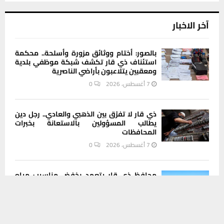
آخر الاخبار
بالصور: أختام ووثائق مزورة وأسلحة.. محكمة
استئناف ذي قار تكشف شبكة موظفي بلدية
ومعقبين يتلاعبون بأراضي الناصرية
7 أغسطس، 2026
0
ذي قار لا تفرّق بين الذهبي والعادي.. رجل دين
يطالب المسؤولين بالاستعانة بخبرات
المحافظات
7 أغسطس، 2026
0
محافظ ذي قار يتعهد بخفض مناسيب مياه
المصب العام في العكيكة خلال 48 ساعة
يستخدم هذا الموقع ملفات تعريف الارتباط لتحسين تجربتك. سنفترض أنك
موافق على هذا، ولكن يمكنك إلغاء الاشتراك إذا كنت ترغب في ذلك.
6 أغسطس، 2026
0
موافق
قراءة المزيد