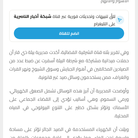
الأهوار والأنهار.
تلقَّ تنبيهات وتحديثات فورية عبر قناة
شبكة أخبار الناصرية
على التليغرام
انضم للقناة
وفي تقرير بثته قناة الشرقية الفضائية، أكدت مديرية بيئة ذي قار أن
حملات ميدانية مشتركة مع شرطة البيئة أسفرت عن ضبط عدد من
الصيادين المخالفين في أهوار الجبايش وسوق الشيوخ ونهر الفرات
والغراف، ممن يستخدمون وسائل صيد غير قانونية.
وأوضحت المديرية أن أبرز هذه الوسائل تشمل الصعق الكهربائي،
ورمي السموم، وهي أساليب تؤدي إلى القضاء الجماعي على
الأسماك وتؤثر بشكل خطير على التنوع البيولوجي في المياه
المحلية.
وبيّنت أن الكهرباء المستخدمة في الصيد الجائر تؤثر على مساحة
واسعة تحت الماء، مما يؤدي إلى إبادة مجموعات كاملة من