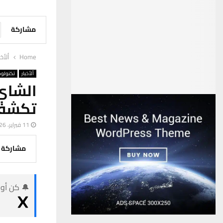
مشاركة
Home
ألأخب
ألأخبار
تكنولوج
الشاي
تكشف 
11 فبراير، 2026
مشاركة
🔔 كن أول