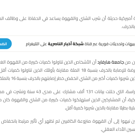
ميركية حديثة أن شرب الشاي والقهوة يساعد في الحفاظ على وظائف ا
بالخرف.
تنبيهات وتحديثات فورية عبر قناة
شبكة أخبار الناصرية
على التليغرام
انضم
ون من
جامعة هارفارد
أن الأشخاص الذين تناولوا كميات كبيرة من القهوة الغني
كانوا أقل عرضة للإصابة بالخرف بنسبة 18 المئة مقارنة بأولئك الذين تناولوا ك
 شربوا كميات أكبر من الشاي انخفض خطر إصابتهم بالخرف بنسبة 16 بالمئة.
كما بينت الدراسة، التي حللت بيانات 131 ألف مشارك على 
يركية، أن المشاركين الذين استهلكوا كميات كبيرة من الشاي والقهوة كان 
ية بطيئا مقارنة بالذين شربوا كمية أقل.
ثين نبهوا إلى أن القهوة منزوعة الكافيين لم تظهر أي تأثير مرتبط بانخفاض 
سين الأداء العقلي.