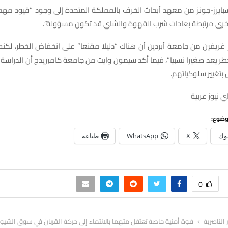
 سبايرز-جونز من معهد أبحاث الخرف بالمملكة المتحدة إلى وجود “قيود مه
خرى مرتبطة بعادات شرب القهوة والشاي قد تكون مسؤولة”.
ريفين من جامعة أبردين أن هناك “دليلا مقنعا” على انخفاض الخطر، لكنه أ
ر يعد صغيرا نسبيا”، فيما أكد سيمون وايت من جامعة كامبريدج أن الدراسة
 بتغيير سلوكياتهم.
 نيوز عربية
وضوع:
وك
X
WhatsApp
طباعة
0
ر الناصرية
قوة أمنية خاصة تعتقل متهما بالانتماء إلى حركة القربان في سوق الشيو