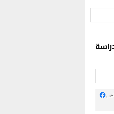
راسة
 أكس