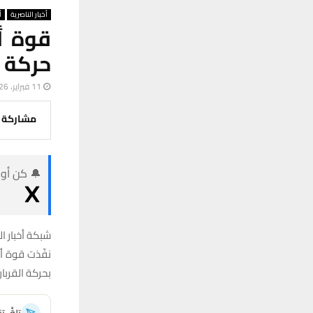
أخبار الناصرية
أ
قوة أ
حركة 
11 فبراير، 2026
مشاركة
🔔 كن أول
شبكة أخبار ال
نفّذت قوة أم
بحركة القرب