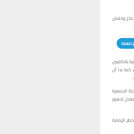
لدماغ وخفض
 للقناة
ة بالكافيين
ميات أقل، كما بدا أن
مدى 43 سنة ونشرت في مجلة الجمعية
معدل تدهور
خطر الإصابة