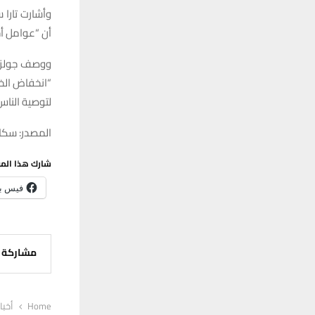
وأشارت تارا
أن “عوامل أ
ووصف جولز غ
“انخفاض الخط
لتوصية الناس
المصدر: سكاي
شارك هذا الم
فيس ب
مشاركة
Home
أخبا