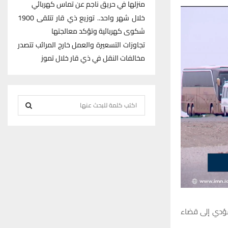
منزلها في حريق ناجم عن تماس كهربائي
خلال شهر واحد.. توزيع ذي قار تتلقى 1900
شكوى كهربائية وتؤكد معالجتها
تجاوزات التسعيرة والعمل خارج المرائب تتصدر
مخالفات النقل في ذي قار خلال تموز
S
e
S
a
r
E
c
h
A
f
R
o
r
C
لمؤدي إلى قضاء
:
H