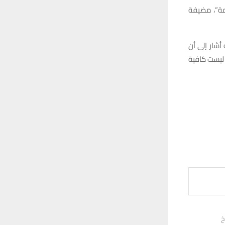
مة”، مضيفة
شار إلى أن
 ليست كافية
خ