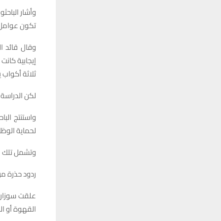
وأشار الباحث
تكون عوامل م
وقال قائد ال
إيجابية كانت
ثلاثة أكواب 
لكن الدراسة 
واستنتج البا
لحماية الوظا
وتشمل تلك ال
ردود حذرة من
علقت سوزان
القهوة أو ال