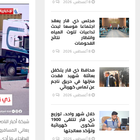
8 أغسطس، 2026
0
مجلس ذي قار يعقد
اجتماعا موسعا لبحث
تداعيات تلوث المياه
وانتظار نتائج
الفحوصات
8 أغسطس، 2026
0
محافظ ذي قار يتكفل
بعائلة شهيد فقدت
منزلها في حريق ناجم
عن تماس كهربائي
8 أغسطس، 2026
0
خلال شهر واحد.. توزيع
ذي قار تتلقى 1900
شبكة أخبار الناصر
شكوى كهربائية
يعاني المسافرون
وتؤكد معالجتها
البطحاء، ما أدى
8 أغسطس، 2026
0