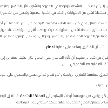
ون إلى أن المركبات النشطة بيولوجيا في القهوة والشاي، مثل
الكافيين
والبولي
حتملة تقلل من الالتهابات والتلف في الخلايا العصبية وتحمي من التدهور ا
دراسة، دانيال وانغ من كلية الطب بجامعة هارفارد في بيان: “لاحظنا أن أكثر
 عند مستويات معتدلة من الاستهلاك، حيث لوحظت أقوى الارتباطات عند حوال
يوميا من القهوة المحتوية على الكافيين وحوالي كوب إلى كوبين يوميا من ال
لا تثبت أن الكافيين يساعد على حماية
الدماغ
.
حثون في ختام دراستهم أن تأثير الكافيين على الدماغ كان ضئيلا، مشيرين إ
ئف العقلية مع التقدم في السن.
طرق ممارسة التمارين الرياضية واتباع نظام غذائي صحي والحصول على النوم 
 الخبراء
 كولهاس، من مؤسسة أبحاث الزهايمر في
المملكة المتحدة
، قائلة إن البح
شاي تحميان الدماغ”، وفق ما نقلته شبكة “سكاي نيوز” البريطانية.