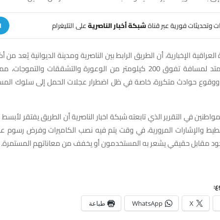
هات وتحديثات فورية عبر قناة
شبكة أخبار الناصرية
على التليغرام
ا
العراقية الإخبارية، أن الطريق الرابط بين الناصرية ومدينة الديوانية يُعد من أك
وخطورة، حيث يمتد لمسافة تفوق 200 كيلومتر من الوعورة والتشققات والتموج
ووقوع حوادث متكررة، خاصة في ظل اضطرار عجلات الحمل إلى سلوك المسا
واطنين في التقرير الذي تابعته شبكة اخبار الناصرية أن الطريق يفتقر لأبسط م
خطيط والإشارات المرورية، في وقت يتم فيه نصب الكاميرات وفرض رسوم عب
ود مقابل حقيقي يشعر به المستخدمون أو يخفف من معاناتهم المستمرة.
ع:
X
WhatsApp
طباعة