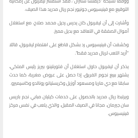
ووفقا لشبكة “ديفنسا سنترال”، فقد استفسر ليفربول عن إمكانية
التوقيع مع فينيسيوس جونيور نجم ريال مدريد هذا الصيف.
وأشارت إلى أن ليفربول كان يدرس رحيل محمد صلاح، مع استغلال
أموال الصفقة في التعاقد مع بديل مميز.
وكشفت أن فينيسيوس رد بشكل قاطع على اهتمام ليفربول، قائلا
“أريد اللعب لريال مدريد فقط”.
يذكر أن ليفربول حاول استغلال أن فلورنتينو بيريز رئيس الملكي،
يشتهر ببيع نجوم الفريق، إذا حصل على عروض مغرية، كما حدث
سابقا مع دي ماريا ومسعود أوزيل وكريستيانو رونالدو وكاسيميرو.
ويرتبط ريال مدريد بالحصول على خدمات كيليان مبابي نجم باريس
سان جيرمان، مجانا في الصيف المقبل، والذي يلعب في نفس مركز
فينيسيوس.