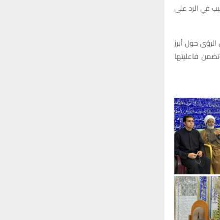
o
يب في الرد على
r
C
:
H
 الرؤى حول أبرز
تضمن فاعليتها