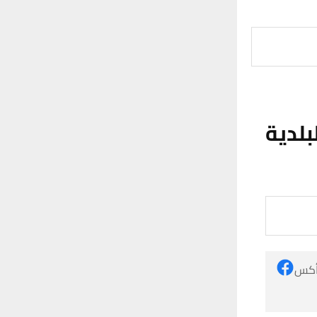
بلدية
 أكس