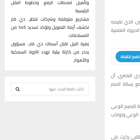
وتأهيل لمحطات الرفع وخطوط النقل
الرئيسية
مشاريع متوقفة وشركات تنتظر.. ذي قار
ن، الذي تقيمه
تكشف أزمة التمويل وتؤكد تسديد 45% من
لحوزة العلمية
المستحقات
زهرة النيل تقتل أسماك ذي قار.. مسؤول
يحذر من كارثة بيئية تهدد الثروة السمكية
نضم للقناة
والأهوار
ي الناصري، أن
 رسالة المنبر
S
e
S
a
ة لترميم الوعي
r
ى الوعي وتواكب
E
c
h
A
f
ملتقى ركزت على
R