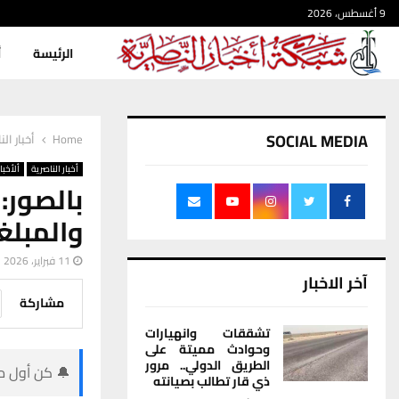
9 أغسطس، 2026
الرئيسة
أ
SOCIAL MEDIA
Home
أخبار الن
أخبار الناصرية
ألأخبار
والمبلغ
11 فبراير، 2026
آخر الاخبار
مشاركة
تشققات وانهيارات
وحوادث مميتة على
الطريق الدولي.. مرور
🔔 كن أول من
ذي قار تطالب بصيانته