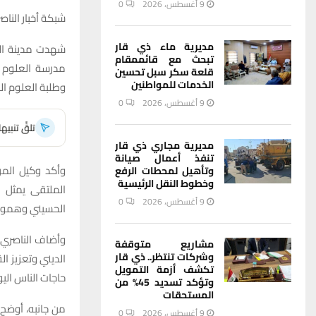
9 أغسطس، 2026
0
شبكة أخبار الناصر
مديرية ماء ذي قار
شهدت مدينة الن
تبحث مع قائممقام
مدرسة العلوم ا
قلعة سكر سبل تحسين
الخدمات للمواطنين
وطلبة العلوم ال
9 أغسطس، 2026
0
تلقَّ تنبي
مديرية مجاري ذي قار
تنفذ أعمال صيانة
وأكد وكيل المر
وتأهيل لمحطات الرفع
وخطوط النقل الرئيسية
الملتقى يمثل م
9 أغسطس، 2026
0
الحسيني وهموم
وأضاف الناصري ف
مشاريع متوقفة
وشركات تنتظر.. ذي قار
الديني وتعزيز ا
تكشف أزمة التمويل
حاجات الناس الي
وتؤكد تسديد 45% من
المستحقات
من جانبه، أوضح 
9 أغسطس، 2026
0