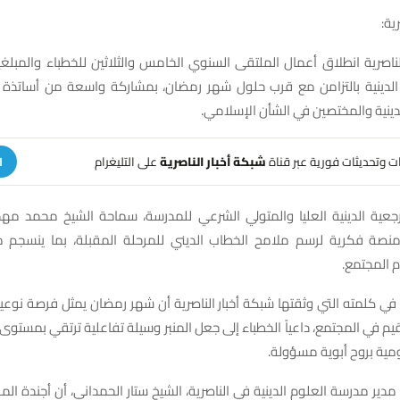
ية:
اصرية انطلاق أعمال الملتقى السنوي الخامس والثلاثين للخطباء والمبلغي
لدينية بالتزامن مع قرب حلول شهر رمضان، بمشاركة واسعة من أساتذة ا
دينية والمختصين في الشأن الإسلامي.
هات وتحديثات فورية عبر قناة
شبكة أخبار الناصرية
على التليغرام
ا
جعية الدينية العليا والمتولي الشرعي للمدرسة، سماحة الشيخ محمد مهد
نصة فكرية لرسم ملامح الخطاب الديني للمرحلة المقبلة، بما ينسجم مع
 المجتمع.
ي كلمته التي وثقتها شبكة أخبار الناصرية أن شهر رمضان يمثل فرصة نوعي
لقيم في المجتمع، داعياً الخطباء إلى جعل المنبر وسيلة تفاعلية ترتقي بمستو
ومية بروح أبوية مسؤولة.
مدير مدرسة العلوم الدينية في الناصرية، الشيخ ستار الحمداني، أن أجندة ال