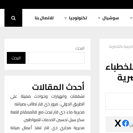
للاتصال بنا
تكنولوجيا
سوشيال
البحث
البحث
بالصور: انطلاق الملتقى السنوي الـ3
وال
أحدث المقالات
تشققات وانهيارات وحوادث مميتة على
الطريق الدولي.. مرور ذي قار تطالب بصيانته
مديرية ماء ذي قار تبحث مع قائممقام قلعة
سكر سبل تحسين الخدمات للمواطنين

مديرية مجاري ذي قار تنفذ أعمال صيانة