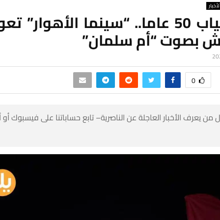
لأخبار
بعد غياب 50 عاما.. “سينما الأهوار” ت
يش بصوت “أم سلمان”
0
 من يعرف الأخبار العاجلة عن الناصرية– تابع حساباتنا على فيسبوك أو