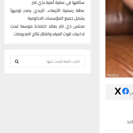
سائقها في عملية أمنية بذي قار
عطلة رسمية الأربعاء.. الزيدي يصدر توجيهاً
يشمل جميع المؤسسات الحكومية
مجلس ذي قار يعقد اجتماعا موسعا لبحث
تداعيات تلوث المياه وانتظار نتائج الفحوصات
S
e
S
a
r
E
c

h
A
f
R
o
r
C
:
H