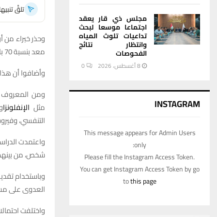
تلقَّ تنبي
مجلس ذي قار يعقد
اجتماعا موسعا لبحث
تداعيات تلوث المياه
وحذر خبراء من أ
وانتظار نتائج
معد بنسبة 70 بالمئة، في حين أن من يعانون السمنة المفرطة ترتفع لديهم المخاطر إلى 3 أضعاف.
الفحوصات
8 أغسطس، 2026
0
وأضافوا أن هذا 
ومن المعروف أ
INSTAGRAM
مثل
الإنفلونزا
و
التنفسي، وفيرو
This message appears for Admin Users
only:
شخص، من بينهم أكثر من 470 ألف بالغ من ق
Please fill the Instagram Access Token.
You can get Instagram Access Token by go
to
this page
العدوى على مستوى