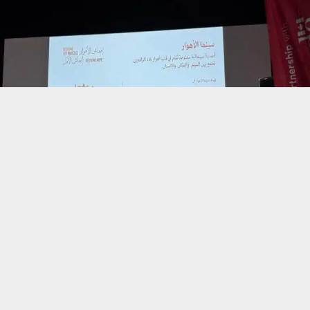
حسين تجربتك. سنفترض أنك موافق على هذا، ولكن يمكنك إلغاء الاشتراك إذا كنت