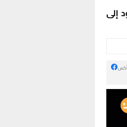
عود إلى
 أكس