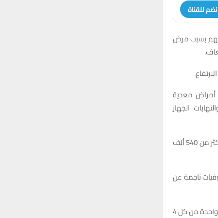
نضم للقناة
اتهم بسبب مرض
ارتفاع.
 أمراض معدية
لتهابات الجهاز
واعتمدت الدراسة الجديدة، التي نشرت في مجلة “لانسيت” الطبية، على أبحاث عالمية شملت أكثر من 540 ألف
 تقديرات المخاطر، توصل الباحثون إلى أن السمنة كانت مرتبطة بواحدة من كل 10 وفيات ناجمة عن
واختلفت احتمالات الوفاة بين الدول، لكن نحو واحدة من كل 6 وفيات في المملكة المتحدة، وواحدة من كل 4