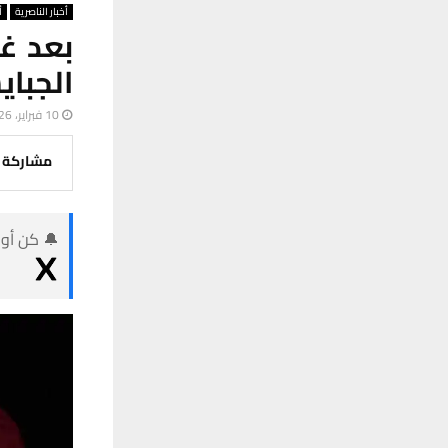
أخبار الناصرية
أ
الجبا
10 فبراير، 2026
مشاركة
🔔 كن أول