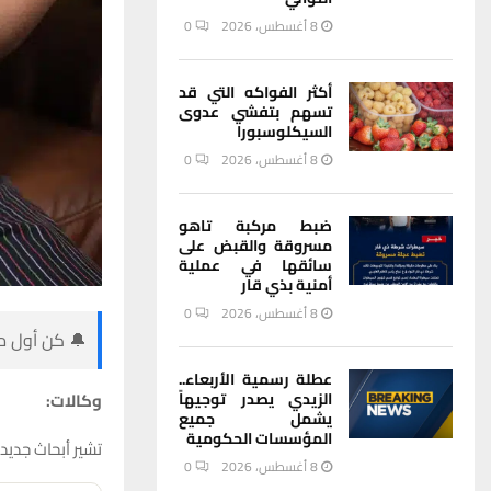
8 أغسطس، 2026
0
أكثر الفواكه التي قد
تسهم بتفشي عدوى
السيكلوسبورا
8 أغسطس، 2026
0
ضبط مركبة تاهو
مسروقة والقبض على
سائقها في عملية
أمنية بذي قار
8 أغسطس، 2026
0
🔔 كن أول من
عطلة رسمية الأربعاء..
وكالات:
الزيدي يصدر توجيهاً
يشمل جميع
المؤسسات الحكومية
تشير أبحاث جديدة إلى أن ا
8 أغسطس، 2026
0