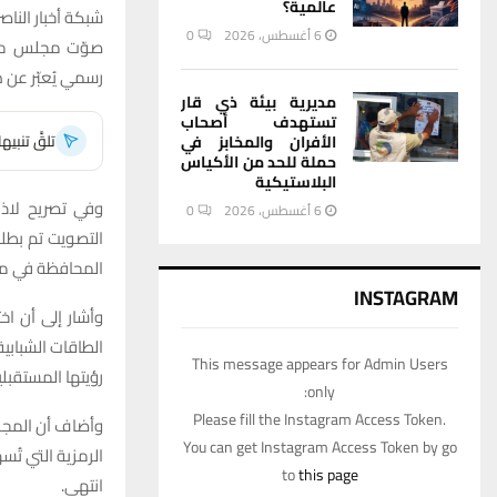
عالمية؟
شبكة أخبار الناصر
6 أغسطس، 2026
0
صوّت مجلس محا
رسمي يُعبّر عن 
مديرية بيئة ذي قار
تستهدف أصحاب
تلقَّ تنبي
الأفران والمخابز في
حملة للحد من الأكياس
البلاستيكية
وفي تصريح لاذا
6 أغسطس، 2026
0
التصويت تم بطلب
المحافظة في مخ
INSTAGRAM
وأشار إلى أن اخ
الطاقات الشبابي
This message appears for Admin Users
رؤيتها المستقبلي
only:
Please fill the Instagram Access Token.
وأضاف أن المجلس
You can get Instagram Access Token by go
الرمزية التي تُ
to
this page
انتهى.