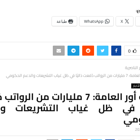
ع:
X
WhatsApp
طباعة
0
ر الناصرية
 في ظل غياب التشريعات والدعم الحكومي
لأخبار
شركة أور العامة: 7 مليارات من الرو
ا في ظل غياب التشريعات وا
مي