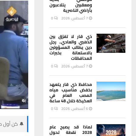
ومعقبين يتلاعبون
بأراضي الناصرية
7 أغسطس، 2026
0
ذي قار لا تفرّق بين
الذهبي والعادي.. رجل
دين يطالب المسؤولين
بالاستعانة بخبرات
المحافظات
7 أغسطس، 2026
0
محافظ ذي قار يتعهد
بخفض مناسيب مياه
المصب العام في
العكيكة خلال 48 ساعة
6 أغسطس، 2026
0
🔔 كن أول من
لماذا قد يصبح عام
2028 نقطة تحول