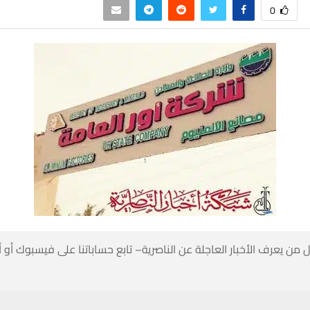
0
 من يعرف الأخبار العاجلة عن الناصرية– تابع حساباتنا على فيسبوك أو
حسين تجربتك. سنفترض أنك موافق على هذا، ولكن يمكنك إلغاء الاشتراك إذا كنت