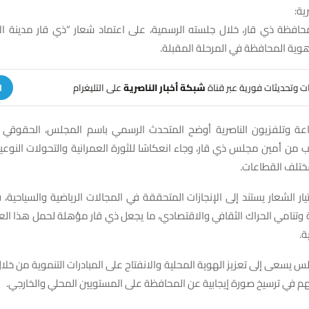
ية:
فظة ذي قار، خلال جلسته الرسمية، على اعتماد شعار “ذي قار مدينة 
هوية المحافظة في المرحلة المقبلة.
هات وتحديثات فورية عبر قناة
شبكة أخبار الناصرية
على التليغرام
ا
عة وتلفزيون الناصرية أوضح المتحدث الرسمي باسم المجلس، الحقوقي 
 من أمين مجلس ذي قار، وجاء انعكاسًا للثورة العمرانية والتحولات النوع
تلف القطاعات.
تيار الشعار يستند إلى الإنجازات المتحققة في المجالات الرياضية والسياحية،
ة وتنامي الحراك الثقافي والاقتصادي، ما يجعل ذي قار مؤهلة لحمل هذا الع
ة.
 يسعى إلى تعزيز الهوية المحلية والانفتاح على المبادرات التنموية من خلال
سهم في ترسيخ صورة إيجابية عن المحافظة على المستويين المحلي والخارجي.