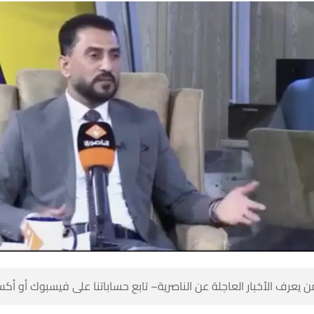
 كن أول من يعرف الأخبار العاجلة عن الناصرية– تابع حساباتنا على ف