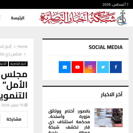
7 أغسطس، 2026
الرئيسة
أ
SOCIAL MEDIA
Home
أخبار الن
مجلس ذي قار ي
أخبار الناصرية
ألأخبار
مجلس ذي
الأمل” 
التنموي
آخر الاخبار
10 فبراير، 2026
بالصور: أختام ووثائق
مزورة وأسلحة..
مشاركة
محكمة استئناف ذي
قار تكشف شبكة
موظفي بلدية