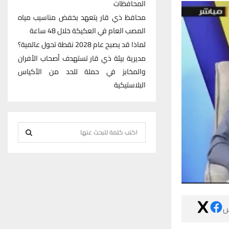
المحافظات
محافظ ذي قار يتعهد بخفض مناسيب مياه
المصب العام في العكيكة خلال 48 ساعة
لماذا قد يصبح عام 2028 نقطة تحول عالمية؟
مديرية بيئة ذي قار تستهدف أصحاب الأفران
والمخابز في حملة للحد من الأكياس
البلاستيكية
S
e
S
a
r
E
c
h
A
f

R
o