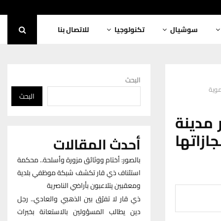
سوشيال
تكنولوجيا
للاتصال بنا
البحث
موية
البحث
 مدينة
ازاتها
أحدث المقالات
بالصور: أختام ووثائق مزورة وأسلحة.. محكمة
استئناف ذي قار تكشف شبكة موظفي بلدية
ومعقبين يتلاعبون بأراضي الناصرية
ذي قار لا تفرّق بين الذهبي والعادي.. رجل
دين يطالب المسؤولين بالاستعانة بخبرات