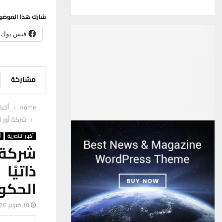
شارك هذا الموضو
فيس بوك
مشاركة
Home
أخبا
شركة أور العامة: 7 مليارات من الرواتب دُفعت ذاتيًا
أخبار الناصرية
أ
ذاتيً
الحكو
10 فبراير، 2026