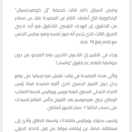
وضمن السياق ذاته، قالت صحيفة “إل كونفيدينسيال”
الإلكترونية التي أماطت اللثام عن الفضيحة نقلا عن مصادر
من التحقيق، إن الهدف الرئيسي للتحقيق هو أحد لاعبي
الفريق الثالث الذي يُزعم أنه صور نفسه وهو يمارس الجنس
مع قاصر تبلغ 16 عاما.
وجاء في التقرير إن اللاعبين الآخرين نشرا الفيديو من دون
موافقة القاصر عبر تطبيق “واتساب”.
وتأتي هذه الفضيحة في وقت تعيش فيه إسبانيا على وقع
جدل حول التمييز الجنسي الذي أثارته فضيحة قبلة رئيس
الاتحاد المحلي السابق للعبة لويس روبياليس لنجمة المنتخب
الوطني جيني هيرموسو بعد التتويج بكأس العالم للسيدات
على حساب انكلترا 1-صفر الشهر الماضي.
وتسبب سلوك روبياليس بانتقادات واسعة النطاق وأدى إلى
استقالته، فضلاً عن إيقافه موقتا من قبل الاتحاد الدولي