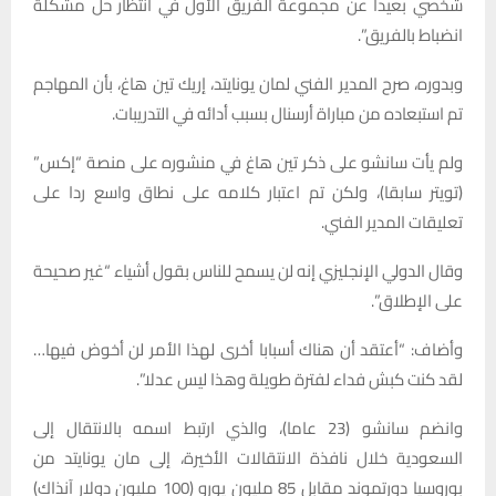
شخصي بعيدا عن مجموعة الفريق الأول في انتظار حل مشكلة
انضباط بالفريق”.
وبدوره، صرح المدير الفني لمان يونايتد، إريك تين هاغ، بأن المهاجم
تم استبعاده من مباراة أرسنال بسبب أدائه في التدريبات.
ولم يأت سانشو على ذكر تين هاغ في منشوره على منصة “إكس”
(تويتر سابقا)، ولكن تم اعتبار كلامه على نطاق واسع ردا على
تعليقات المدير الفني.
وقال الدولي الإنجليزي إنه لن يسمح للناس بقول أشياء “غير صحيحة
على الإطلاق”.
وأضاف: “أعتقد أن هناك أسبابا أخرى لهذا الأمر لن أخوض فيها…
لقد كنت كبش فداء لفترة طويلة وهذا ليس عدلا”.
وانضم سانشو (23 عاما)، والذي ارتبط اسمه بالانتقال إلى
السعودية خلال نافذة الانتقالات الأخيرة، إلى مان يونايتد من
بوروسيا دورتموند مقابل 85 مليون يورو (100 مليون دولار آنذاك)